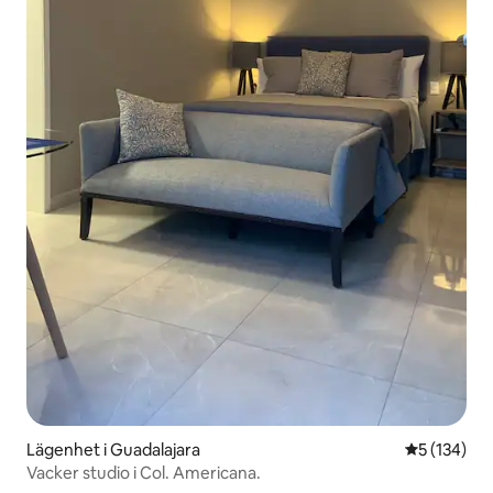
Lägenhet i Guadalajara
5 av 5 i ge
5 (134)
Vacker studio i Col. Americana.