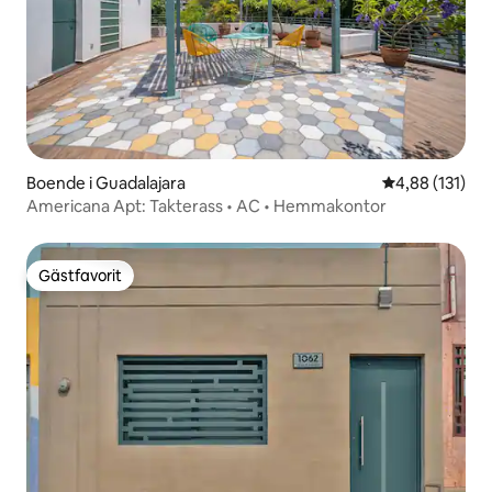
Boende i Guadalajara
4,88 av 5 i ge
4,88 (131)
Americana Apt: Takterass • AC • Hemmakontor
Gästfavorit
Gästfavorit