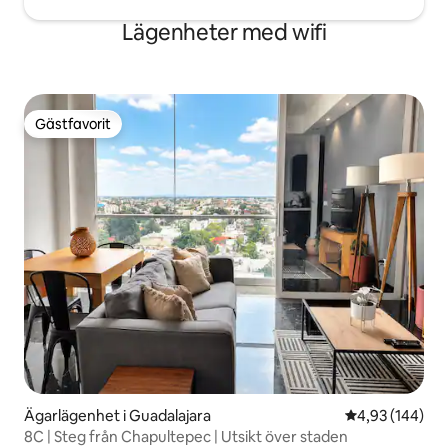
Lägenheter med wifi
Gästfavorit
Gästfavorit
Ägarlägenhet i Guadalajara
4,93 av 5 i ge
4,93 (144)
8C | Steg från Chapultepec | Utsikt över staden