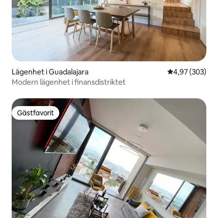
Lägenhet i Guadalajara
4,97 av 5 i ge
4,97 (303)
Modern lägenhet i finansdistriktet
Gästfavorit
Gästfavorit