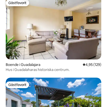
Gästfavorit
Gästfavorit
Boende i Guadalajara
4,95 av 5 i ge
4,95 (129)
Hus i Guadalaharas historiska centrum.
Gästfavorit
Gästfavorit