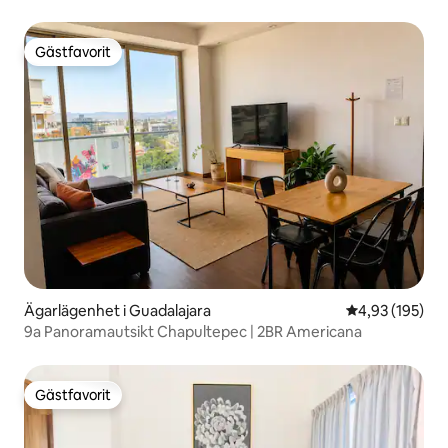
Gästfavorit
Gästfavorit
Ägarlägenhet i Guadalajara
4,93 av 5 i ge
4,93 (195)
9a Panoramautsikt Chapultepec | 2BR Americana
Gästfavorit
Gästfavorit