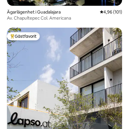
Ägarlägenhet i Guadalajara
4,96 av 5 i ge
4,96 (101)
Av. Chapultepec Col. Americana
Gästfavorit
Populär gästfavorit