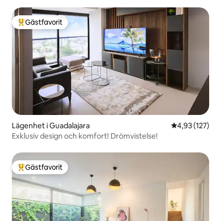
Gästfavorit
Populär gästfavorit
Lägenhet i Guadalajara
4,93 av 5 i ge
4,93 (127)
Exklusiv design och komfort! Drömvistelse!
Gästfavorit
Populär gästfavorit