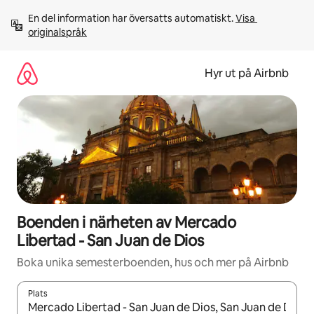
Hoppa
En del information har översatts automatiskt. 
Visa 
till
originalspråk
innehåll
Hyr ut på Airbnb
Boenden i närheten av Mercado
Libertad - San Juan de Dios
Boka unika semesterboenden, hus och mer på Airbnb
Plats
När resultaten är tillgängliga kan du navigera med upp- och ned