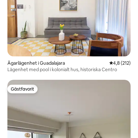
Ägarlägenhet i Guadalajara
4,8 av 5 i ge
4,8 (212)
Lägenhet med pool i kolonialt hus, historiska Centro
Gästfavorit
Gästfavorit