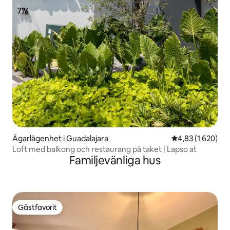
Ägarlägenhet i Guadalajara
4,83 av 5 i geno
4,83 (1 620)
Loft med balkong och restaurang på taket | Lapso at
Familjevänliga hus
Gästfavorit
Gästfavorit