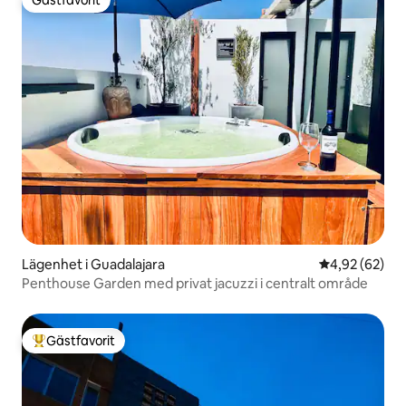
Gästfavorit
Lägenhet i Guadalajara
4,92 av 5 i g
4,92 (62)
Penthouse Garden med privat jacuzzi i centralt område
Gästfavorit
Populär gästfavorit