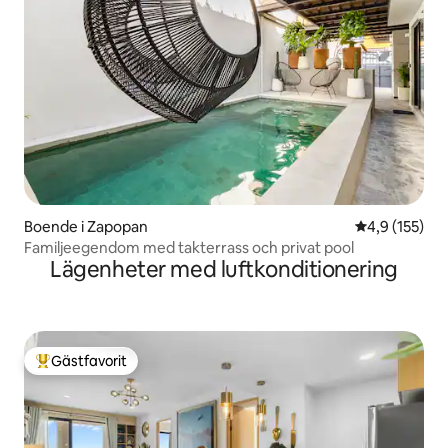
Boende i Zapopan
4,9 av 5 i ge
4,9 (155)
Familjeegendom med takterrass och privat pool
Lägenheter med luftkonditionering
Gästfavorit
Populär gästfavorit