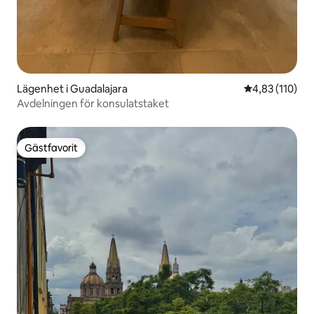
Lägenhet i Guadalajara
4,83 av 5 i ge
4,83 (110)
Avdelningen för konsulatstaket
Gästfavorit
Gästfavorit