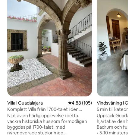
Villa i Guadalajara
4,88 av 5 i genomsnittligt bety
4,88 (105)
Vindsvåning i Guad
Komplett Villa från 1700-talet i den
5 min till katedral
historiska stadskärnan
– Tvättmaskin och
Njut av en härlig upplevelse i detta
Upptäck Guadalajara
vackra historiska hus som förmodligen
hjärtat av den hist
byggdes på 1700-talet, med
Badrum och fullt u
nyrenoverade studior med
• 5-10 minuters promenad till