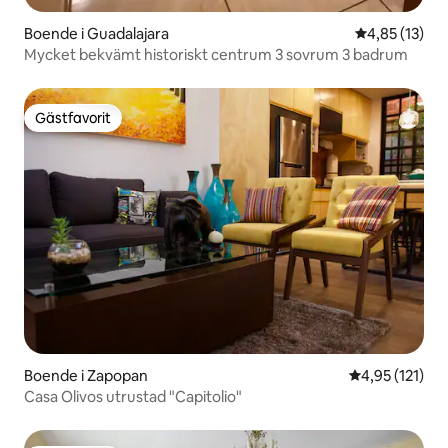
Boende i Guadalajara
4,85 av 5 i g
4,85 (13)
Mycket bekvämt historiskt centrum 3 sovrum 3 badrum
Gästfavorit
Gästfavorit
Boende i Zapopan
4,95 av 5 i ge
4,95 (121)
Casa Olivos utrustad "Capitolio"