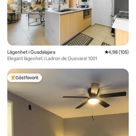
Lägenhet i Guadalajara
4,98 av 5 i ge
4,98 (105)
Elegant lägenhet i Ladron de Guevara! 1001
Gästfavorit
Populär gästfavorit