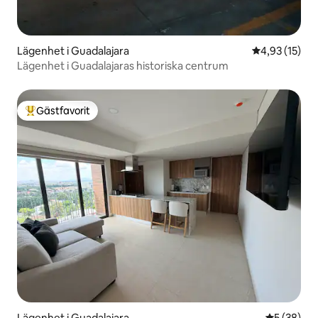
Lägenhet i Guadalajara
4,93 av 5 i g
4,93 (15)
Lägenhet i Guadalajaras historiska centrum
Gästfavorit
Populär gästfavorit
Lägenhet i Guadalajara
5 av 5 i g
5 (38)