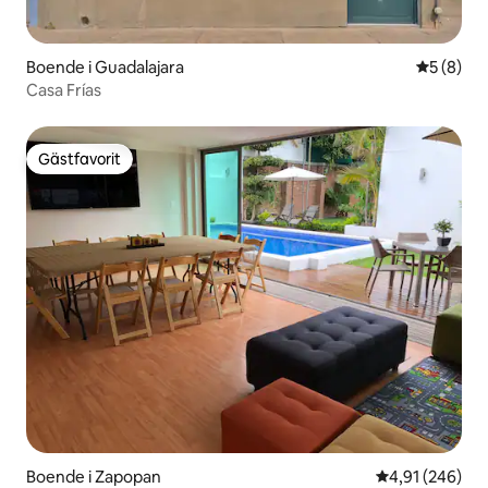
Boende i Guadalajara
5 av 5 i 
5 (8)
Casa Frías
Gästfavorit
Gästfavorit
Boende i Zapopan
4,91 av 5 i ge
4,91 (246)