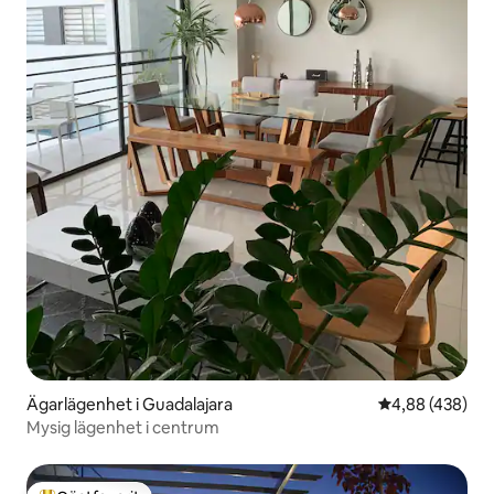
Ägarlägenhet i Guadalajara
4,88 av 5 i ge
4,88 (438)
Mysig lägenhet i centrum