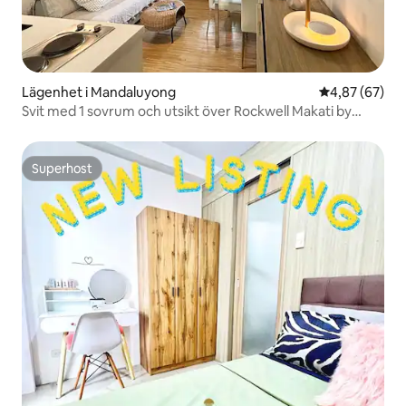
Lägenhet i Mandaluyong
4,87 av 5 i g
4,87 (67)
Svit med 1 sovrum och utsikt över Rockwell Makati by
Sage
Superhost
Superhost