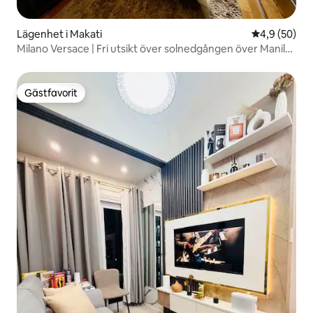
Lägenhet i Makati
4,9 av 5 i g
4,9 (50)
Milano Versace | Fri utsikt över solnedgången över Manila
Bay
Gästfavorit
Gästfavorit