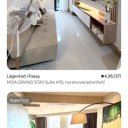
Lägenhet i Pasay
4,95 av 5 i g
4,95 (37)
MOA GRAND STAY Suite #10, nyrenoverad enhet!
Superhost
Superhost