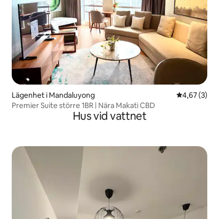
Lägenhet i Mandaluyong
4,67 av 5 i 
4,67 (3)
Premier Suite större 1BR | Nära Makati CBD
Hus vid vattnet