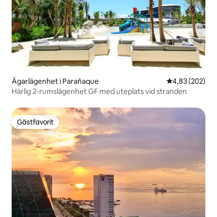
Ägarlägenhet i Parañaque
4,83 av 5 i ge
4,83 (202)
Härlig 2-rumslägenhet GF med uteplats vid stranden
Gästfavorit
Gästfavorit