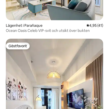
Lägenhet i Parañaque
4,95 av 5 i g
4,95 (41)
Ocean Oasis Celeb VIP-svit och utsikt över bukten
Gästfavorit
Gästfavorit