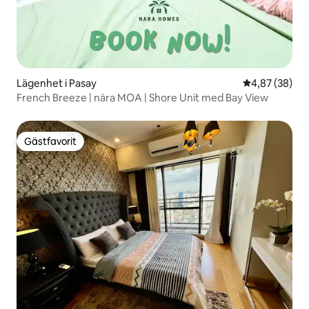
Lägenhet i Pasay
4,87 av 5 i g
4,87 (38)
French Breeze | nära MOA | Shore Unit med Bay View
Gästfavorit
Gästfavorit