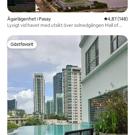
Ägarlägenhet i Pasay
4,87 av 5 i ge
4,87 (148)
Lyxigt vid havet med utsikt över solnedgången Mall of
Asia med parkering
Gästfavorit
Gästfavorit