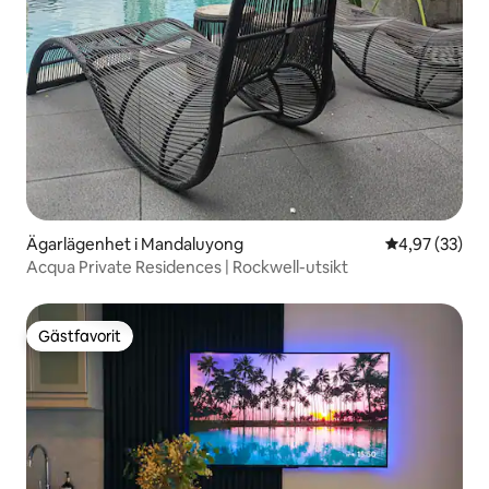
Ägarlägenhet i Mandaluyong
4,97 av 5 i g
4,97 (33)
Acqua Private Residences | Rockwell-utsikt
Gästfavorit
Gästfavorit