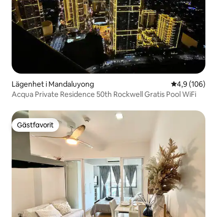
Lägenhet i Mandaluyong
4,9 av 5 i ge
4,9 (106)
Acqua Private Residence 50th Rockwell Gratis Pool WiFi
Gästfavorit
Gästfavorit