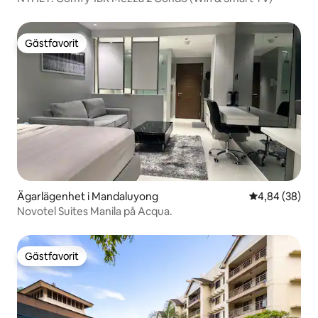
Gästfavorit
Gästfavorit
Ägarlägenhet i Mandaluyong
4,84 av 5 i g
4,84 (38)
Novotel Suites Manila på Acqua.
Gästfavorit
Gästfavorit