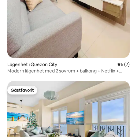
Lägenhet i Quezon City
5 av 5 i 
5 (7)
Modern lägenhet med 2 sovrum + balkong + Netflix +
GRATIS parkering
Gästfavorit
Gästfavorit