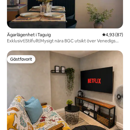
Ägarlägenhet i Taguig
4,93 av 5 i g
4,93 (87)
Exklusivt|Stilfullt|Mysigt nära BGC utsikt över Venedigs
kanal
Gästfavorit
Gästfavorit