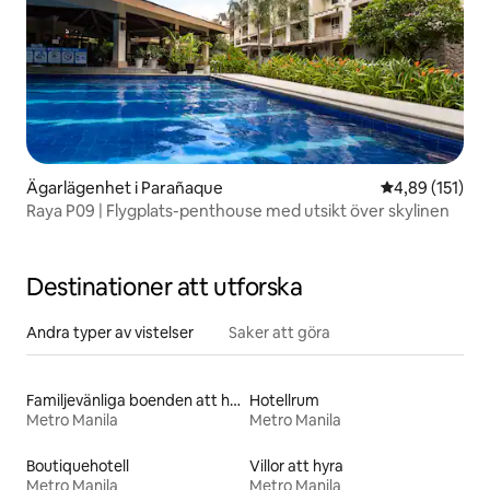
Ägarlägenhet i Parañaque
4,89 av 5 i ge
4,89 (151)
Raya P09 | Flygplats-penthouse med utsikt över skylinen
Destinationer att utforska
Andra typer av vistelser
Saker att göra
Familjevänliga boenden att hyra
Hotellrum
Metro Manila
Metro Manila
Boutiquehotell
Villor att hyra
Metro Manila
Metro Manila