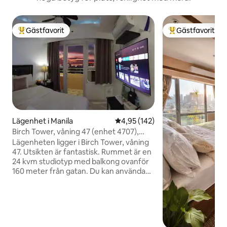
Gästfavorit
Gästfavorit
Populär gästfavorit
Populär gästfavor
Lägenhet i Manila
4,95 av 5 i genomsnittligt bet
4,95 (142)
Birch Tower, våning 47 (enhet 4707),
Manila
Lägenheten ligger i Birch Tower, våning
47. Utsikten är fantastisk. Rummet är en
24 kvm studiotyp med balkong ovanför
160 meter från gatan. Du kan använda
poolen, gymmet och bastun. Rummet
har en tyst split typ luftkonditionering.
65" böjd smart 4k TV med Netflix och
andra filmappar för att säkerställa att du
kan koppla av och njuta av att titta på