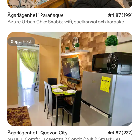
Ägarlägenhet i Parañaque
4,87 av 5 i ge
4,87 (199)
Azure Urban Chic: Snabbt wifi, spelkonsol och karaoke
Superhost
Superhost
Ägarlägenhet i Quezon City
4,87 av 5 i ge
4,87 (237)
NYHET! Comfy 1BR Mezza 2 Condo (Wifi & Smart TV)