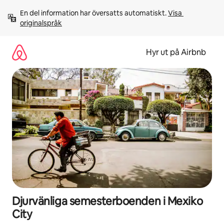
Hoppa
En del information har översatts automatiskt. 
Visa 
till
originalspråk
innehåll
Hyr ut på Airbnb
Djurvänliga semesterboenden i Mexiko
City