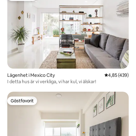
Lägenhet i Mexico City
4,85 av 5 i ge
4,85 (439)
I detta hus är vi verkliga, vi har kul, vi älskar!
Gästfavorit
Gästfavorit