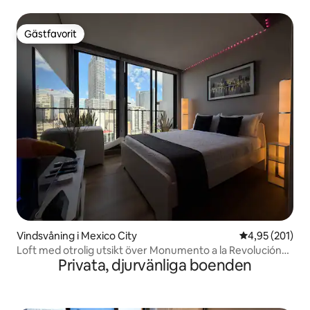
Gästfavorit
Gästfavorit
Vindsvåning i Mexico City
4,95 av 5 i ge
4,95 (201)
Loft med otrolig utsikt över Monumento a la Revolución
Privata, djurvänliga boenden
AC