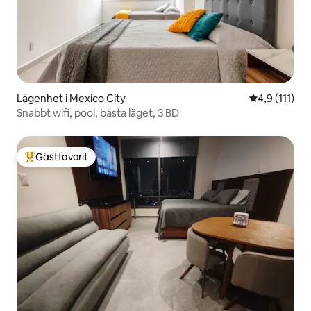
Lägenhet i Mexico City
4,9 av 5 i g
4,9 (111)
Snabbt wifi, pool, bästa läget, 3 BD
Gästfavorit
Populär gästfavorit