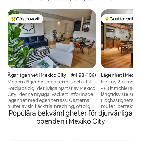
Gästfavorit
Gästfavorit
Populär gästfavorit
Populär gästfavor
Ägarlägenhet i Mexico City
4,98 av 5 i genomsnittligt bety
4,98 (106)
Lägenhet i Mexico
Modern lägenhet med terrass och utsikt
Helt ny 2-rumsläge
över taket
trendiga Roma/C
Fördjupa dig i det livliga hjärtat av Mexico
- Fullt möblerad o
City i denna mysiga, vackert utformade
långtidsvistelser -
lägenhet med egen terrass. Gästerna
Höghastighetsinte
njuter av sin fläckfria inredning, otroliga
router; perfekt fö
Populära bekvämligheter för djurvänliga
utsikt över taket och perfekt läge - steg
Gym i byggnaden -
från Zócalo, Bellas Artes och trendiga
gemensamt område
boenden i Mexiko City
grannskap. Njut av förstklassiga
med privat tilldel
bekvämligheter, smidig incheckning och
torktumlare för va
exklusiva matförmåner. Oavsett om det
dygnet runt - Städ