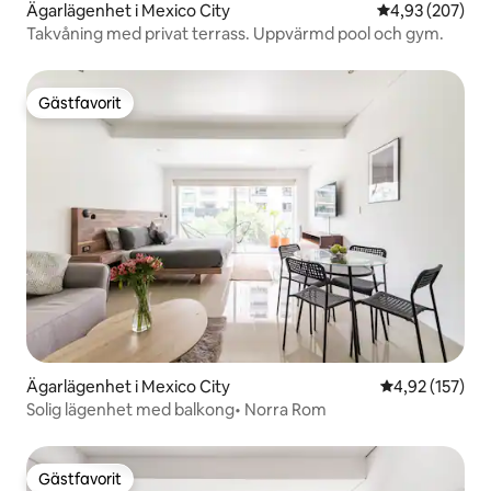
Ägarlägenhet i Mexico City
4,93 av 5 i ge
4,93 (207)
Takvåning med privat terrass. Uppvärmd pool och gym.
Gästfavorit
Gästfavorit
Ägarlägenhet i Mexico City
4,92 av 5 i ge
4,92 (157)
Solig lägenhet med balkong• Norra Rom
Gästfavorit
Gästfavorit