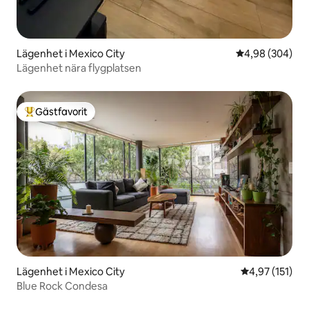
Lägenhet i Mexico City
4,98 av 5 i ge
4,98 (304)
Lägenhet nära flygplatsen
Gästfavorit
Populär gästfavorit
Lägenhet i Mexico City
4,97 av 5 i ge
4,97 (151)
Blue Rock Condesa