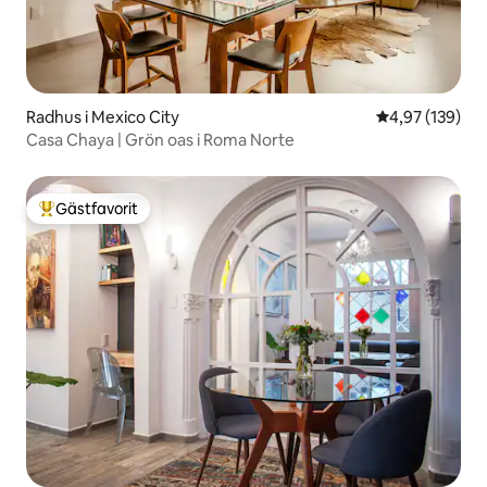
Radhus i Mexico City
4,97 av 5 i ge
4,97 (139)
Casa Chaya | Grön oas i Roma Norte
Gästfavorit
Populär gästfavorit