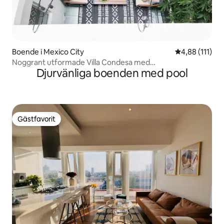
Boende i Mexico City
4,88 av 5 i g
4,88 (111)
Noggrant utformade Villa Condesa med
Djurvänliga boenden med pool
luftkonditionering och terrass
Gästfavorit
Gästfavorit