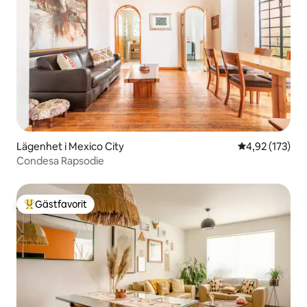
Lägenhet i Mexico City
4,92 av 5 i ge
4,92 (173)
Condesa Rapsodie
Gästfavorit
Populär gästfavorit