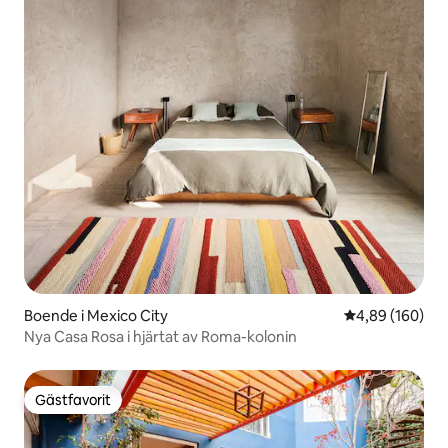
Boende i Mexico City
4,89 av 5 i ge
4,89 (160)
Nya Casa Rosa i hjärtat av Roma-kolonin
Gästfavorit
Gästfavorit