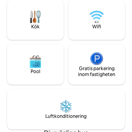
gäller kultur eller arbete erbjuder denna
veckan för bokning av
eleganta tillflyktsort komfort, charm och
på gränsen till Ro
en oförglömlig CDMX-upplevelse.
stadsdelar i Mexico
Observera att luftkonditioneringen är en
område med sin b
bärbar luftkonditionering
konstnärliga atmosf
Kök
Wifi
konstgalleri
Gratis parkering
Pool
inom fastigheten
Luftkonditionering