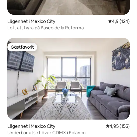
Lägenhet i Mexico City
4,9 av 5 i ge
4,9 (124)
Loft att hyra på Paseo de la Reforma
Gästfavorit
Gästfavorit
Lägenhet i Mexico City
4,95 av 5 i ge
4,95 (156)
Underbar utsikt över CDMX i Polanco