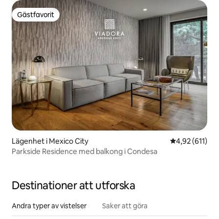
Gästfavorit
Gästfavorit
Lägenhet i Mexico City
4,92 av 5 i ge
4,92 (611)
Parkside Residence med balkong i Condesa
Destinationer att utforska
Andra typer av vistelser
Saker att göra