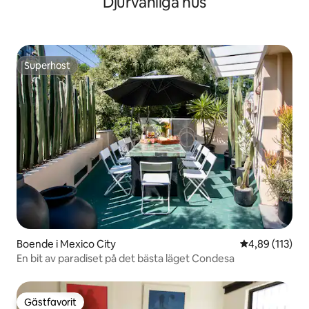
Djurvänliga hus
Superhost
Superhost
Boende i Mexico City
4,89 av 5 i ge
4,89 (113)
En bit av paradiset på det bästa läget Condesa
Gästfavorit
Gästfavorit