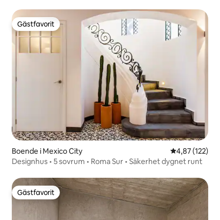
Gästfavorit
Gästfavorit
Boende i Mexico City
4,87 av 5 i ge
4,87 (122)
Designhus • 5 sovrum • Roma Sur • Säkerhet dygnet runt
Gästfavorit
Gästfavorit