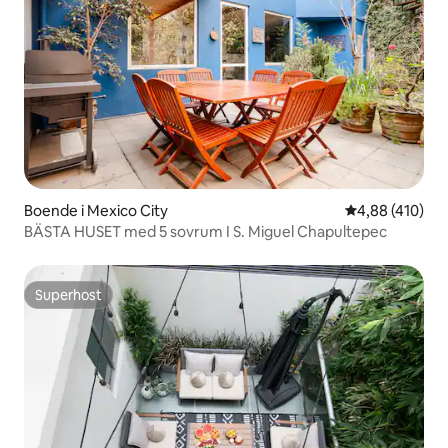
Boende i Mexico City
4,88 av 5 i ge
4,88 (410)
BÄSTA HUSET med 5 sovrum I S. Miguel Chapultepec
Superhost
Superhost