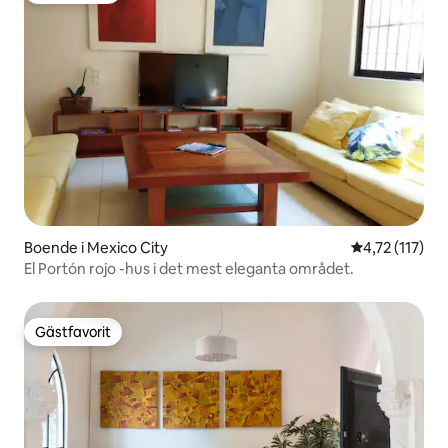
Boende i Mexico City
4,72 av 5 i g
4,72 (117)
El Portón rojo -hus i det mest eleganta området.
Gästfavorit
Gästfavorit