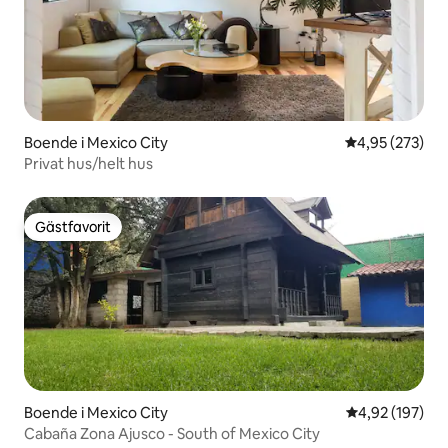
Boende i Mexico City
4,95 av 5 i ge
4,95 (273)
Privat hus/helt hus
Gästfavorit
Gästfavorit
Boende i Mexico City
4,92 av 5 i ge
4,92 (197)
Cabaña Zona Ajusco - South of Mexico City