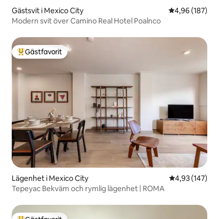
Gästsvit i Mexico City
4,96 av 5 i ge
4,96 (187)
Modern svit över Camino Real Hotel Poalnco
Gästfavorit
Populär gästfavorit
Lägenhet i Mexico City
4,93 av 5 i ge
4,93 (147)
Tepeyac Bekväm och rymlig lägenhet | ROMA