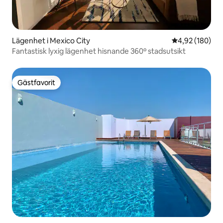
Lägenhet i Mexico City
4,92 av 5 i ge
4,92 (180)
Fantastisk lyxig lägenhet hisnande 360º stadsutsikt
Gästfavorit
Gästfavorit