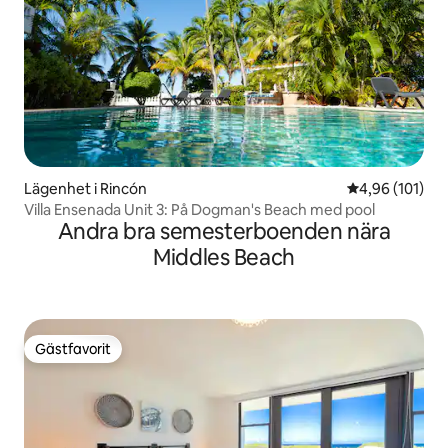
Lägenhet i Rincón
4,96 av 5 i ge
4,96 (101)
Villa Ensenada Unit 3: På Dogman's Beach med pool
Andra bra semesterboenden nära
Middles Beach
Gästfavorit
Gästfavorit