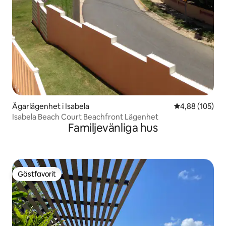
Ägarlägenhet i Isabela
4,88 av 5 i ge
4,88 (105)
Isabela Beach Court Beachfront Lägenhet
Familjevänliga hus
Gästfavorit
Gästfavorit