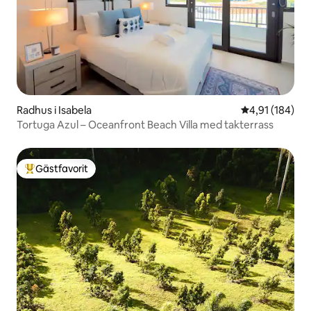
Radhus i Isabela
4,91 av 5 i ge
4,91 (184)
Tortuga Azul – Oceanfront Beach Villa med takterrass
Gästfavorit
Populär gästfavorit