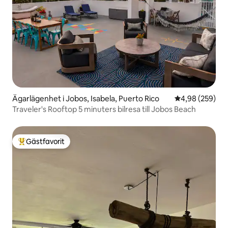
Ägarlägenhet i Jobos, Isabela, Puerto Rico
4,98 av 5 i ge
4,98 (259)
Traveler's Rooftop 5 minuters bilresa till Jobos Beach
Gästfavorit
Populär gästfavorit