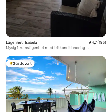
Lägenhet i Isabela
4,7 av 5 i ge
4,7 (196)
Mysig 1-rumslägenhet med luftkonditionering –
gångavstånd till Montones Beach
Gästfavorit
Populär gästfavorit