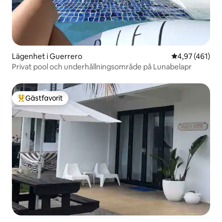
Lägenhet i Guerrero
4,97 av 5 i ge
4,97 (461)
Privat pool och underhållningsområde på Lunabelapr
Gästfavorit
Populär gästfavorit