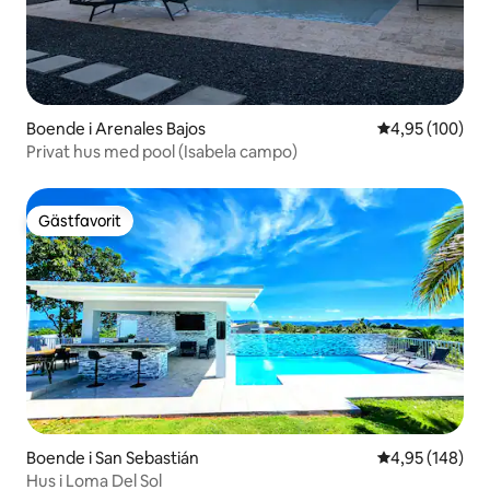
Boende i Arenales Bajos
4,95 av 5 i ge
4,95 (100)
Privat hus med pool (Isabela campo)
Gästfavorit
Gästfavorit
Boende i San Sebastián
4,95 av 5 i ge
4,95 (148)
Hus i Loma Del Sol