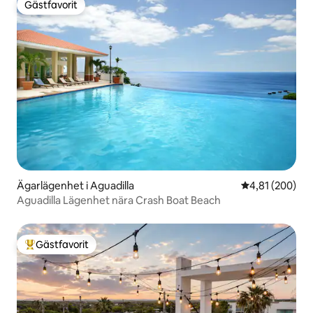
Gästfavorit
Gästfavorit
Ägarlägenhet i Aguadilla
4,81 av 5 i ge
4,81 (200)
Aguadilla Lägenhet nära Crash Boat Beach
Gästfavorit
Populär gästfavorit