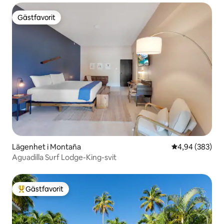
Gästfavorit
Gästfavorit
Lägenhet i Montaña
4,94 av 5 i ge
4,94 (383)
Aguadilla Surf Lodge-King-svit
Gästfavorit
Populär gästfavorit