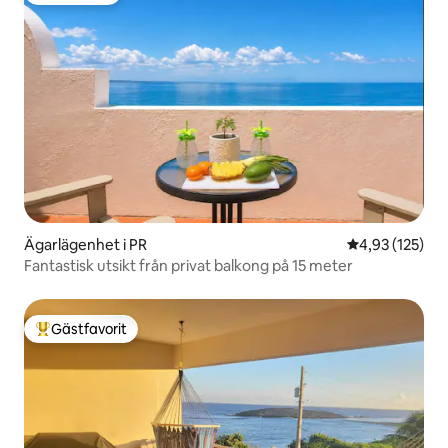
Ägarlägenhet i PR
4,93 av 5 i ge
4,93 (125)
Fantastisk utsikt från privat balkong på 15 meter
Gästfavorit
Populär gästfavorit