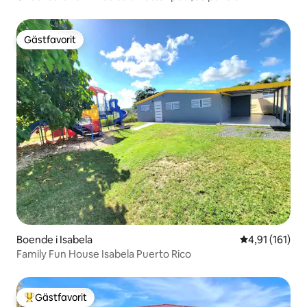
Gästfavorit
Gästfavorit
Boende i Isabela
4,91 av 5 i g
4,91 (161)
Family Fun House Isabela Puerto Rico
Gästfavorit
Populär gästfavorit