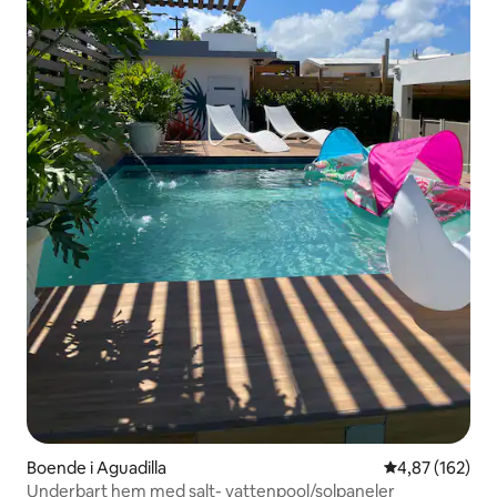
Boende i Aguadilla
4,87 av 5 i ge
4,87 (162)
Underbart hem med salt- vattenpool/solpaneler