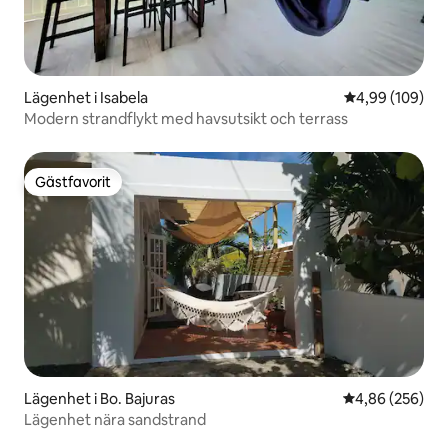
Lägenhet i Isabela
4,99 av 5 i ge
4,99 (109)
Modern strandflykt med havsutsikt och terrass
Gästfavorit
Gästfavorit
Lägenhet i Bo. Bajuras
4,86 av 5 i ge
4,86 (256)
Lägenhet nära sandstrand