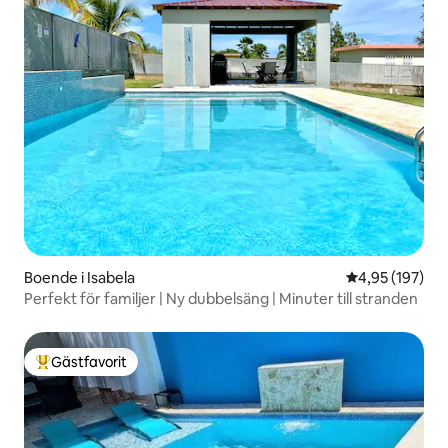
Boende i Isabela
4,95 av 5 i ge
4,95 (197)
Perfekt för familjer | Ny dubbelsäng | Minuter till stranden
Gästfavorit
Populär gästfavorit