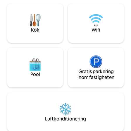
planlösning som 
blandning av stil och lugn i vårt
med stil. Ytterligare bekvämligheter
strandhem. YUMA är en perfekt
inkluderar en tvä
tillflyktsort för en avkopplande
en generator med 
semester.
vattencistern för
Kök
Wifi
Gratis parkering
Pool
inom fastigheten
Luftkonditionering