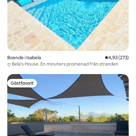
Boende i Isabela
4,93 av 5 i ge
4,93 (273)
ღ Bela's House. En minuters promenad från stranden
Gästfavorit
Gästfavorit