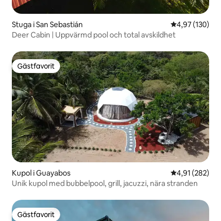
Stuga i San Sebastián
4,97 av 5 i ge
4,97 (130)
Deer Cabin | Uppvärmd pool och total avskildhet
Gästfavorit
Gästfavorit
Kupol i Guayabos
4,91 av 5 i ge
4,91 (282)
Unik kupol med bubbelpool, grill, jacuzzi, nära stranden
Gästfavorit
Gästfavorit