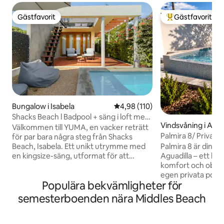
Gästfavorit
Gästfavorit
Gästfavorit
Populär gästfavor
Bungalow i Isabela
4,98 av 5 i genomsnittligt bet
4,98 (110)
Shacks Beach l Badpool + säng i loft med
Vindsvåning i Agua
nät + dubbelsäng (King)
Välkommen till YUMA, en vacker reträtt
Palmira 8/ Privat r
för par bara några steg från Shacks
Santiago
Palmira 8 är din priv
Beach, Isabela. Ett unikt utrymme med
Aguadilla – ett bo
en kingsize-säng, utformat för att
komfort och obesvärat lugn
koppla bort från den hektiska dagliga
egen privata pool
rutinen där du kan varva ner och hitta
Populära bekvämligheter för
fridfull atmosfär s
lugn och ro. En plats där du kan uppleva
koppla av och ladd
en direkt koppling till naturen. Oavsett
semesterboenden nära Middles Beach
hittar du en svit
om du slappar vid poolen, promenerar
inredning med en 
längs stranden eller sightseeing i Isabela
modern inredning
kommer du att uppleva en perfekt