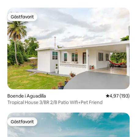
Gästfavorit
Gästfavorit
Boende i Aguadilla
4,97 av 5 i ge
4,97 (193)
Tropical House 3/BR 2/B Patio Wifi+Pet Friend
Gästfavorit
Gästfavorit