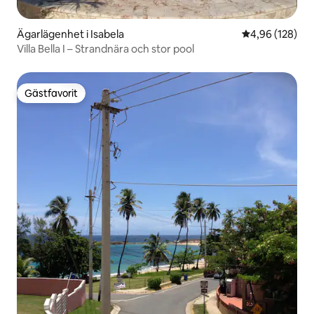
Ägarlägenhet i Isabela
4,96 av 5 i ge
4,96 (128)
Villa Bella I – Strandnära och stor pool
Gästfavorit
Gästfavorit