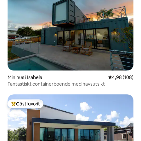
Minihus i Isabela
4,98 av 5 i ge
4,98 (108)
Fantastiskt containerboende med havsutsikt
Gästfavorit
Populär gästfavorit