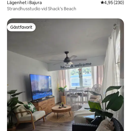
Lägenhet i Bajura
4,95 av 5 i ge
4,95 (230)
Strandhusstudio vid Shack's Beach
Gästfavorit
Gästfavorit