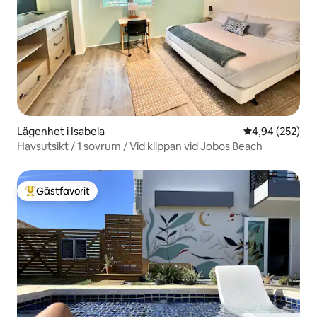
Lägenhet i Isabela
4,94 av 5 i ge
4,94 (252)
Havsutsikt / 1 sovrum / Vid klippan vid Jobos Beach
Gästfavorit
Populär gästfavorit