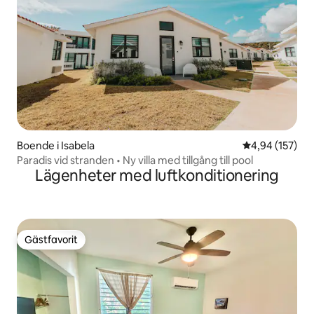
Boende i Isabela
4,94 av 5 i ge
4,94 (157)
Paradis vid stranden • Ny villa med tillgång till pool
Lägenheter med luftkonditionering
Gästfavorit
Gästfavorit