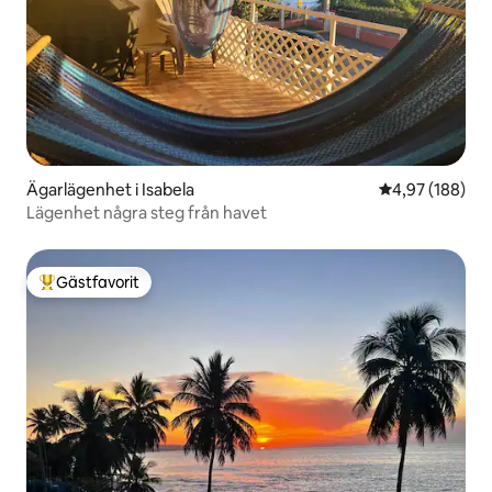
Ägarlägenhet i Isabela
4,97 av 5 i ge
4,97 (188)
Lägenhet några steg från havet
Gästfavorit
Populär gästfavorit