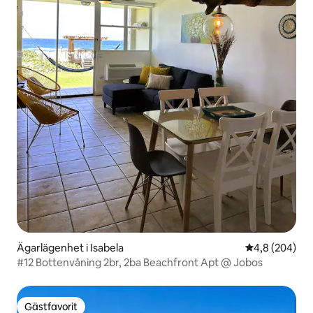
Ägarlägenhet i Isabela
4,8 av 5 i ge
4,8 (204)
#12 Bottenvåning 2br, 2ba Beachfront Apt @ Jobos
Gästfavorit
Gästfavorit