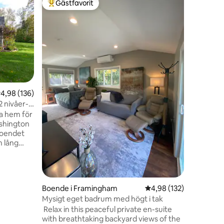
Gästfavorit
Gästf
Populär gästfavorit
Populär
Nyrenover
hem.
Oavsett o
nöje, är 
husdjurs
Chelmsfor
för stör
Boendet l
universit
rikt på a
,98 av 5 i genomsnittligt betyg, 136 omdömen
4,98 (136)
omgivet a
2 nivåer-
en
allt inom några 
ga hem för
luftiga v
ashington
bekvämlig
 Boendet
mål är at
n lång
reseuppl
nar
(Ingen
Boende i Framingham
4,98 av 5 i genomsnitt
4,98 (132)
ga föremål
Mysigt eget badrum med högt i tak
och byråer
￼ Relax in this peaceful private en-suite
ändning!
with breathtaking backyard views of the
ångssvit.