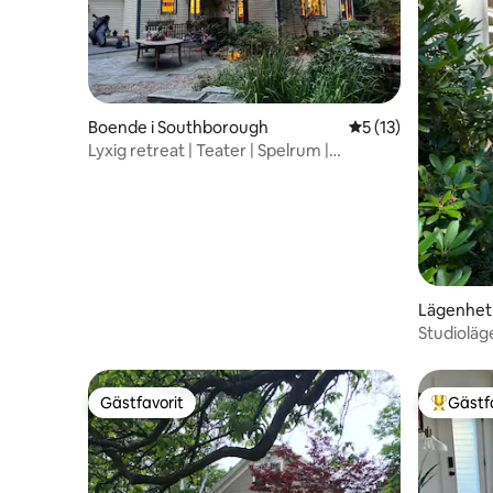
Boende i Southborough
5 av 5 i genomsnit
5 (13)
Lyxig retreat | Teater | Spelrum |
Trädgårdsspa
Lägenhet 
Studioläg
Gästfavorit
Gästf
Gästfavorit
Populär 