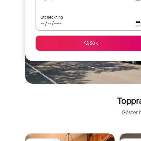
Utcheckning
Sök
Toppr
Gäster h