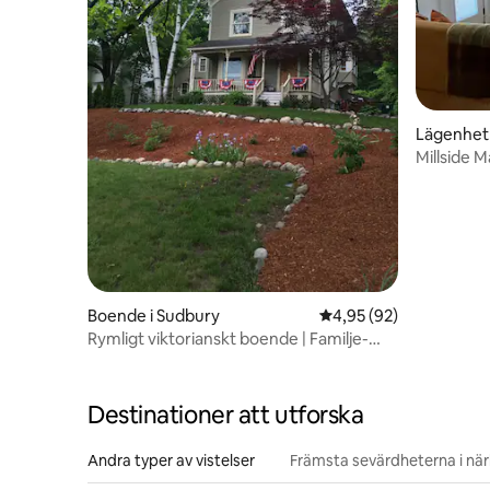
Lägenhet
Millside 
kontorsl
Boende i Sudbury
4,95 av 5 i genomsnit
4,95 (92)
Rymligt viktorianskt boende | Familje-
och husdjursvänligt
Destinationer att utforska
Andra typer av vistelser
Främsta sevärdheterna i nä