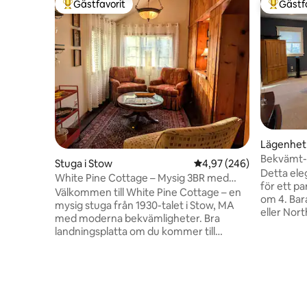
Gästfavorit
Gästf
Populär gästfavorit
Populär 
Lägenhet
Bekvämt-r
Stuga i Stow
4,97 av 5 i genomsnitt
4,97 (246)
bekvämt 
Detta eleg
White Pine Cottage – Mysig 3BR med
för ett pa
öppen spis
Välkommen till White Pine Cottage – en
om 4. Bar
mysig stuga från 1930-talet i Stow, MA
eller Nort
med moderna bekvämligheter. Bra
lokaltåg f
landningsplatta om du kommer till
Salem häx
området för att besöka familj, arbete
sandstränd
eller en helgutflykt. Beläget i lugnt
historisk
skogsområde med mycket lite trafik.
sporteve
Koppla av vid eldstaden och njut av ett
detaljhan
dopp i bubbelpoolen. Bekvämt till lokala
köpcentra