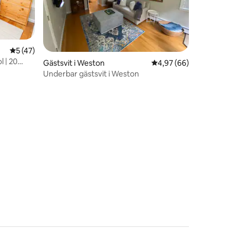
5 av 5 i genomsnittligt betyg, 47 omdömen
5 (47)
 | 20
en
Gästsvit i Weston
4,97 av 5 i genomsnit
4,97 (66)
Underbar gästsvit i Weston