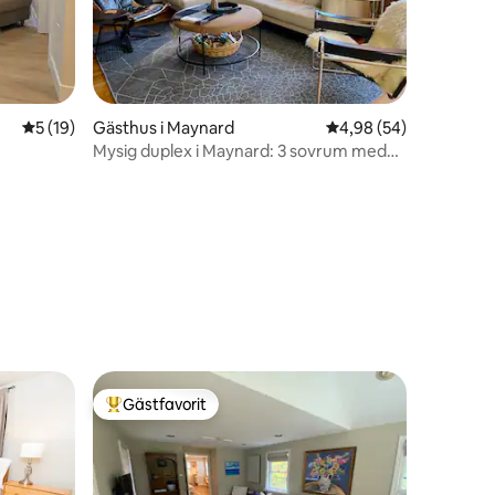
5 av 5 i genomsnittligt betyg, 19 omdömen
5 (19)
Gästhus i Maynard
4,98 av 5 i genomsnit
4,98 (54)
Mysig duplex i Maynard: 3 sovrum med
vedspis
en
Gästfavorit
Populär gästfavorit