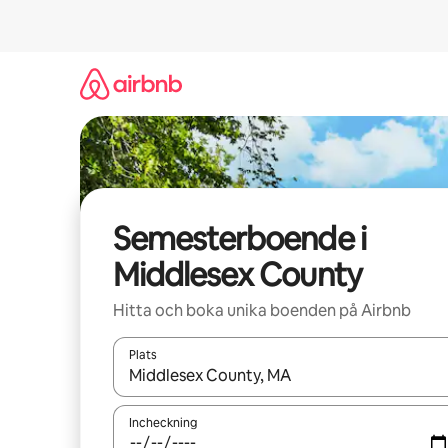
Hoppa
till
innehåll
Semesterboende i
Middlesex County
Hitta och boka unika boenden på Airbnb
Plats
När resultaten är tillgängliga kan du navigera me
Incheckning