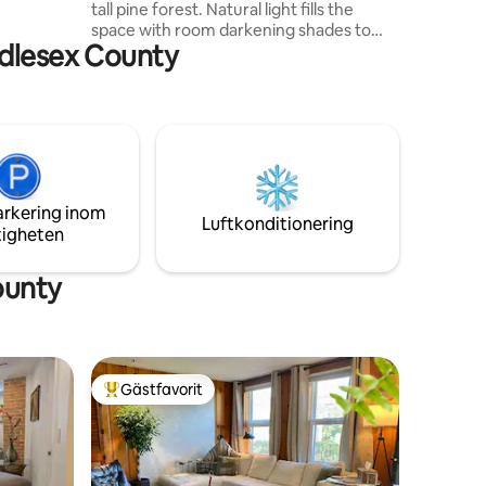
tall pine forest. Natural light fills the
space with room darkening shades to
ddlesex County
sleep in. Enjoy cozy nights by the
fireplace and a well stocked granite
kitchen. Great location only minutes to
the Mass Pike. Just 25 min to Boston, 40
min. to Gillette Stadium. Enjoy shopping
at the Natick Mall, AMC movies, tons of
diverse dining & grocery options.
Backyard has firepit for outdoor eves.
arkering inom
Very safe walkable neighborhood
Luftkonditionering
tigheten
ounty
Gästfavorit
Populär gästfavorit