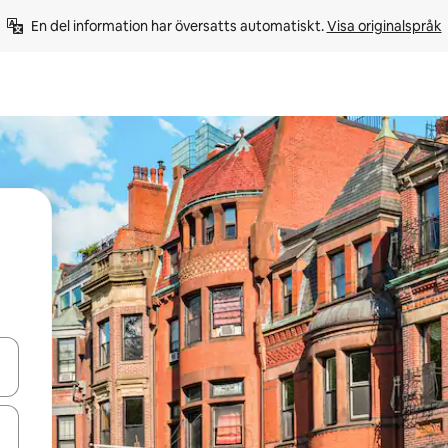
En del information har översatts automatiskt. 
Visa originalspråk
d upp- och nedåtpilarna eller utforska genom att trycka eller svepa.