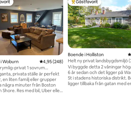
avorit
Gästfavorit
gästfavorit
Populär gästfavorit
Boende i Holliston
4
Helt ny privat landsbygdsmiljö (
 i Woburn
4,95 av 5 i genomsnittligt betyg, 248 omdöm
4,95 (248)
ingen delning)
Vi byggde detta 2 våningar hö
ymlig-privat 1 sovrum
ligt betyg, 246 omdömen
6 år sedan och det ligger på W
beläget
anta, privata ställe är perfekt
St i stadens historiska distrikt.
r, en liten familj eller grupper
ligger tillbaka från gatan med e
a några minuter från Boston
uppfart i lantlig stil. Vi designade det med
h Shore. Res med bil, Uber eller
stora fönster i alla rum, välkom
ör att njuta av Boston-utflykter,
solljuset och fridfullt läge. Tillgång till rent
or, Cape Ann antikviteter,
och tomt garage för förvaring 
er, höstlöv tittar, skidåkning,
parkering). Vi har inga personli
a sevärdheter,
på gästnivå — alla garderober 
nemang, examen och
är tomma och dina för full anv
delsterapi på närliggande
Medvärd bor i lägre separat ing
, outlets eller joniska Newbury