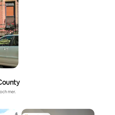
County
 och mer.
Boende i