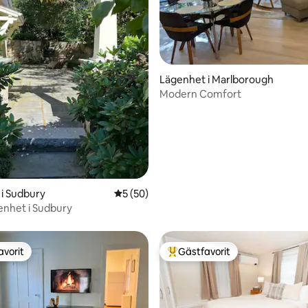
tligt betyg, 13 omdömen
Lägenhet i Marlborough
Modern Comfort
i Sudbury
5 av 5 i genomsnittligt betyg, 50 omdöm
5 (50)
enhet i Sudbury
avorit
Gästfavorit
gästfavorit
Populär gästfavorit