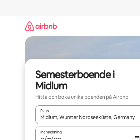
Hoppa
till
innehåll
Semesterboende i
Midlum
Hitta och boka unika boenden på Airbnb
Plats
När resultaten är tillgängliga kan du navigera me
Incheckning