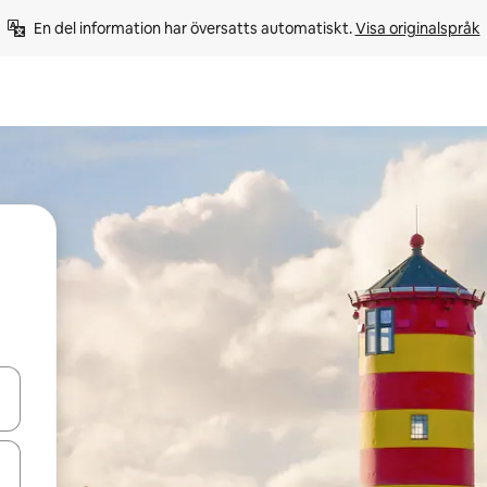
En del information har översatts automatiskt. 
Visa originalspråk
d upp- och nedåtpilarna eller utforska genom att trycka eller svepa.