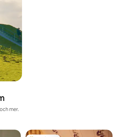
um
 och mer.
Minihus