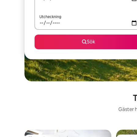
Utcheckning
Sök
T
Gäster h