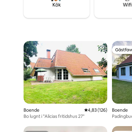
för par, familjer och naturälskare. ⚓️🌊🌞
Kök
Wifi
Gästfavo
Gästfavo
Boende
4,83 av 5 i genomsnitt
4,83 (126)
Boende
Bo lugnt i "Alicias fritidshus 27"
Padingbud
avkopplin