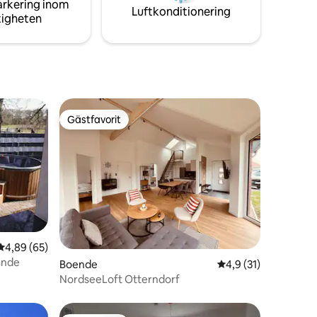
arkering inom
Luftkonditionering
tigheten
Gästfavorit
Gästfavorit
4,89 av 5 i genomsnittligt betyg, 65 omdömen
4,89 (65)
ande
en
Boende
4,9 av 5 i genomsni
4,9 (31)
NordseeLoft Otterndorf