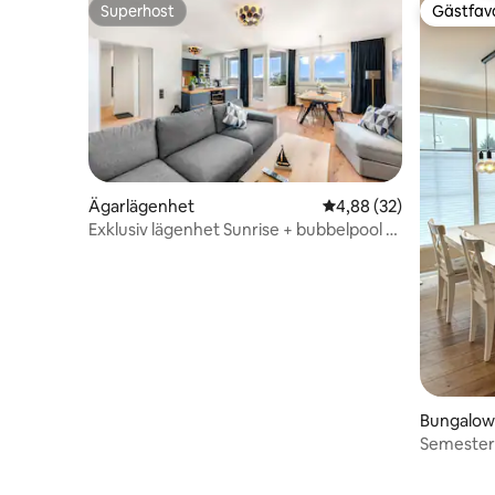
Superhost
Gästfavo
Superhost
Gästfavo
Ägarlägenhet
4,88 av 5 i genomsnit
4,88 (32)
Exklusiv lägenhet Sunrise + bubbelpool +
pool + bastu
Bungalow
Semester