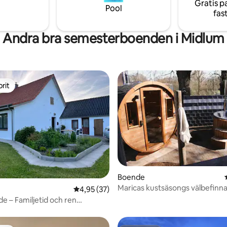
Gratis p
Pool
fas
Andra bra semesterboenden i Midlum
rit
rit
Boende
Maricas kustsäsongs välbefinn
ligt betyg, 126 omdömen
4,95 av 5 i genomsnittligt betyg, 37 omdöm
4,95 (37)
e – Familjetid och ren
g