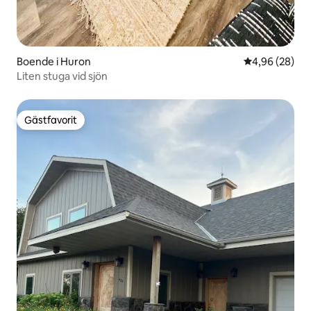
Boende i Huron
4,96 av 5 i g
4,96 (28)
Liten stuga vid sjön
Gästfavorit
Gästfavorit