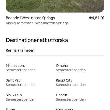
Boende i Wessington Springs
4,8 av 5 i g
4,8 (10)
Mysig semester i Wessington Springs
Destinationer att utforska
Resmål i närheten
Minneapolis
Omaha
Semesterboenden
Semesterboenden
Saint Paul
Rapid City
Semesterboenden
Semesterboenden
Sioux Falls
Lincoln
Semesterboenden
Semesterboenden
Fargo
Visa mer