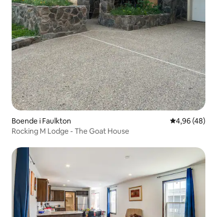
Boende i Faulkton
4,96 av 5 i g
4,96 (48)
Rocking M Lodge - The Goat House