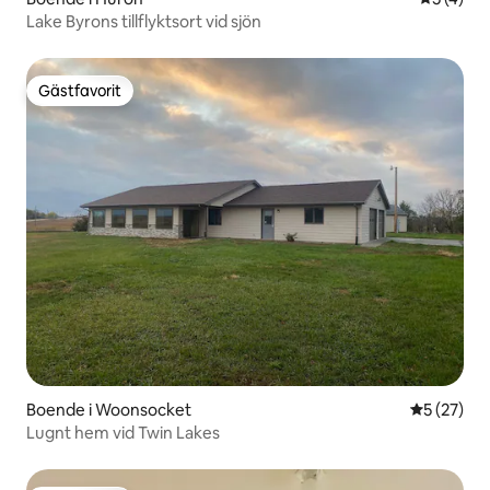
Lake Byrons tillflyktsort vid sjön
Gästfavorit
Gästfavorit
Boende i Woonsocket
5 av 5 i g
5 (27)
Lugnt hem vid Twin Lakes