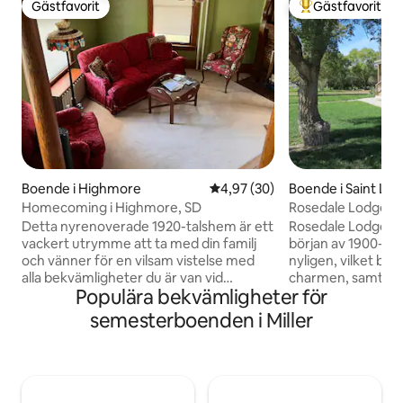
Gästfavorit
Gästfavorit
Gästfavorit
Populär gästfavor
Boende i Highmore
4,97 av 5 i genomsnittligt bet
4,97 (30)
Boende i Saint La
Homecoming i Highmore, SD
Rosedale Lodge –
inomhus och uto
Detta nyrenoverade 1920-talshem är ett
Rosedale Lodge by
vackert utrymme att ta med din familj
början av 1900-ta
och vänner för en vilsam vistelse med
nyligen, vilket beh
alla bekvämligheter du är van vid
charmen, samtidi
Populära bekvämligheter för
hemifrån. Om du kommer "hem" för att
uppdaterades till
stanna kanske du känner till detta hus
bekvämligheter fö
semesterboenden i Miller
som det gamla LaFortune-huset. Det
avkoppling och njutning. Hyr
har tre våningar med tillräckligt
eller enskilda rum. Det finns 7 sovrum, 
utrymme att breda ut sig på. Det är ett
badrum, ett fullt 
bekvämt utrymme för familjer att
litet pentry i källaren. VI INS
samlas för en återförening eller
MÅNGA MÄNNISK