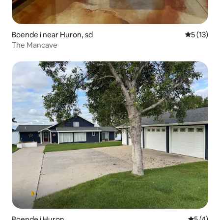
Boende i near Huron, sd
5 av 5 i g
5 (13)
The Mancave
Boende i Huron
5 av 5 i 
5 (4)