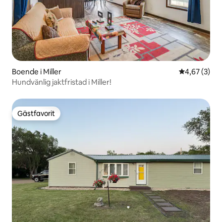
Boende i Miller
4,67 av 5 i 
4,67 (3)
Hundvänlig jaktfristad i Miller!
Gästfavorit
Gästfavorit