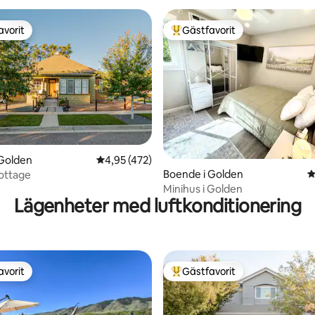
avorit
Gästfavorit
gästfavorit
Populär gästfavorit
ligt betyg, 146 omdömen
 Golden
4,95 av 5 i genomsnittligt betyg, 472 omdöm
4,95 (472)
Boende i Golden
4
ottage
Minihus i Golden
Lägenheter med luftkonditionering
avorit
Gästfavorit
gästfavorit
Populär gästfavorit