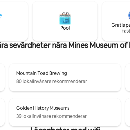
läget, gör det till ett
Black Hawk och I70 väster till sk
e och bekvämt ställe för
Lokala favoriter: - Rundtur Coors
upper att bo och koppla av.
Brewery - Flyta nerför Clear Creek -
gen av enheten är begränsad
Vandring South Table Mountain 
(4) orelaterade personer.
Gratis p
Självserverade drycker på The
Pool
fas
Mill bredvid
ra sevärdheter nära Mines Museum of 
Mountain Toad Brewing
80 lokalinvånare rekommenderar
Golden History Museums
39 lokalinvånare rekommenderar