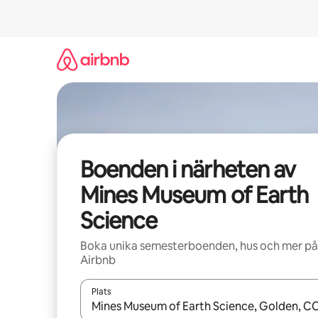
Hoppa
till
innehåll
Boenden i närheten av
Mines Museum of Earth
Science
Boka unika semesterboenden, hus och mer på
Airbnb
Plats
När resultaten är tillgängliga kan du navigera me