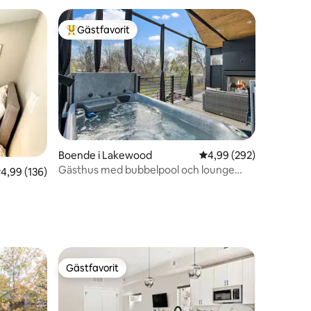
Gästfavorit
Populär gästfavorit
Boende i Lakewood
4,99 av 5 i genomsnitt
4,99 (292)
en
Gästhus med bubbelpool och lounge
,99 av 5 i genomsnittligt betyg, 136 omdömen
4,99 (136)
str23-060
Gästfavorit
Gästfavorit