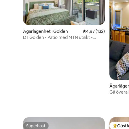
Ägarlägenhet i Golden
4,97 av 5 i genomsnitt
4,97 (132)
DT Golden - Patio med MTN utsikt -
Fantastisk plats!
Ägarlägen
Gå överal
Golden 
Superhost
Gästf
Superhost
Populär 