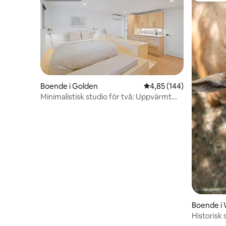
Boende i Golden
4,85 av 5 i genomsnitt
4,85 (144)
Minimalistisk studio för två: Uppvärmt
badrumsgolv!
Boende i
Historisk