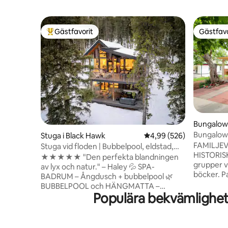
Gästfavorit
Gästfavo
Populär gästfavorit
Gästfavo
Bungalow 
Bungalow
Stuga i Black Hawk
4,99 av 5 i genomsnitt
4,99 (526)
Historic D
FAMILJEV
Stuga vid floden | Bubbelpool, eldstad,
HISTORISKT DIST
ångdusch
★★★★★ "Den perfekta blandningen
grupper välkomna •
av lyx och natur." – Haley 💦 SPA-
böcker. Pack n Play, barnstol, barnvagn •
BADRUM – Ångdusch + bubbelpool 🌿
Två kvar
BUBBELPOOL och HÄNGMATTA –
Parks • Nära Red Rocks konsertlokal •
Populära bekvämlighet
Blötlägg dig vid bäcken eller sväng i
Lördag Far
träden 🔥 MYSIGA KVÄLLAR – Eldstad,
hundar välkomna Den
grill, öppen spis och golvvärme ❄️ SVAL
detta boe
KOMFORT – Luftkonditionering för