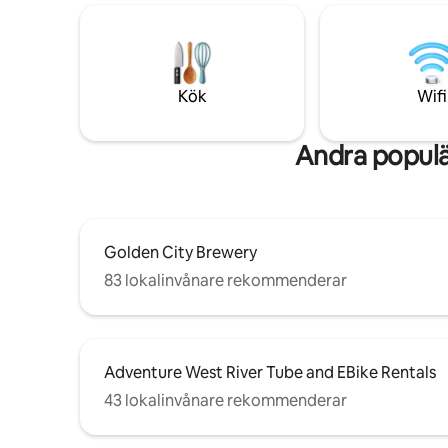
oslagbara 
sommaren 🐾 DJUR- OCH
inbjudand
FAMILJEVÄNLIGT – Lekstigar, Pack 'n
familjegr
Play, barnstol 📶 SNABBT WIFI –
Beläggnin
Strömma, zooma eller koppla ur 📍 10
till fyra 
min ⭆ Nederland — mtn stad och
Kök
Wifi
äventyrsnav ➳ Andas djupt. Återanslut
till det som är viktigt. ♡ Tryck på Spara –
oförglömliga stugvistelser börjar här
Andra populä
Golden City Brewery
83 lokalinvånare rekommenderar
Adventure West River Tube and EBike Rentals
43 lokalinvånare rekommenderar