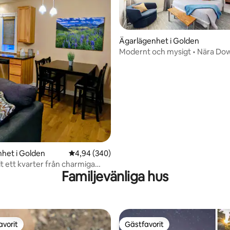
Ägarlägenhet i Golden
Modernt och mysigt • Nära Do
ligt betyg, 132 omdömen
Red Rocks, vandring
het i Golden
4,94 av 5 i genomsnittligt betyg, 340 omdöm
4,94 (340)
lt ett kvarter från charmiga
Familjevänliga hus
CO
avorit
Gästfavorit
gästfavorit
Gästfavorit