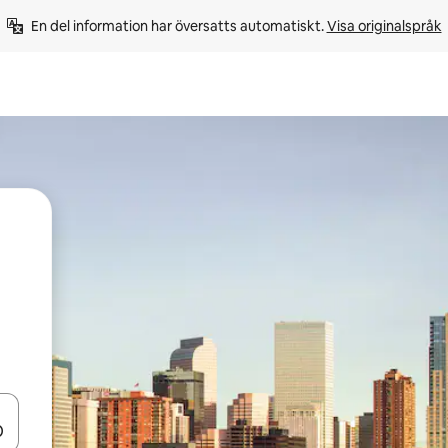
En del information har översatts automatiskt. 
Visa originalspråk
d upp- och nedåtpilarna eller utforska genom att trycka eller svepa.