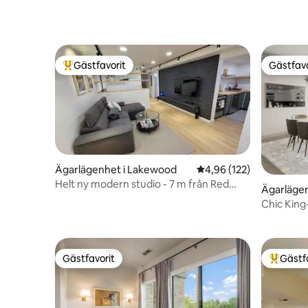
Gästfavorit
Gästfavo
Populär gästfavorit
Gästfavo
Ägarlägenhet i Lakewood
4,96 av 5 i genomsnitt
4,96 (122)
Helt ny modern studio - 7 m från Red
Ägarlägen
Rocks
Chic King-
centrum |
Gästfavorit
Gästf
Gästfavorit
Populär 