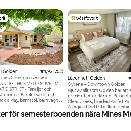
rit
Gästfavorit
rit
Populär gästfavorit
i Golden
4,92 av 5 i genomsnittligt betyg, 252 omdöm
4,92 (252)
 med 3 sovrum i Golden
ligt betyg, 526 omdömen
Lägenhet i Golden
4
istrict
ÄNLIGT HUS MED 3 SOVRUM I
Gyllene – Downtown Golden
RIKT • Familjer och
Njut av allt som Golden har att 
 Barnleksaker och
precis utanför dörren! Beläget 
Clear Creek, bredvid Parfet Par
ter från Downtown Golden &
Gångavstånd till butiker, resta
er för semesterboenden nära Mines M
bryggerier, kaféer, parker, van
mers Market 1 kvarter • Små
och cykelleder, golfbanor och 
 varma känslan av
Snabb tillgång till Red Rocks,
nde, tillsammans med det
Denver, Denver International A