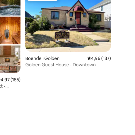
Boende i Golden
4,96 av 5 i genomsnitt
4,96 (137)
Golden Guest House - Downtown
Golden
,97 av 5 i genomsnittligt betyg, 185 omdömen
4,97 (185)
t •
en