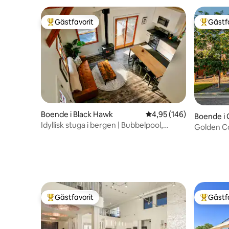
Gästfavorit
Gästf
Populär gästfavorit
Populär 
Boende i Black Hawk
4,95 av 5 i genomsnitt
4,95 (146)
Boende i
Idyllisk stuga i bergen | Bubbelpool,
Golden C
eldstad, utsikt
Gästfavorit
Gästf
Populär gästfavorit
Populär 