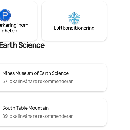
idorter!
Red Rocks (30 mi) • Delad pool och
sportcenter i närheten
-
arkering inom
 Golden
Luftkonditionering
tigheten
Earth Science
Mines Museum of Earth Science
57 lokalinvånare rekommenderar
South Table Mountain
39 lokalinvånare rekommenderar