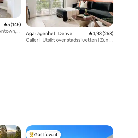
5 av 5 i genomsnittligt betyg, 145 omdömen
5 (145)
wntown,
Ägarlägenhet i Denver
4,93 av 5 i genomsnitt
4,93 (263)
Galleri | Utsikt över stadssiluetten | Zuni
Lofts
en
Gästfavorit
Populär gästfavorit