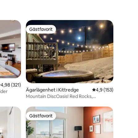
Gästfavorit
Gästfavorit
en
,98 av 5 i genomsnittligt betyg, 321 omdömen
4,98 (321)
Ägarlägenhet i Kittredge
4,9 av 5 i genomsnitt
4,9 (153)
lder
Mountain DiscOasis! Red Rocks,
vandringsleder, cykel, skidor
Gästfavorit
Gästfavorit