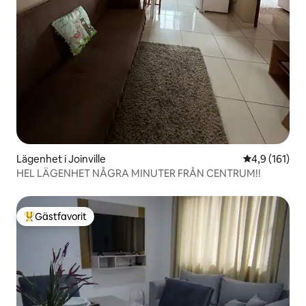
Lägenhet i Joinville
4,9 av 5 i ge
4,9 (161)
HEL LÄGENHET NÅGRA MINUTER FRÅN CENTRUM!!
Gästfavorit
Populär gästfavorit