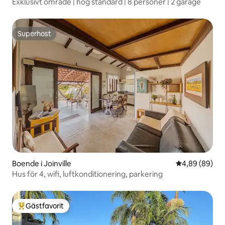
Exklusivt område | hög standard | 8 personer | 2 garage
Superhost
Superhost
Boende i Joinville
4,89 av 5 i g
4,89 (89)
Hus för 4, wifi, luftkonditionering, parkering
Gästfavorit
Populär gästfavorit