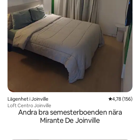
Lägenhet i Joinville
4,78 av 5 i ge
4,78 (156)
Loft Centro Joinville
Andra bra semesterboenden nära
Mirante De Joinville