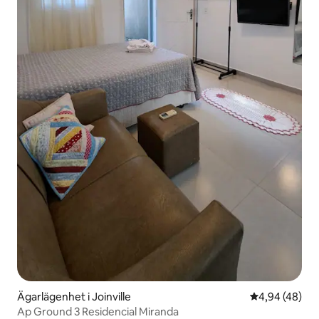
Ägarlägenhet i Joinville
4,94 av 5 i g
4,94 (48)
Ap Ground 3 Residencial Miranda