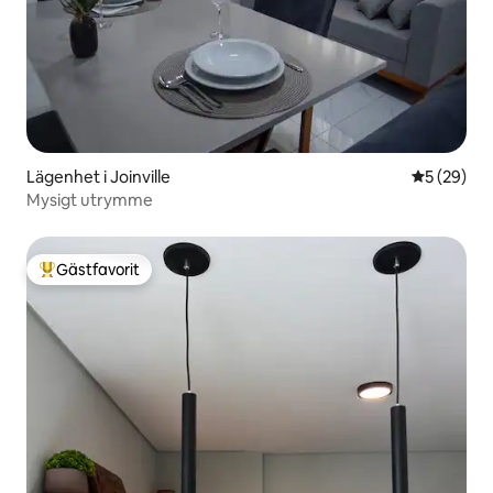
Lägenhet i Joinville
5 av 5 i g
5 (29)
Mysigt utrymme
Gästfavorit
Populär gästfavorit