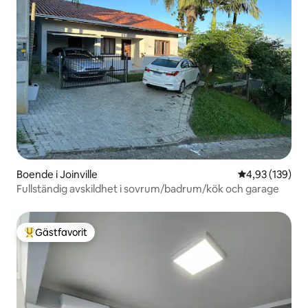
Boende i Joinville
4,93 av 5 i ge
4,93 (139)
Fullständig avskildhet i sovrum/badrum/kök och garage
Gästfavorit
Populär gästfavorit