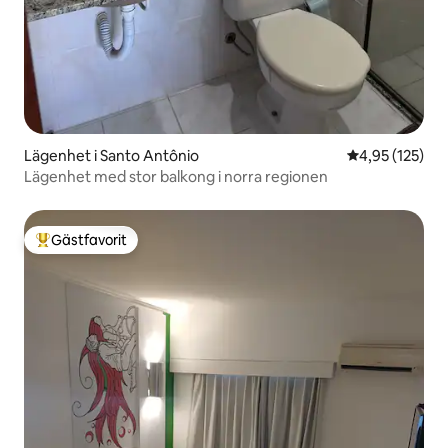
Lägenhet i Santo Antônio
4,95 av 5 i ge
4,95 (125)
Lägenhet med stor balkong i norra regionen
Gästfavorit
Populär gästfavorit