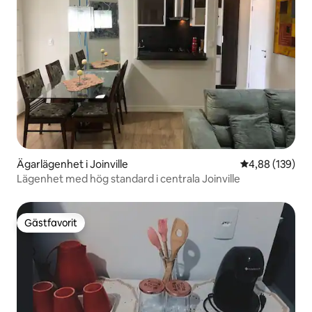
Ägarlägenhet i Joinville
4,88 av 5 i ge
4,88 (139)
Lägenhet med hög standard i centrala Joinville
Gästfavorit
Gästfavorit