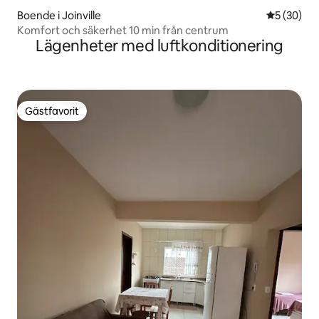
Boende i Joinville
5 av 5 i g
5 (30)
Komfort och säkerhet 10 min från centrum
Lägenheter med luftkonditionering
Gästfavorit
Gästfavorit