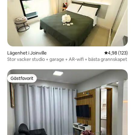
Lägenhet i Joinville
4,98 av 5 i ge
4,98 (123)
Stor vacker studio + garage + AR-wifi + bästa grannskapet
Gästfavorit
Gästfavorit