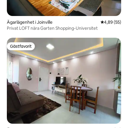
Ägarlägenhet i Joinville
4,89 av 5 i g
4,89 (55)
Privat LOFT nära Garten Shopping-Universitet
Gästfavorit
Gästfavorit