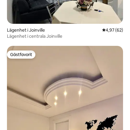
Lägenhet i Joinville
4,97 av 5 i g
4,97 (62)
Lägenhet i centrala Joinville
Gästfavorit
Gästfavorit