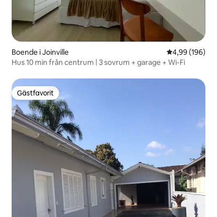
Boende i Joinville
4,99 av 5 i ge
4,99 (196)
Hus 10 min från centrum | 3 sovrum + garage + Wi-Fi
Gästfavorit
Gästfavorit