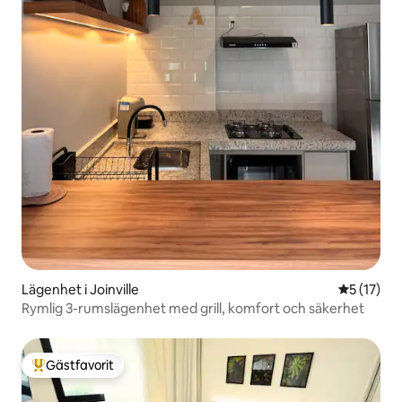
Lägenhet i Joinville
5 av 5 i g
5 (17)
Rymlig 3-rumslägenhet med grill, komfort och säkerhet
Gästfavorit
Populär gästfavorit