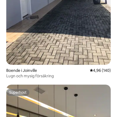
Boende i Joinville
4,96 av 5 i ge
4,96 (140)
Lugn och mysig försäkring
Superhost
Superhost