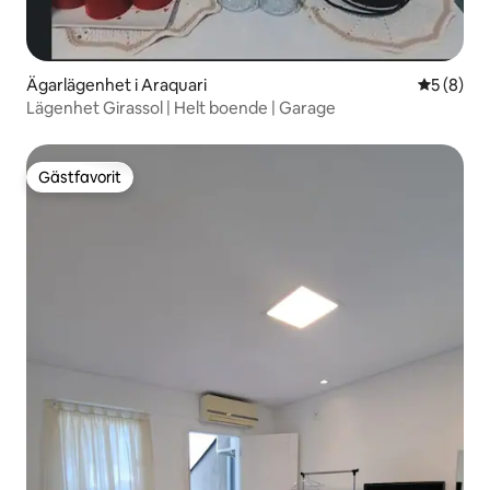
Ägarlägenhet i Araquari
5 av 5 i 
5 (8)
Lägenhet Girassol | Helt boende | Garage
Gästfavorit
Gästfavorit