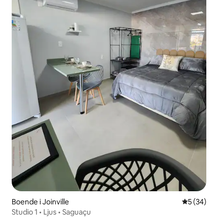
Boende i Joinville
5 av 5 i g
5 (34)
Studio 1 • Ljus • Saguaçu