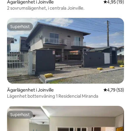
Ägarlägenhet i Joinville
4,95 av 5 i g
4,95 (19)
2 sovrumslägenhet, i centrala Joinville.
Superhost
Superhost
Ägarlägenhet i Joinville
4,79 av 5 i g
4,79 (53)
Lägenhet bottenvåning 1 Residencial Miranda
Superhost
Superhost