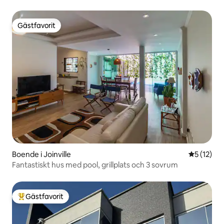
Gästfavorit
Gästfavorit
Boende i Joinville
5 av 5 i g
5 (12)
Fantastiskt hus med pool, grillplats och 3 sovrum
Gästfavorit
Populär gästfavorit