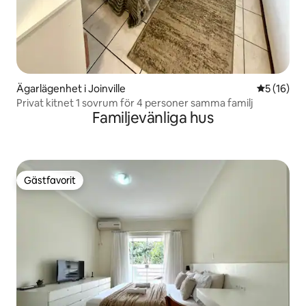
Ägarlägenhet i Joinville
5 av 5 i g
5 (16)
Privat kitnet 1 sovrum för 4 personer samma familj
Familjevänliga hus
Gästfavorit
Gästfavorit