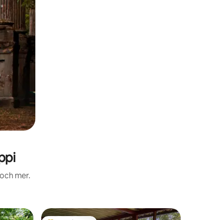
ppi
 och mer.
Stuga i H