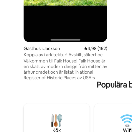
Upptäck 
med natur
Gästhus i Jackson
4,98 av 5 i genomsnitt
4,98 (162)
Koppla av i arkitektur! Avskilt, säkert och
fridfullt.
Välkommen till Falk House! Falk House är
en skatt av modern design från mitten av
århundradet och är listat i National
Register of Historic Places av USA:s
Populära 
inrikesdepartement. Vi har förvandlat
den ursprungliga konststudion till en
elegant, privat oas, med vidsträckt utsikt
över naturen och Eastover's Upper Twin
Lake. Du kommer att vara centralt
belägen för alla tunnelbanedestinationer,
inklusive fantastiska restauranger, barer
och shopping, samt områdets sjukhus,
domstolar och företag. Långa vistelser är
Kök
Wifi