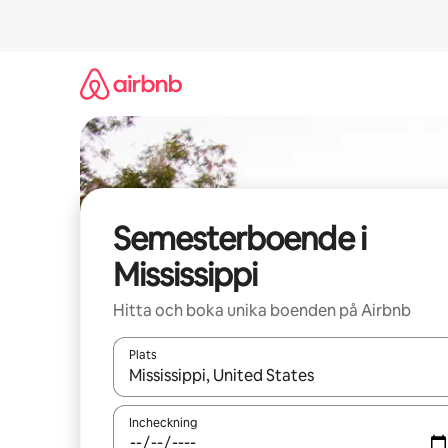
Hoppa
till
innehåll
Semesterboende i
Mississippi
Hitta och boka unika boenden på Airbnb
Plats
När resultaten är tillgängliga kan du navigera me
Incheckning