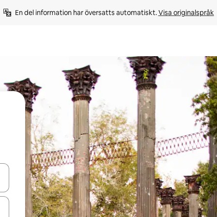
En del information har översatts automatiskt. 
Visa originalspråk
d upp- och nedåtpilarna eller utforska genom att trycka eller svepa.