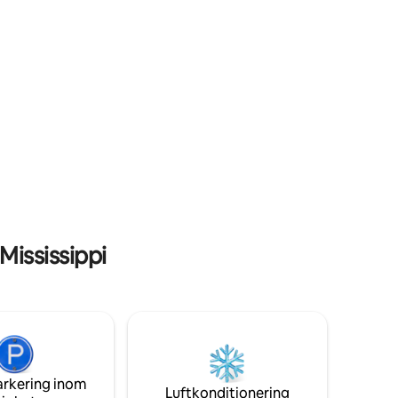
mi), Tupelo (38 mi), MSU/Starkville (45 mi)
och River Birch Golf Course (10 mi)
ississippi
arkering inom
Luftkonditionering