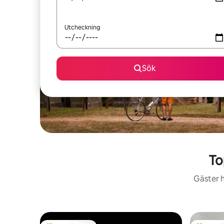
Utcheckning
Sök
To
Gäster h