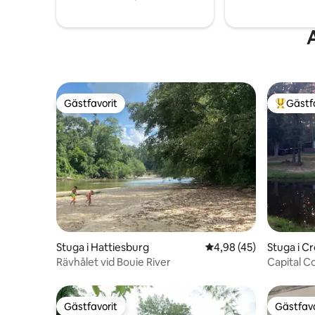
idealiska.
Gästfavorit
Gästf
Gästfavorit
Populär 
Stuga i Hattiesburg
4,98 av 5 i genomsnit
4,98 (45)
Stuga i C
Rävhålet vid Bouie River
Capital C
Gästfavorit
Gästfavo
Gästfavorit
Gästfavo