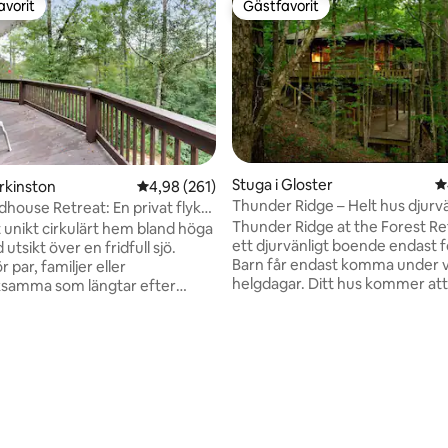
avorit
Gästfavorit
gästfavorit
Gästfavorit
Stuga i Gloster
4
erkinston
4,98 av 5 i genomsnittligt betyg, 261 omdöm
4,98 (261)
Thunder Ridge – Helt hus djurvä
house Retreat: En privat flykt
NOLA
Thunder Ridge at the Forest Re
ett unikt cirkulärt hem bland höga
ett djurvänligt boende endast f
 utsikt över en fridfull sjö.
Barn får endast komma under v
r par, familjer eller
helgdagar. Ditt hus kommer att vara
ksamma som längtar efter
olåst. Incheckning är kl. 15.00. Här är du
t och komfort, erbjuder denna
omgiven av Homochitto Nationa
etreat direkt tillgång till sjön
Ta en picknick till sandbankarn
med en liten båt, privat brygga
orörda vårbäckbyn. Vandra eller
tisk utsikt. Inuti: rymliga
mountainbike på de avlägsna
m, utrustat kök, lyxiga sovrum,
skogsvägarna. Sportbilar klarar 
 moderna bekvämligheter.
bra här. Observera att den adress som är
koppla av på däck, utforska
utannonserad på Airbnb inte är 
r eller varva ner vid vattnet.