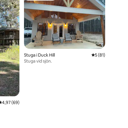
Stuga i Duck Hill
5 av 5 i genomsnit
5 (81)
Stuga vid sjön.
en
4,97 av 5 i genomsnittligt betyg, 69 omdömen
4,97 (69)