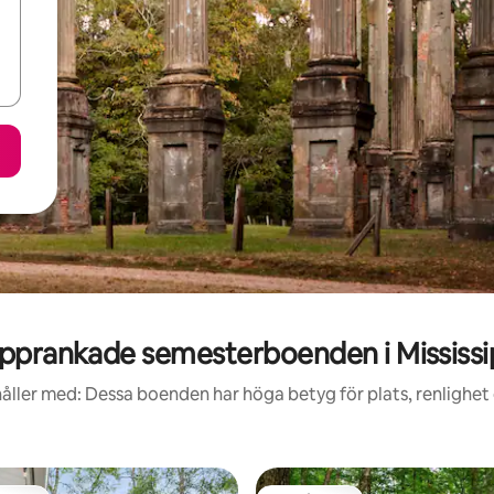
pprankade semesterboenden i Mississi
åller med: Dessa boenden har höga betyg för plats, renlighet