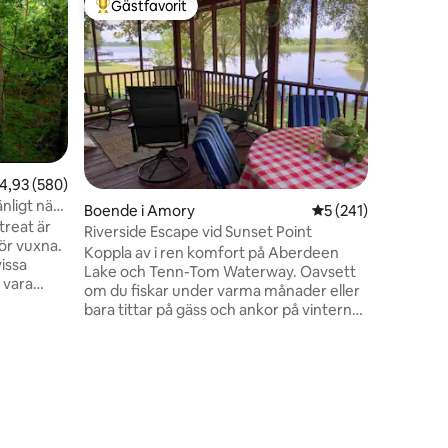
Gästfavorit
Superho
Populär gästfavorit
Superho
Rymlig s
Varför b
utanför e
komma åt
vackra Pa
minuter?
inomhus/
vedeldad 
vattnet.
,93 av 5 i genomsnittligt betyg, 580 omdömen
4,93 (580)
en
bra lägre
nligt nära
Boende i Amory
5 av 5 i genomsnitt
5 (241)
varma dag
treat är
utomhuss
Riverside Escape vid Sunset Point
ör vuxna.
snacks/ka
Koppla av i ren komfort på Aberdeen
issa
grannar o
Lake och Tenn-Tom Waterway. Oavsett
bra seme
om du fiskar under varma månader eller
bara tittar på gäss och ankor på vintern
l Forest.
är det lugnt och mysigt. Den har en stor
a längs den
skärmad veranda, elektrisk öppen spis,
pir, skuggig inhägnad gård, gungstolar,
en gunga, eldstad, gas- och kolgrillar.
sig inte
Köket är välutrustat och boendet är
handikapptillgängligt med en verandalift,
vår plats.
greppstänger och ramper. Columbus (16