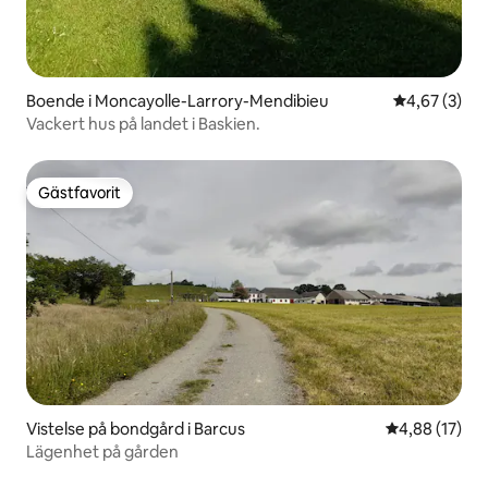
Boende i Moncayolle-Larrory-Mendibieu
4,67 av 5 i 
4,67 (3)
Vackert hus på landet i Baskien.
Gästfavorit
Gästfavorit
Vistelse på bondgård i Barcus
4,88 av 5 i g
4,88 (17)
Lägenhet på gården