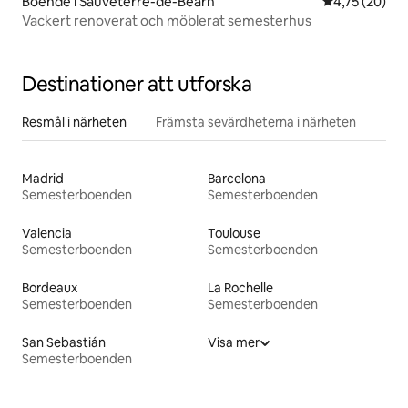
Boende i Sauveterre-de-Béarn
4,75 av 5 i g
4,75 (20)
Vackert renoverat och möblerat semesterhus
Destinationer att utforska
Resmål i närheten
Främsta sevärdheterna i närheten
Madrid
Barcelona
Semesterboenden
Semesterboenden
Valencia
Toulouse
Semesterboenden
Semesterboenden
Bordeaux
La Rochelle
Semesterboenden
Semesterboenden
San Sebastián
Visa mer
Semesterboenden