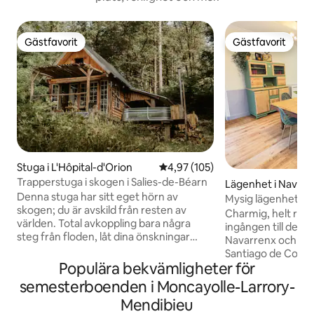
Gästfavorit
Gästfavorit
Gästfavorit
Gästfavorit
Stuga i L'Hôpital-d'Orion
4,97 av 5 i genomsnittligt bet
4,97 (105)
Trapperstuga i skogen i Salies-de-Béarn
Lägenhet i Navarr
Denna stuga har sitt eget hörn av
Mysig lägenhet vi
skogen; du är avskild från resten av
Charmig, helt ren
världen. Total avkoppling bara några
ingången till den k
steg från floden, låt dina önskningar
Navarrenx och vid p
vägleda dig under din vistelse. Stugan
Santiago de Comp
består av ett sovrum på övervåningen
Populära bekvämligheter för
skidbackarna och 
med en säng, och på nedervåningen ett
Lakan, kökshandd
semesterboenden i Moncayolle-Larrory-
rum som leder ut till en terrass som ger
badrumsmattor til
Mendibieu
dig direkt tillgång till ditt nordiska bad.
Handdukar kan lägg