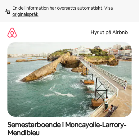
Hoppa
En del information har översatts automatiskt. 
Visa 
till
originalspråk
innehåll
Hyr ut på Airbnb
Semesterboende i Moncayolle-Larrory-
Mendibieu