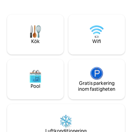
Duschen är utomhus, under en tipi i
kostnad. Detta må
bambu. Lunchpaket (30 €/person) eller
bokningstillfället
charkuteri- och ostbricka (24 €) finns
avgift på 8 euro p
tillgängliga på kvällen (beställ 48 timmar i
Fiber. Husdjur tillåts mot en extra avgift.
förväg)
Elektrisk grill som t
Självincheckning.
Kök
Wifi
Gratis parkering
Pool
inom fastigheten
Luftkonditionering