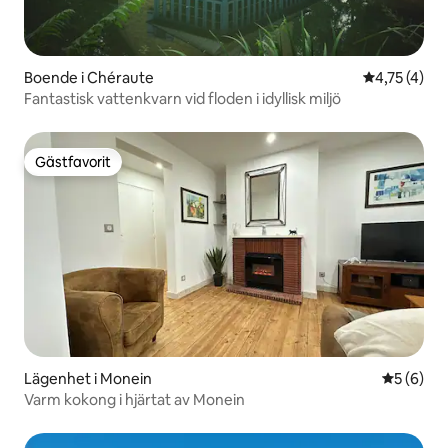
Boende i Chéraute
4,75 av 5 i
4,75 (4)
Fantastisk vattenkvarn vid floden i idyllisk miljö
Gästfavorit
Gästfavorit
Lägenhet i Monein
5 av 5 i 
5 (6)
Varm kokong i hjärtat av Monein