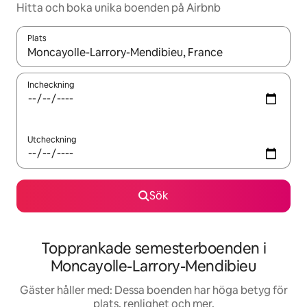
Hitta och boka unika boenden på Airbnb
Plats
När resultaten är tillgängliga kan du navigera med upp- och ned
Incheckning
Utcheckning
Sök
Topprankade semesterboenden i
Moncayolle-Larrory-Mendibieu
Gäster håller med: Dessa boenden har höga betyg för
plats, renlighet och mer.