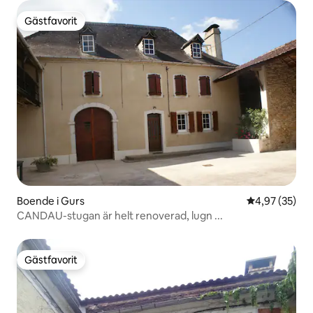
Gästfavorit
Gästfavorit
Boende i Gurs
4,97 av 5 i g
4,97 (35)
CANDAU-stugan är helt renoverad, lugn ...
Gästfavorit
Gästfavorit