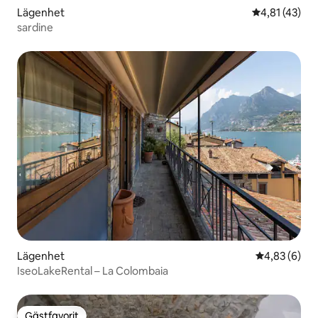
Lägenhet
4,81 av 5 i g
4,81 (43)
sardine
Lägenhet
4,83 av 5 i 
4,83 (6)
IseoLakeRental – La Colombaia
Gästfavorit