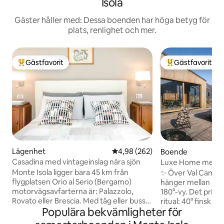
Isola
Gäster håller med: Dessa boenden har höga betyg för
plats, renlighet och mer.
Gästfavorit
Gästfavorit
Populär gästfavorit
Populär gästfavor
Lägenhet
4,98 av 5 i genomsnittligt bety
4,98 (262)
Boende
Casadina med vintageinslag nära sjön
Luxe Home med b
bastu i bergen
Monte Isola ligger bara 45 km från
✨ Över Val Camoni
flygplatsen Orio al Serio (Bergamo)
hänger mellan him
motorvägsavfarterna är: Palazzolo,
180°-vy. Det priva
Rovato eller Brescia. Med tåg eller buss
ritual: 40° finsk 
Populära bekvämligheter för
kan du nå Sulzano från Brescia med
bastu och varm du
Ferrovie Nord. Med färjor, från Iseo eller
🛏️ King-svit + dub