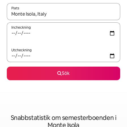
Plats
När resultaten är tillgängliga kan du navigera med upp- och ned
Incheckning
Utcheckning
Sök
Snabbstatistik om semesterboenden i
Monte Isola