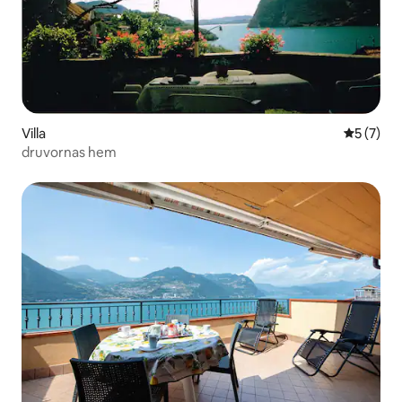
Villa
5 av 5 i 
5 (7)
druvornas hem