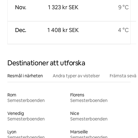
Nov.
1 323 kr SEK
9 °C
Dec.
1 408 kr SEK
4 °C
Destinationer att utforska
Resmål i närheten
Andra typer av vistelser
Främsta sevär
Rom
Florens
Semesterboenden
Semesterboenden
Venedig
Nice
Semesterboenden
Semesterboenden
Lyon
Marseille
Semesterboenden
Semesterboenden