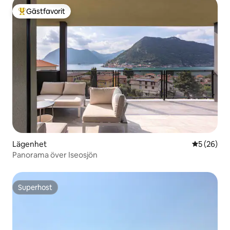
Gästfavorit
Populär gästfavorit
Lägenhet
5 av 5 i g
5 (26)
Panorama över Iseosjön
Superhost
Superhost