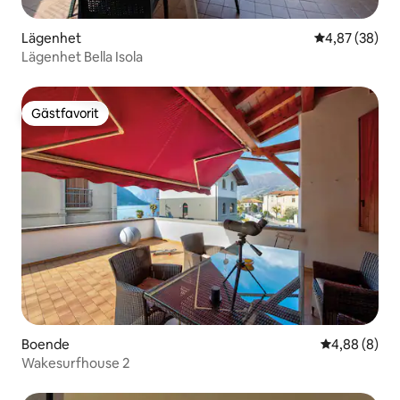
Lägenhet
4,87 av 5 i g
4,87 (38)
Lägenhet Bella Isola
Gästfavorit
Gästfavorit
Boende
4,88 av 5 i 
4,88 (8)
Wakesurfhouse 2