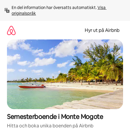
Hoppa
En del information har översatts automatiskt. 
Visa 
till
originalspråk
innehåll
Hyr ut på Airbnb
Semesterboende i Monte Mogote
Hitta och boka unika boenden på Airbnb