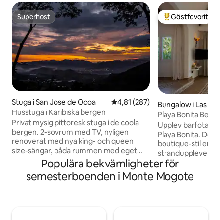
Superhost
Gästfavorit
Superhost
Populär gästfavor
Stuga i San Jose de Ocoa
4,81 av 5 i genomsnittligt bet
4,81 (287)
Bungalow i Las Te
Husstuga i Karibiska bergen
Playa Bonita Beach
Privat mysig pittoresk stuga i de coola
havet!
Upplev barfotalyx 
bergen. 2-sovrum med TV, nyligen
Playa Bonita. Dett
renoverat med nya king- och queen
boutique-stil erbj
size-sängar, båda rummen med eget
strandupplevelse, fri f
badrum. Obegränsat varmt vatten.
Populära bekvämligheter för
utformat för 1 par 
Fullständig ström dygnet runt. , fullt
och kombinerar 
semesterboenden i Monte Mogote
utrustat kök och 12 fot. tak överallt,
hållbarhet: ljudiso
utomhus trädgård innergård och bakre
europeisk stil, my
täckt uteplats som fångar fantastisk
solceller. Njut av en spektakulär terrass
utsikt över bergen och solnedgångar.
med badkar för 2, 
Perfekt för smekmånaders och
allt mot havet. Höghastighets-Wi-Fi,