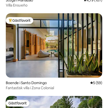
Stuga i Manabao
4,79 av 5 i ge
4,79 (107)
Villa Ensueño
Gästfavorit
Populär gästfavorit
Boende i Santo Domingo
5 av 5 i g
5 (59)
Fantastisk villa i Zona Colonial
Gästfavorit
Gästfavorit