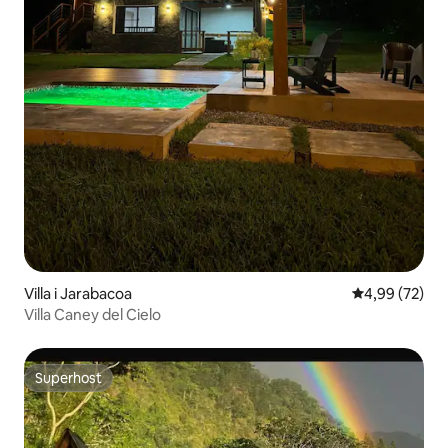
Villa i Jarabacoa
4,99 av 5 i g
4,99 (72)
Villa Caney del Cielo
Superhost
Superhost