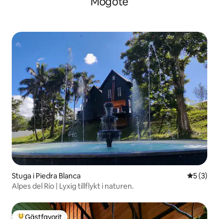
Mogote
Stuga i Piedra Blanca
5 av 5 i 
5 (3)
Alpes del Río | Lyxig tillflykt i naturen.
Gästfavorit