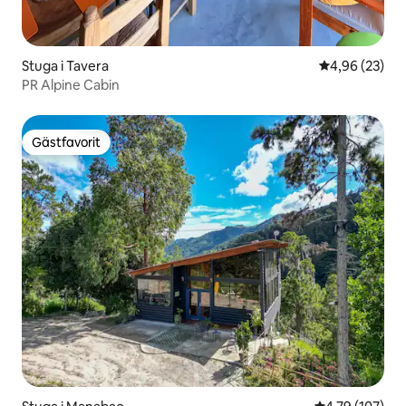
Stuga i Tavera
4,96 av 5 i g
4,96 (23)
PR Alpine Cabin
Gästfavorit
Gästfavorit