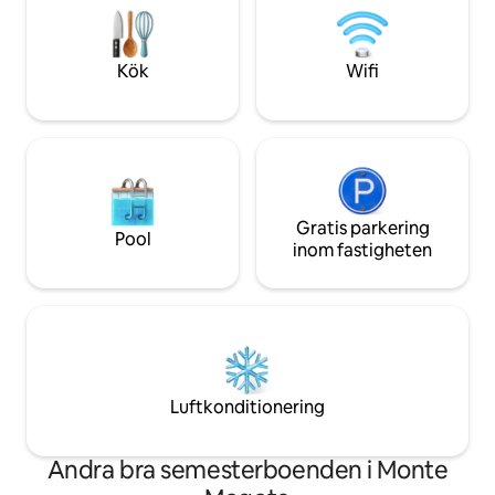
årsdagar. Även bergen i Taton är bra för
modernt kök med d
vandring, 4-Wheeling,
för en perfekt vist
övervakningskameror, garageparkering.
Kök
Wifi
WiFi överallt.
Gratis parkering
Pool
inom fastigheten
Luftkonditionering
Andra bra semesterboenden i Monte