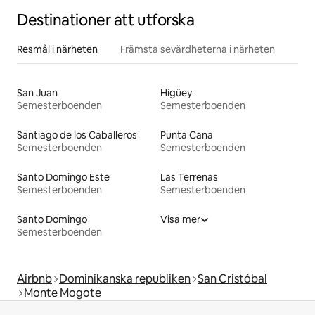
Destinationer att utforska
Resmål i närheten
Främsta sevärdheterna i närheten
San Juan
Higüey
Semesterboenden
Semesterboenden
Santiago de los Caballeros
Punta Cana
Semesterboenden
Semesterboenden
Santo Domingo Este
Las Terrenas
Semesterboenden
Semesterboenden
Santo Domingo
Visa mer
Semesterboenden
Airbnb
Dominikanska republiken
San Cristóbal
Monte Mogote