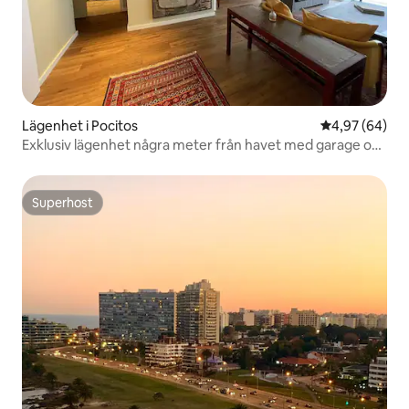
Lägenhet i Pocitos
4,97 av 5 i g
4,97 (64)
Exklusiv lägenhet några meter från havet med garage och
värme
Superhost
Superhost