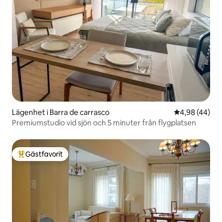
Lägenhet i Barra de carrasco
4,98 av 5 i g
4,98 (44)
Premiumstudio vid sjön och 5 minuter från flygplatsen
Gästfavorit
Populär gästfavorit