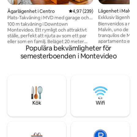
Lägenhet i Malvín
Ägarlägenhet i Centro
4,97 av 5 i genomsnittligt bety
4,97 (239)
Exklusiv lägenhet v
Plats-Takvåning i MVD med garage och
gratis*transfer
Bienvenidos a mi 
100 m takvåning i Downtown
Malvín, uno de los 
Montevideo. Ett rymligt och attraktivt
tranquilos de Mont
ställe, perfekt att njuta av som ett par
apartamento está 
eller som en familj. Beläget 20 meter
Populära bekvämligheter för
vista increíble sob
från Avenida 18 de Julio och
disfrutar caminat
"gångavstånd" från många
semesterboenden i Montevideo
aire fresco de la 
turistattraktioner (t.ex. Ciudad Vieja,
residencial con e
Plaza Independencia, Mercado del
todos los puntos 
Puerto, Rambla, Palacio Legislativo) och
todo lo que neces
omgiven av tjänster som: kaféer,
supermercado, far
restauranger, snabbköp, butiker och
restaurantes y plaz
mycket mer. Här finns en stor terrass
perfecto para parej
med grill och ett garage för att parkera
negocios.
ett fordon (maximal höjd 2,13 meter)
Kök
Wifi