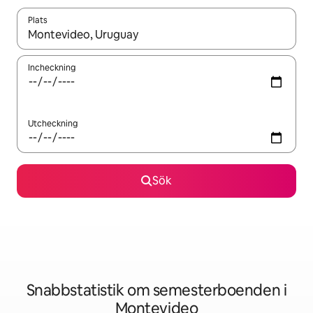
Plats
När resultaten är tillgängliga kan du navigera med upp- och ned
Incheckning
Utcheckning
Sök
Snabbstatistik om semesterboenden i
Montevideo