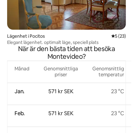
Lägenhet i Pocitos
5 av 5 i g
5 (23)
Elegant lägenhet. optimalt läge, speciell plats
När är den bästa tiden att besöka
Montevideo?
Månad
Genomsnittliga
Genomsnittlig
priser
temperatur
Jan.
571 kr SEK
23 °C
Feb.
571 kr SEK
23 °C