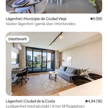
Lägenhet i Municipio de Ciudad Vieja
5 av 5 i g
5 (59)
Vacker lägenhet i gamla stan i Montevideo
Gästfavorit
Gästfavorit
Lägenhet i Ciudad de la Costa
4,94 av 5 i g
4,94 (16)
Lyxlägenhet med sjöutsikt | 4 min till flygplatsen