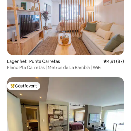
Lägenhet i Punta Carretas
4,91 av 5 i g
4,91 (87)
Pleno Pta Carretas | Metros de La Rambla | WiFi
Gästfavorit
Populär gästfavorit