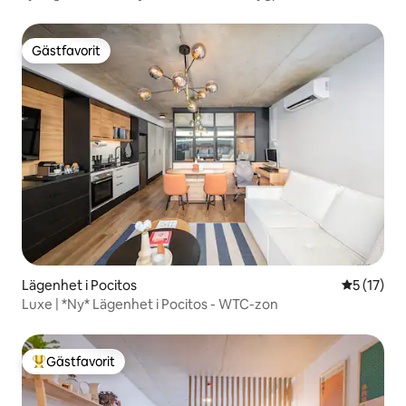
Gästfavorit
Gästfavorit
Lägenhet i Pocitos
5 av 5 i g
5 (17)
Luxe | *Ny* Lägenhet i Pocitos - WTC-zon
Gästfavorit
Populär gästfavorit