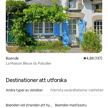
Boende
4,88 av 5 i ge
4,88 (137)
La Maison Bleue du Paludier
Destinationer att utforska
Andra typer av vistelser
Främsta sevärdheterna i närheten
Boenden vid stranden att hyra
Boenden med bastu