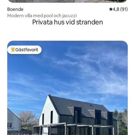
Boende
4,8 av 5 i g
4,8 (91)
Modern villa med pool och jacuzzi
Privata hus vid stranden
Gästfavorit
Populär gästfavorit