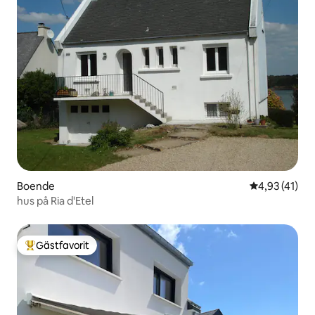
Boende
4,93 av 5 i g
4,93 (41)
hus på Ria d'Etel
Gästfavorit
Populär gästfavorit