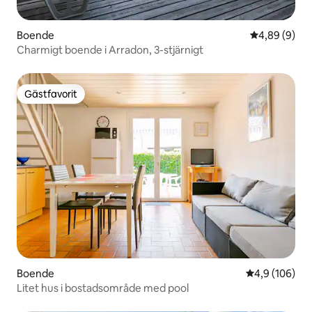
Boende
4,89 av 5 i 
4,89 (9)
Charmigt boende i Arradon, 3-stjärnigt
Gästfavorit
Gästfavorit
Boende
4,9 av 5 i ge
4,9 (106)
Litet hus i bostadsområde med pool