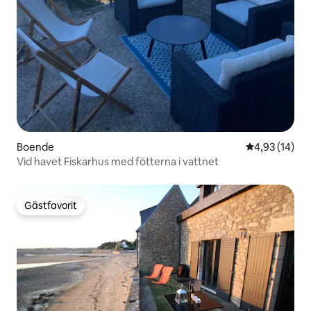
Boende
4,93 av 5 i g
4,93 (14)
Vid havet Fiskarhus med fötterna i vattnet
Gästfavorit
Gästfavorit