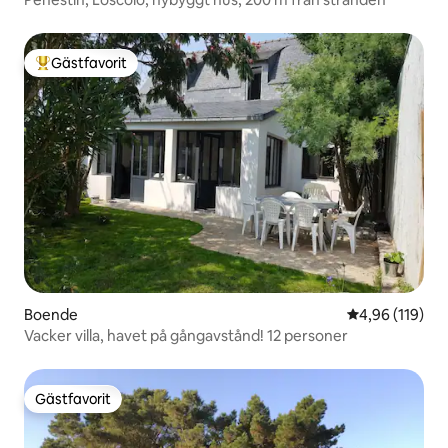
Gästfavorit
Populär gästfavorit
Boende
4,96 av 5 i ge
4,96 (119)
Vacker villa, havet på gångavstånd! 12 personer
Gästfavorit
Gästfavorit