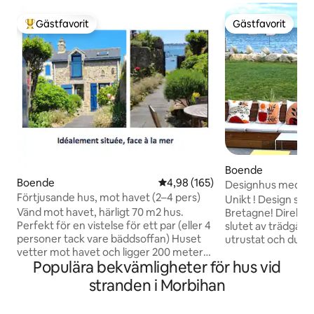
Gästfavorit
Gästfavorit
Populär gästfavorit
Gästfavorit
Boende
Boende
4,98 av 5 i genomsnittligt bety
4,98 (165)
Designhus med direk
Förtjusande hus, mot havet (2–4 pers)
stranden
Unikt ! Design str
Vänd mot havet, härligt 70 m2 hus.
Bretagne! Direkt til
Perfekt för en vistelse för ett par (eller 4
slutet av trädgårde
personer tack vare bäddsoffan) Huset
utrustat och du är
vetter mot havet och ligger 200 meter
lokalerna, Direkt u
Populära bekvämligheter för hus vid
från affärer, så det är perfekt beläget.
havet från varda
Njut av trädgården eller upptäck
terrassen, takterr
stranden i Morbihan
charmen i Morbihanbukten, dess
sovrummen på öve
stränder, kustleden och städerna
handdukar och stä