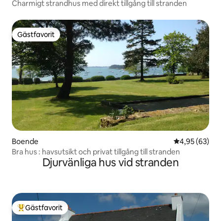
Charmigt strandhus med direkt tillgång till stranden
Gästfavorit
Gästfavorit
Boende
4,95 av 5 i g
4,95 (63)
Bra hus : havsutsikt och privat tillgång till stranden
Djurvänliga hus vid stranden
Gästfavorit
Populär gästfavorit