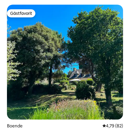
Gästfavorit
Gästfavorit
Boende
4,79 av 5 i g
4,79 (82)