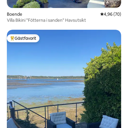
Boende
4,96 av 5 i g
4,96 (70)
Villa Bikini "Fötterna i sanden" Havsutsikt
Gästfavorit
Populär gästfavorit