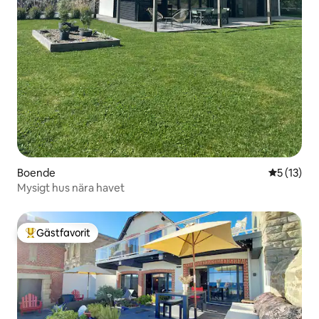
Boende
5 av 5 i g
5 (13)
Mysigt hus nära havet
Gästfavorit
Populär gästfavorit