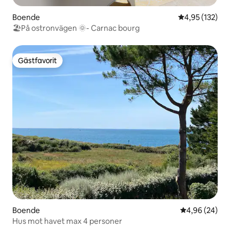
Boende
4,95 av 5 i ge
4,95 (132)
🏖På ostronvägen 🌞- Carnac bourg
Gästfavorit
Gästfavorit
Boende
4,96 av 5 i g
4,96 (24)
Hus mot havet max 4 personer