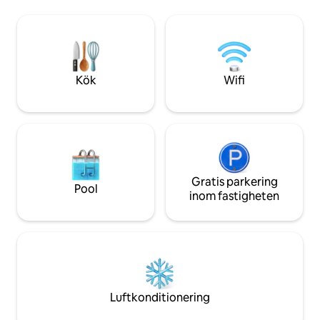
Vannes, Auray, Carnac, La Trinité med
tvättmaskin och t
mera. Och om vädret är kyligt kan du
aktiviteter i närh
använda den vedeldade spisen. Jag
cykling, havskajakp
kommer med glädje att välkomna dig,
trädklättring, kultu
visa dig runt och dela några bra lokala
adresser.
Kök
Wifi
Gratis parkering
Pool
inom fastigheten
Luftkonditionering