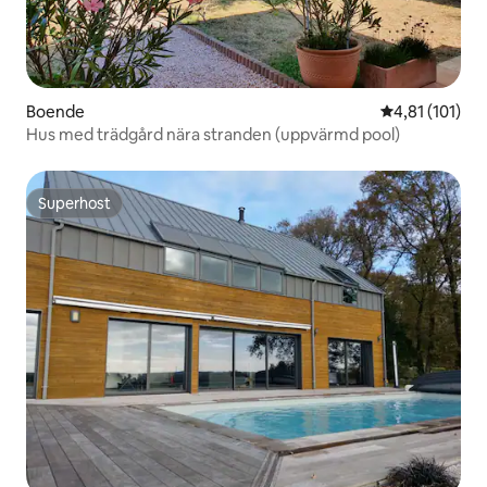
Boende
4,81 av 5 i g
4,81 (101)
Hus med trädgård nära stranden (uppvärmd pool)
Superhost
Superhost