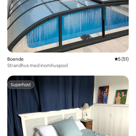
Boende
5 av 5 i g
5 (51)
Strandhus med inomhuspool
Superhost
Superhost