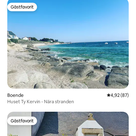
Gästfavorit
Gästfavorit
Boende
4,92 av 5 i g
4,92 (87)
Huset Ty Kervin - Nära stranden
Gästfavorit
Gästfavorit