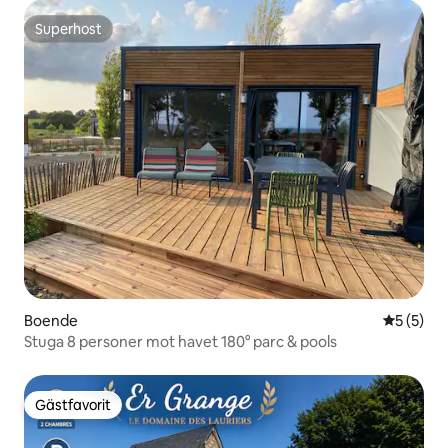
Superhost
Superhost
Boende
5 av 5 i 
5 (5)
Stuga 8 personer mot havet 180° parc & pools
Gästfavorit
Gästfavorit