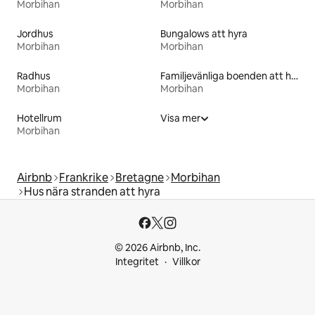
Morbihan
Morbihan
Jordhus
Bungalows att hyra
Morbihan
Morbihan
Radhus
Familjevänliga boenden att hyra
Morbihan
Morbihan
Hotellrum
Visa mer
Morbihan
Airbnb
Frankrike
Bretagne
Morbihan
Hus nära stranden att hyra
© 2026 Airbnb, Inc.
Integritet
Villkor