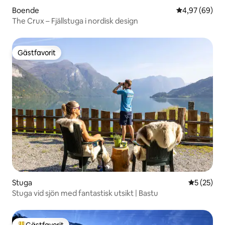
Boende
4,97 av 5 i g
4,97 (69)
The Crux – Fjällstuga i nordisk design
Gästfavorit
Gästfavorit
Stuga
5 av 5 i g
5 (25)
Stuga vid sjön med fantastisk utsikt | Bastu
Gästfavorit