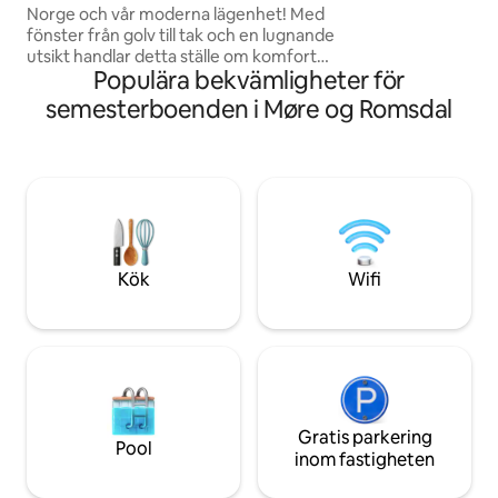
Norge och vår moderna lägenhet! Med
ett modernt kök, 
fönster från golv till tak och en lugnande
tvättmaskin och t
utsikt handlar detta ställe om komfort
höghastighetsinter
Populära bekvämligheter för
och avkoppling! En 4 minuters
eldgrop.
promenad till havet för ett snabbt dopp
semesterboenden i Møre og Romsdal
eller för att fiska din egen middag.
Beläget mellan städerna Molde och
Kritiansund, är det 20 minuters bilväg till
Kristiansund, 50 minuter till Molde
AirPort. 3 minuters bilväg till den lokala
stormarknaden, och 40 minuters bilväg
till den fantastiska Atlantic Road. Koppla
av i denna bekväma lägenhet med
Kök
Wifi
utsikt!
Gratis parkering
Pool
inom fastigheten