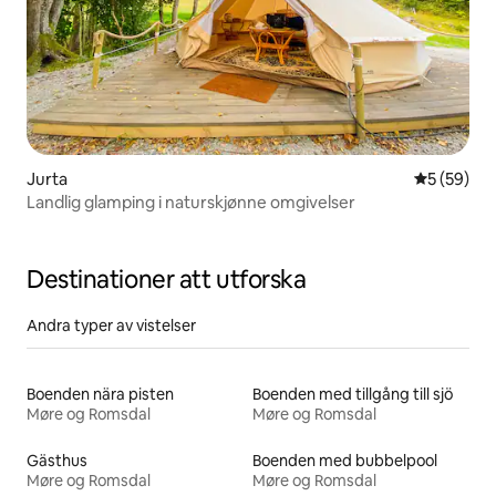
Jurta
5 av 5 i g
5 (59)
Landlig glamping i naturskjønne omgivelser
Destinationer att utforska
Andra typer av vistelser
Boenden nära pisten
Boenden med tillgång till sjö
Møre og Romsdal
Møre og Romsdal
Gästhus
Boenden med bubbelpool
Møre og Romsdal
Møre og Romsdal