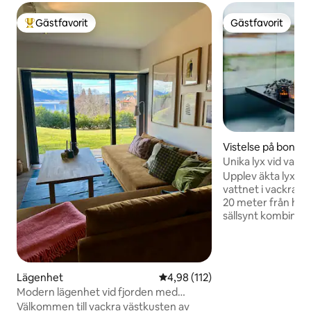
Gästfavorit
Gästfavorit
Populär gästfavorit
Gästfavorit
Vistelse på bondg
Unika lyx vid vattn
Upplev äkta lyx vid
vattnet i vackra S
20 meter från hav
sällsynt kombinati
och spektakulär natur. 
totalrenoverades 
sovrum, två mode
uteplatser med p
Lägenhet
4,98 av 5 i genomsnittligt bet
4,98 (112)
havet. Här kan du 
Modern lägenhet vid fjorden med
från nästan alla r
trädgård och parkering
Välkommen till vackra västkusten av
badkaret. Sjøbua är fullt utrustat med