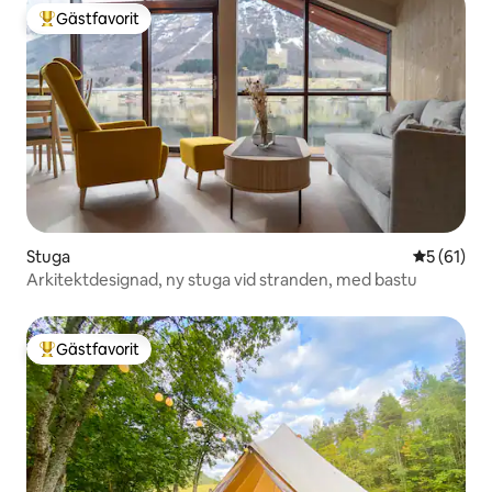
Gästfavorit
Populär gästfavorit
Stuga
5 av 5 i g
5 (61)
Arkitektdesignad, ny stuga vid stranden, med bastu
Gästfavorit
Populär gästfavorit