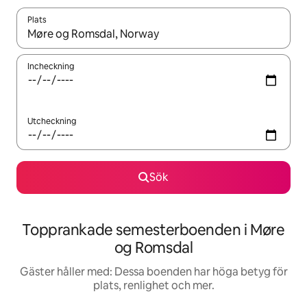
Plats
När resultaten är tillgängliga kan du navigera med upp- och ned
Incheckning
Utcheckning
Sök
Topprankade semesterboenden i Møre
og Romsdal
Gäster håller med: Dessa boenden har höga betyg för
plats, renlighet och mer.