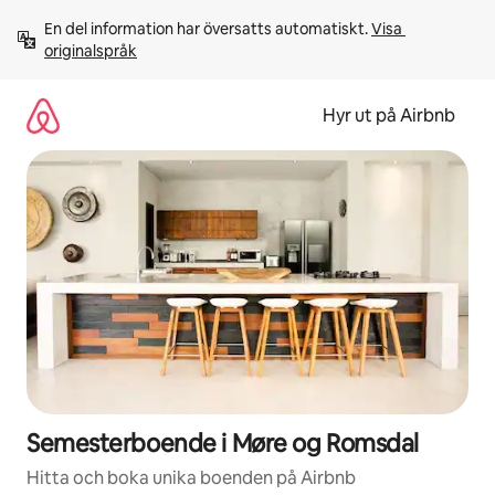
Hoppa
En del information har översatts automatiskt. 
Visa 
till
originalspråk
innehåll
Hyr ut på Airbnb
Semesterboende i Møre og Romsdal
Hitta och boka unika boenden på Airbnb