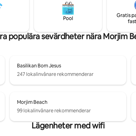
 — utformad för familjer,
högtalare ✅ Säkerhet dygnet runt ✅
ter och raffinerade vistelser. En
Städning utan kostnad ✅ Privat
at egendom som erbjuder Old
dykbassäng
Gratis p
Pool
n-gästfrihet, stora öppna ytor
fas
ldhet.
ra populära sevärdheter nära Morjim B
Basilikan Bom Jesus
247 lokalinvånare rekommenderar
Morjim Beach
99 lokalinvånare rekommenderar
Lägenheter med wifi