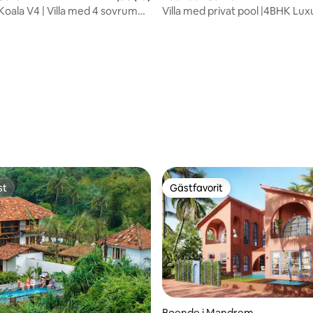
Koala V4 | Villa med 4 sovrum
Villa med privat pool |4BHK Lu
 över fältet, Siolim
Juliet Balcony
st
Gästfavorit
st
Gästfavorit
ligt betyg, 113 omdömen
Boende i Mandrem