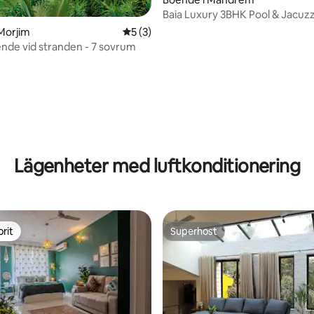
Baia Luxury 3BHK Pool & Jacuzzi 
Mandrem Goa
Morjim
5 av 5 i genomsnittligt betyg, 3 omdöm
5 (3)
ende vid stranden - 7 sovrum
Lägenheter med luftkonditionering
rit
Superhost
rit
Superhost