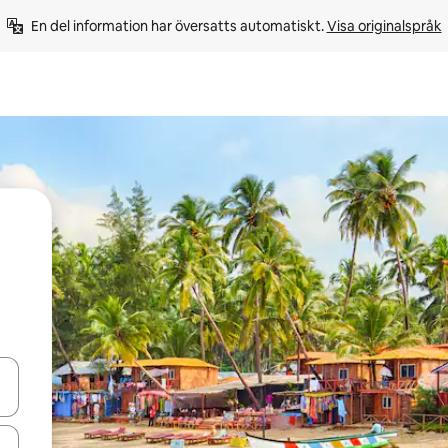
En del information har översatts automatiskt. 
Visa originalspråk
d upp- och nedåtpilarna eller utforska genom att trycka eller svepa.