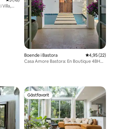
Villa,
en
Boende i Bastora
4,95 av 5 i genomsnit
4,95 (22)
Casa Amore Bastora: En Boutique 4BHK
Pool Villa
Gästfavorit
Gästfavorit