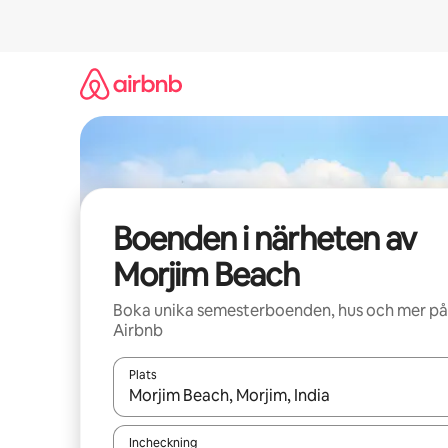
Hoppa
till
innehåll
Boenden i närheten av
Morjim Beach
Boka unika semesterboenden, hus och mer på
Airbnb
Plats
När resultaten är tillgängliga kan du navigera me
Incheckning