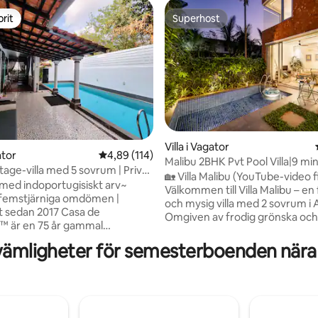
rit
Superhost
rit
Superhost
Villa i Vagator
ator
4,89 av 5 i genomsnittligt betyg, 114 omdöm
4,89 (114)
Malibu 2BHK Pvt Pool Villa|9 minu
ligt betyg, 119 omdömen
tage-villa med 5 sovrum | Privat
Vagator Beach
🏡 Villa Malibu (YouTube-video f
sagao
ed indoportugisiskt arv~
Välkommen till Villa Malibu – en f
 femstjärniga omdömen |
och mysig villa med 2 sovrum i 
dan 2017 Casa de
Omgiven av frodig grönska och
™ är en 75 år gammal
naturligt ljus har denna villa en
gisisk egendom i lugna
Grekland-inspirerad inredning 
vämligheter för semesterboenden nära
norra Goa. Villan är noggrant
luftigt boende. 🎖️✨ Höjdpunkter: ✅
rad och bevarar gammaldags
Beläget i Anjuna – Vagator 📍 1,5 km –
mmiga tropiska trädgårdar och
Anjuna Beach 📍 1,5 km – Vaga
mfort. Stunder från stränder
📍 1 km – Goya Club 📍 2 km – R
middagar, men ändå privat
Romeo Lane, Thalassa Titlie ✅ Marshall-