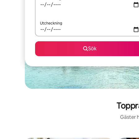
Utcheckning
Sök
Toppr
Gäster h