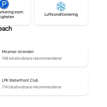
restauranger, vinbutiker och
stormarknader runt för att räcka till alla
dina semesterbehov.
arkering inom
Luftkonditionering
tigheten
each
Miramar-stranden
108 lokalinvånare rekommenderar
LPK Waterfront Club
174 lokalinvånare rekommenderar