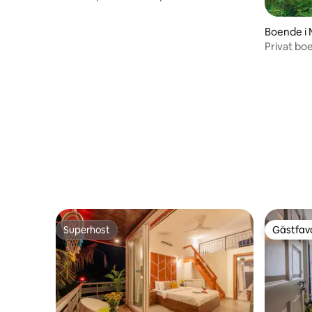
Personal I WIFI
Boende i 
Privat bo
Superhost
Gästfavo
Superhost
Gästfavo