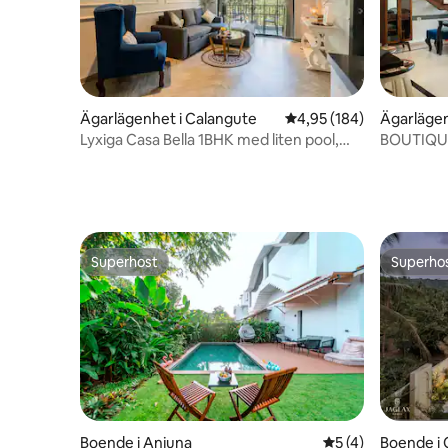
Ägarlägenhet i Calangute
4,95 av 5 i genomsnitt
4,95 (184)
Ägarlägen
Lyxiga Casa Bella 1BHK med liten pool,
BOUTIQU
Calangute
MED WIF
Superhost
Superho
Superhost
Superho
Boende i Anjuna
5 av 5 i genomsni
5 (4)
Boende i 