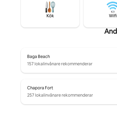
undangömd
1,5 km från Vagator Beach, en kort bilresa
intima fes
till Anjuna Beach, precis intill Assagao,
stor priv
och en enkel bilresa till Morjim, Ashwem,
Kök
Wifi
World Goa
Candolim och Baga!
och avski
And
Baga Beach
157 lokalinvånare rekommenderar
Chapora Fort
257 lokalinvånare rekommenderar