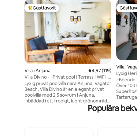
Gästfavorit
Gästfavo
Populär gästfavorit
Gästfavo
Villa i Vag
Villa i Anjuna
4,97 av 5 i genomsnitt
4,97 (119)
Lyxig Heri
Villa Divino - | Privat pool | Terrass | WiFi |
pool | As
~Boende m
Strand
Lyxig privat poolvilla nära Anjuna, Vagator
Över 100
Beach, Villa Divino är en elegant privat
Superhost se
poolvilla med 2,5 sovrum i Anjuna,
Tartaruga
inbäddad i ett frodigt, lugnt grönområde
indoportu
Populära bek
men bara några minuter från Goas
Assagao, 
hetaste kaféer, stränder och nattliv.
restaure
Denna ljusa villa ligger i ett exklusivt
charm, lu
inhägnat område med bevakning dygnet
modern ko
runt, en privat bassäng och en terrass
och fina 
med utsikt över kullarna i norra Goa, bara