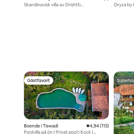
Skandinavisk villa av Drishtti
Oryza by 
Dreamscappee|Anjuna
och utsikt
Gästfavorit
Superho
Gästfavorit
Superho
Boende i Tiswadi
4,94 av 5 i genomsnitt
4,94 (113)
Poolvilla på ön I Privat pool I Kock I