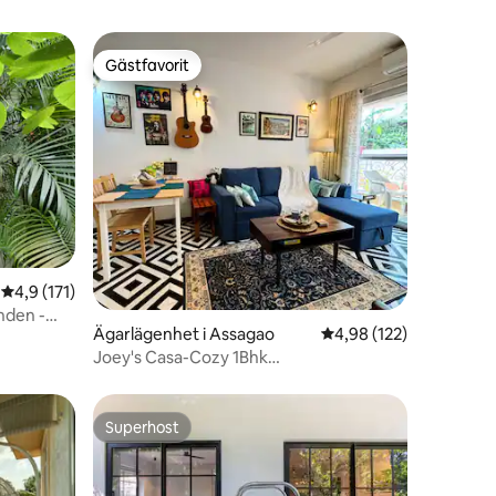
Gästfavorit
Gästfavorit
en
4,9 av 5 i genomsnittligt betyg, 171 omdömen
4,9 (171)
nden -
Ägarlägenhet i Assagao
4,98 av 5 i genomsnitt
4,98 (122)
Joey's Casa-Cozy 1Bhk
hem/Pool/Assagao/North Goa
Superhost
Superhost