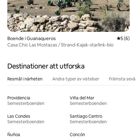
Boende i Guanaqueros
5 av 5 i 
5 (6)
Casa Chic Las Mostazas / Strand-Kajak-starlink-bio
Destinationer att utforska
Resmål i närheten
Andra typer av vistelser
Främsta sevär
Providencia
Viña del Mar
Semesterboenden
Semesterboenden
Las Condes
Santiago Centro
Semesterboenden
Semesterboenden
Ñuñoa
Concón