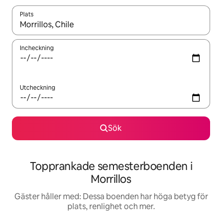
Plats
När resultaten är tillgängliga kan du navigera med upp- och ned
Incheckning
Utcheckning
Sök
Topprankade semesterboenden i
Morrillos
Gäster håller med: Dessa boenden har höga betyg för
plats, renlighet och mer.