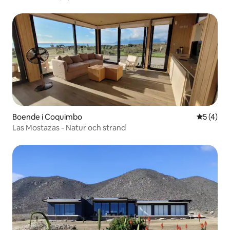
Boende i Coquimbo
5 av 5 i 
5 (4)
Las Mostazas - Natur och strand