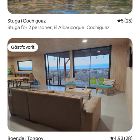
Stuga i Cochiguaz
5 av 5 i g
5 (25)
Stuga för 2 personer, El Albaricoque, Cochiguaz
Gästfavorit
Gästfavorit
Boende i Tongoy
4,93 av 5 i g
4,93 (28)