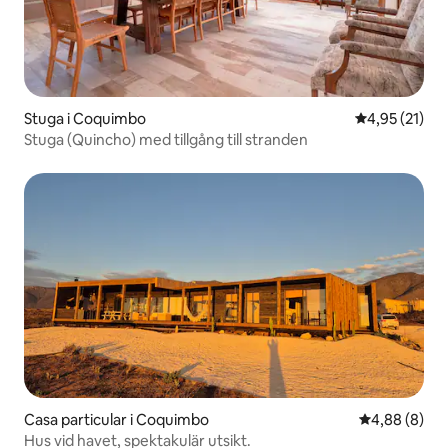
Stuga i Coquimbo
4,95 av 5 i g
4,95 (21)
Stuga (Quincho) med tillgång till stranden
Casa particular i Coquimbo
4,88 av 5 i 
4,88 (8)
Hus vid havet, spektakulär utsikt.