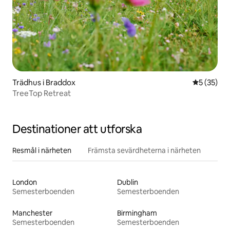
Trädhus i Braddox
5 av 5 i g
5 (35)
TreeTop Retreat
Destinationer att utforska
Resmål i närheten
Främsta sevärdheterna i närheten
London
Dublin
Semesterboenden
Semesterboenden
Manchester
Birmingham
Semesterboenden
Semesterboenden