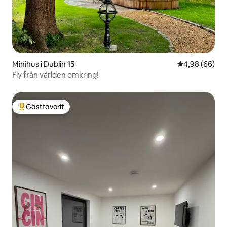
Minihus i Dublin 15
4,98 av 5 i g
4,98 (66)
Fly från världen omkring!
Gästfavorit
Populär gästfavorit