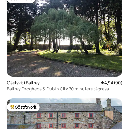
Gästfavorit
Gästsvit i Baltray
4,94 av 5 i g
4,94 (90)
Baltray Drogheda & Dublin City 30 minuters tågresa
Gästfavorit
Populär gästfavorit