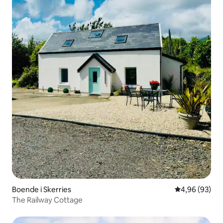
Boende i Skerries
4,96 av 5 i g
4,96 (93)
The Railway Cottage