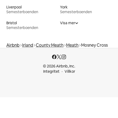
Liverpool
York
Semesterboenden
Semesterboenden
Bristol
Visa mer
Semesterboenden
Airbnb
Irland
County Meath
Meath
Mosney Cross
© 2026 Airbnb, Inc.
Integritet
Villkor