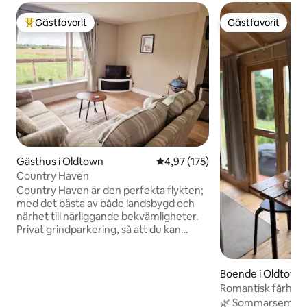
Gästfavorit
Gästfavorit
Populär gästfavorit
Gästfavorit
Gästhus i Oldtown
4,97 av 5 i genomsnittligt bet
4,97 (175)
Country Haven
Country Haven är den perfekta flykten;
med det bästa av både landsbygd och
närhet till närliggande bekvämligheter.
Privat grindparkering, så att du kan
komma och gå som det passar dig.
Pensionatet innehåller ett stort sovrum
med dubbelsäng, kontorsutrymme,
Boende i Oldtown
badrum och kök/vardagsrum i öppen
Romantisk fårhyr
planlösning på nedervåningen. Gratis
flygplats/grill
🌿 Sommarsemeste