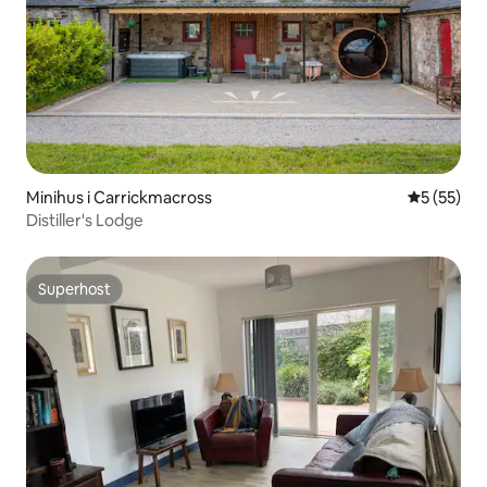
Minihus i Carrickmacross
5 av 5 i g
5 (55)
Distiller's Lodge
Superhost
Superhost