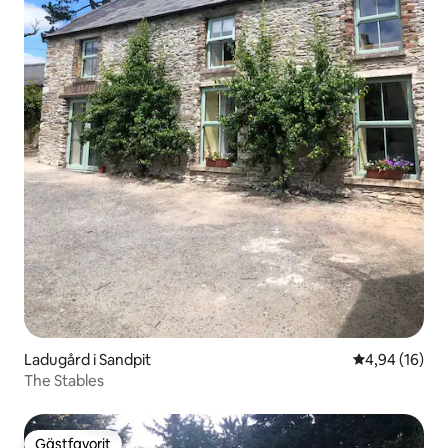
Ladugård i Sandpit
4,94 av 5 i g
4,94 (16)
The Stables
Gästfavorit