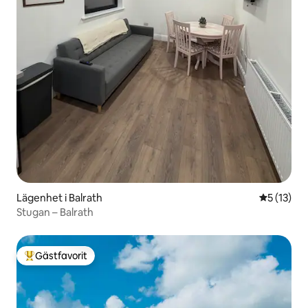
Lägenhet i Balrath
5 av 5 i g
5 (13)
Stugan – Balrath
Gästfavorit
Populär gästfavorit