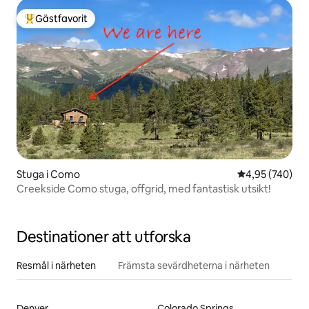
Gästfavorit
Populär gästfavorit
Stuga i Como
4,95 av 5 i ge
4,95 (740)
Creekside Como stuga, offgrid, med fantastisk utsikt!
Destinationer att utforska
Resmål i närheten
Främsta sevärdheterna i närheten
Denver
Colorado Springs