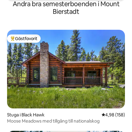
Andra bra semesterboenden i Mount
Bierstadt
Gästfavorit
Populär gästfavorit
Stuga i Black Hawk
4,98 av 5 i ge
4,98 (158)
Moose Meadows med tillgång till nationalskog