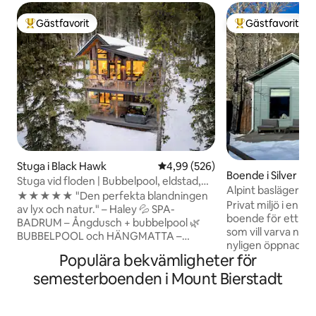
Gästfavorit
Gästfavorit
Populär gästfavorit
Populär gästfavor
Stuga i Black Hawk
4,99 av 5 i genomsnittligt bety
4,99 (526)
Boende i Silver Pl
Stuga vid floden | Bubbelpool, eldstad,
Alpint basläger | B
ångdusch
★★★★★ "Den perfekta blandningen
staden
Privat miljö i en li
av lyx och natur." – Haley 💦 SPA-
boende för ett par
BADRUM – Ångdusch + bubbelpool 🌿
som vill varva ner. Granne med den
BUBBELPOOL och HÄNGMATTA –
nyligen öppnade 
Blötlägg dig vid bäcken eller sväng i
Populära bekvämligheter för
Promenera till huv
träden 🔥 MYSIGA KVÄLLAR – Eldstad,
Plume Coffee, Prov
semesterboenden i Mount Bierstadt
grill, öppen spis och golvvärme ❄️ SVAL
vandringsleder. *Butikerna är vanligtvis
KOMFORT – Luftkonditionering för
öppna torsdag till söndag.
sommaren 🐾 DJUR- OCH
det mycket tyst i stan. Privat fin