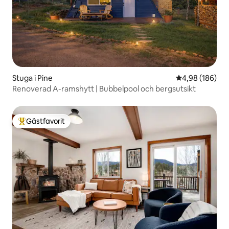
Stuga i Pine
4,98 av 5 i ge
4,98 (186)
Renoverad A-ramshytt | Bubbelpool och bergsutsikt
Gästfavorit
Populär gästfavorit