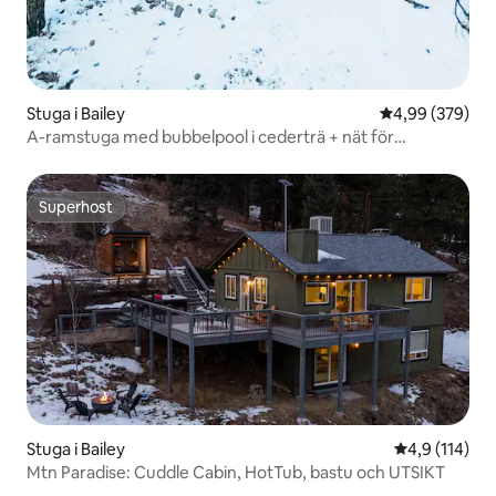
Stuga i Bailey
4,99 av 5 i ge
4,99 (379)
A-ramstuga med bubbelpool i cederträ + nät för
stjärnskådning
Superhost
Superhost
Stuga i Bailey
4,9 av 5 i ge
4,9 (114)
Mtn Paradise: Cuddle Cabin, HotTub, bastu och UTSIKT