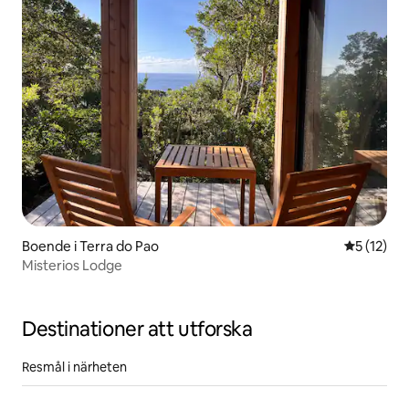
Boende i Terra do Pao
5 av 5 i g
5 (12)
Misterios Lodge
Destinationer att utforska
Resmål i närheten