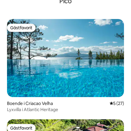
Pico
Gästfavorit
Gästfavorit
Boende i Criacao Velha
5 av 5 i g
5 (27)
Lyxvilla i Atlantic Heritage
Gästfavorit
Gästfavorit