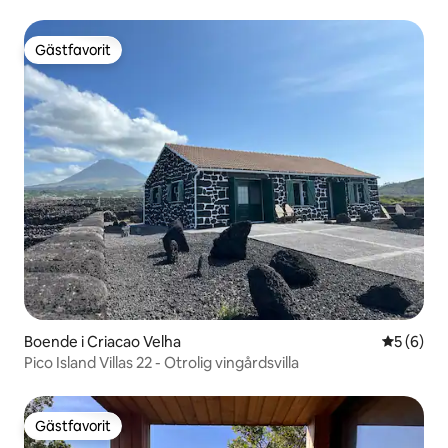
Gästfavorit
Gästfavorit
Boende i Criacao Velha
5 av 5 i 
5 (6)
Pico Island Villas 22 - Otrolig vingårdsvilla
Gästfavorit
Gästfavorit