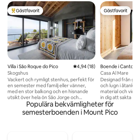
Gästfavorit
Gästfavorit
Populär gästfavorit
Gästfavorit
Villa i São Roque do Pico
4,94 av 5 i genomsnittligt be
4,94 (18)
Boende i Canto da
Skogshus
Casa Al Mare
Vackert och rymligt stenhus, perfekt för
Designad från gr
en semester med familj eller vänner,
och lugn i åtanke.
med en stor balkong och en hisnande
material och vidö
utsikt över hela ön São Jorge och
in dig att sakta ne
Populära bekvämligheter för
kanalen, samt, till vänster, de vackra
naturliga skönhet 
vikar och socknar i norra Pico kusten.
jacuzzin under stjä
semesterboenden i Mount Pico
Man ser och hör Atlantens vågor och
morgonarnas mjuka tys
fåglarna. Ha dina måltider i det öppna
om du är här för en
området i det fullt utrustade köket och
eller ett avslappn
matsal / vardagsrum med glas
anpassar sig detta 
skjutdörrar eller ute på balkongen tittar
tempo. Det är inti