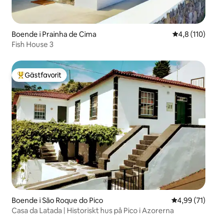
Boende i Prainha de Cima
4,8 av 5 i ge
4,8 (110)
Fish House 3
Gästfavorit
Populär gästfavorit
Boende i São Roque do Pico
4,99 av 5 i g
4,99 (71)
Casa da Latada | Historiskt hus på Pico i Azorerna