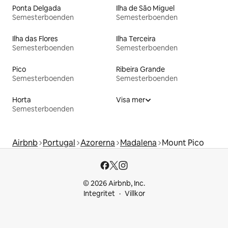
Ponta Delgada
Ilha de São Miguel
Semesterboenden
Semesterboenden
Ilha das Flores
Ilha Terceira
Semesterboenden
Semesterboenden
Pico
Ribeira Grande
Semesterboenden
Semesterboenden
Horta
Visa mer
Semesterboenden
Airbnb
Portugal
Azorerna
Madalena
Mount Pico
© 2026 Airbnb, Inc.
Integritet
Villkor