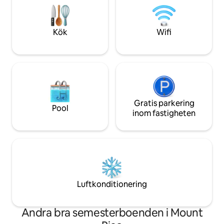
på solnedgången - du kommer aldrig att
tillräckligt långt b
glömma ögonblicket. Detta hus är en del
kännas som din ege
av en liten familjeägd resort, där det
Kök
Wifi
finns en restaurang som heter Magma,
en livsmedelsbutik, ett yogarum och en
uppvärmd pool. Kom och lev en dröm...
Gratis parkering
Pool
inom fastigheten
Luftkonditionering
Andra bra semesterboenden i Mount