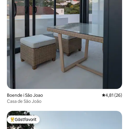
Boende i São Joao
4,81 av 5 i g
4,81 (26)
Casa de São João
Gästfavorit
Populär gästfavorit