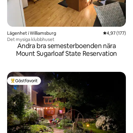
Lägenhet i Williamsburg
4,97 av 5 i ge
4,97 (177)
Det mysiga klubbhuset
Andra bra semesterboenden nära
Mount Sugarloaf State Reservation
Gästfavorit
Populär gästfavorit