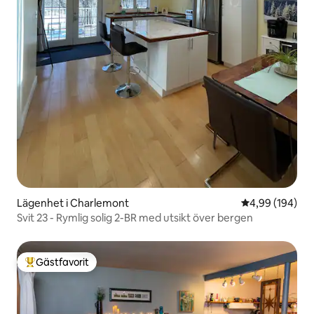
Lägenhet i Charlemont
4,99 av 5 i ge
4,99 (194)
Svit 23 - Rymlig solig 2-BR med utsikt över bergen
Gästfavorit
Populär gästfavorit