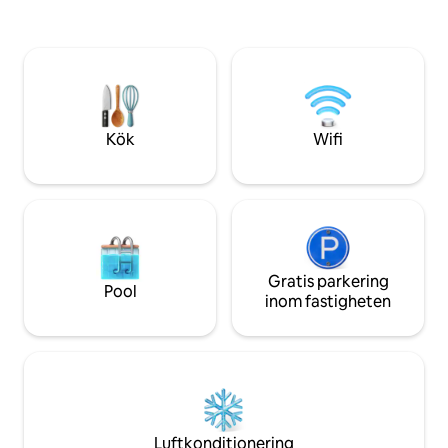
inomhus! Perfekt 
hemmabas för de underbara kulturella
utflykter, små fami
och utomhusaktiviteterna i området,
för att jobba på di
eller njut av naturen i lyx utan att
Upplev lugn under a
någonsin lämna hemmet. *Boka mitt i
unika gömställe. B
veckan för rabatterade priser
oförglömlig tillflyk
IG@midcenturyoctagon
Kök
Wifi
Gratis parkering
Pool
inom fastigheten
Luftkonditionering