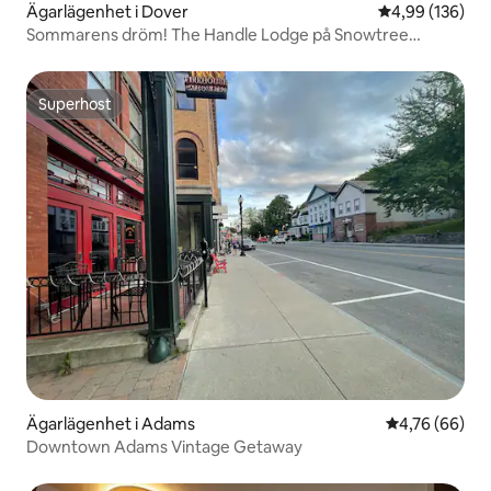
Ägarlägenhet i Dover
4,99 av 5 i ge
4,99 (136)
Sommarens dröm! The Handle Lodge på Snowtree
Condos
Superhost
Superhost
Ägarlägenhet i Adams
4,76 av 5 i g
4,76 (66)
Downtown Adams Vintage Getaway