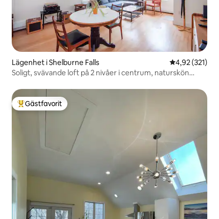
Lägenhet i Shelburne Falls
4,92 av 5 i ge
4,92 (321)
Soligt, svävande loft på 2 nivåer i centrum, naturskön
utsikt
Gästfavorit
Populär gästfavorit