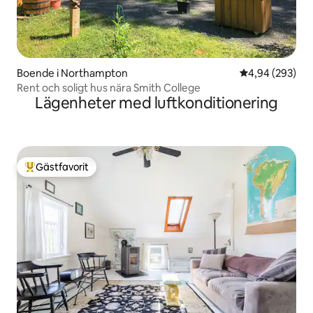
Boende i Northampton
4,94 av 5 i ge
4,94 (293)
Rent och soligt hus nära Smith College
Lägenheter med luftkonditionering
Gästfavorit
Populär gästfavorit