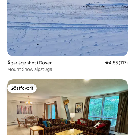
Ägarlägenhet i Dover
4,85 av 5 i ge
4,85 (117)
Mount Snow alpstuga
Gästfavorit
Gästfavorit