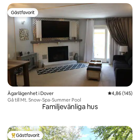
Gästfavorit
Gästfavorit
Ägarlägenhet i Dover
4,86 av 5 i ge
4,86 (145)
Gå till Mt. Snow-Spa-Summer Pool
Familjevänliga hus
Gästfavorit
Populär gästfavorit