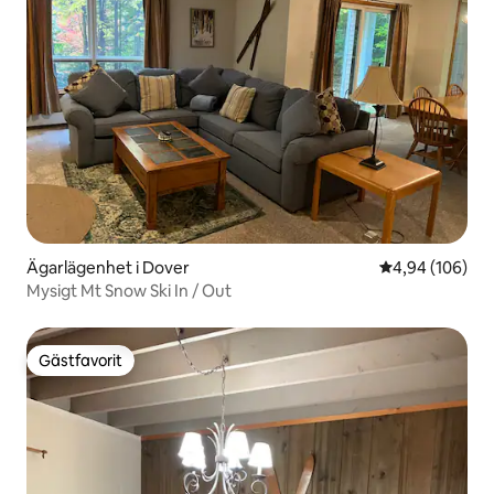
Ägarlägenhet i Dover
4,94 av 5 i ge
4,94 (106)
Mysigt Mt Snow Ski In / Out
Gästfavorit
Gästfavorit