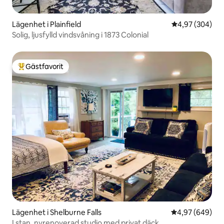
Lägenhet i Plainfield
4,97 av 5 i ge
4,97 (304)
Solig, ljusfylld vindsvåning i 1873 Colonial
Gästfavorit
Populär gästfavorit
Lägenhet i Shelburne Falls
4,97 av 5 i ge
4,97 (649)
I stan, nyrenoverad studio med privat däck