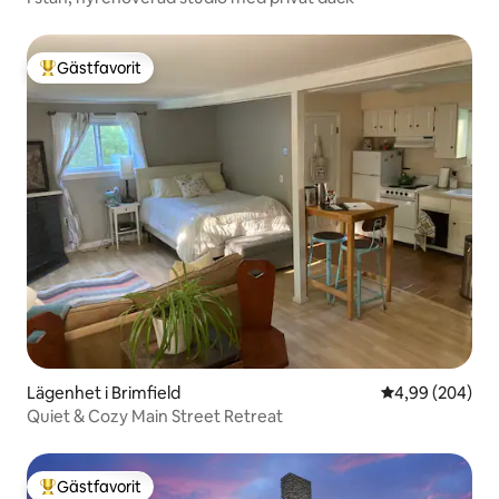
Gästfavorit
Populär gästfavorit
Lägenhet i Brimfield
4,99 av 5 i ge
4,99 (204)
Quiet & Cozy Main Street Retreat
Gästfavorit
Populär gästfavorit