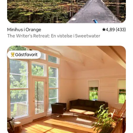
Minihus i Orange
4,89 av 5 i ge
4,89 (433)
The Writer's Retreat: En vistelse i Sweetwater
Gästfavorit
Populär gästfavorit