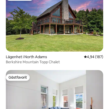
Lägenhet i North Adams
4,94 av 5 i ge
4,94 (187)
Berkshire Mountain Topp Chalet
Gästfavorit
Gästfavorit