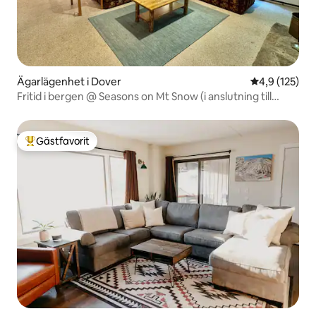
Ägarlägenhet i Dover
4,9 av 5 i ge
4,9 (125)
Fritid i bergen @ Seasons on Mt Snow (i anslutning till
pisten)
Gästfavorit
Populär gästfavorit