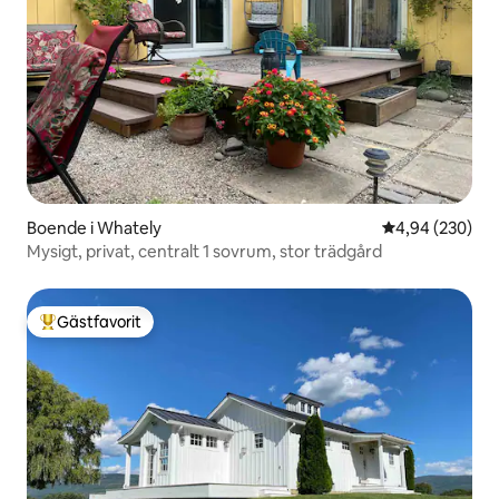
Boende i Whately
4,94 av 5 i ge
4,94 (230)
Mysigt, privat, centralt 1 sovrum, stor trädgård
Gästfavorit
Populär gästfavorit