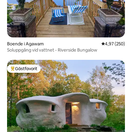
Boende i Agawam
4,97 av 5 i ge
4,97 (250)
Soluppgång vid vattnet - Riverside Bungalow
Gästfavorit
Populär gästfavorit