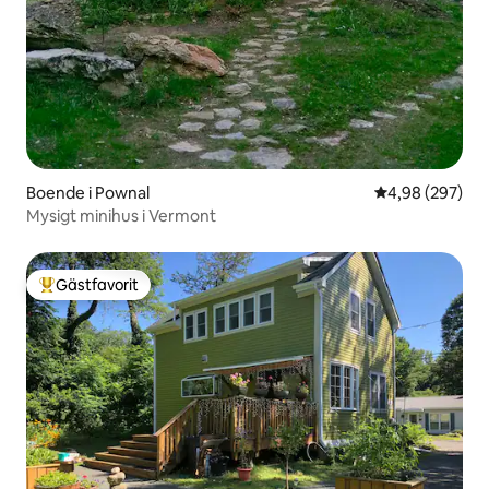
Boende i Pownal
4,98 av 5 i ge
4,98 (297)
Mysigt minihus i Vermont
Gästfavorit
Populär gästfavorit