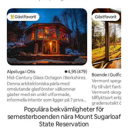
Gästfavorit
Gästfavorit
Populär gästfavorit
Gästfavorit
Alpstuga i Otis
4,95 av 5 i genomsnittligt bet
4,95 (479)
Boende i Guilford
Mid-Century Glass Octagon i Berkshires
Vermont spegelh
Denna arkitektoniska pärla med
Fly till vårt fantas
omslutande glasfönster välkomnar
Vermont-skogen.
gäster med sin unikt utformade,
tillflyktsort erbju
informella interiör som ligger på 7 privata
gradersutsikt över
skogsmark tunnland. Mys upp runt den
Populära bekvämligheter för
vackra vattenvägar
vedeldade spisen med fönster från golv
bubbelpoolen, vär
semesterboenden nära Mount Sugarloaf
till tak som bakgrund, eller sitta på det
eldstaden eller få 
expansiva däcket runt eldstaden och
State Reservation
Fönster från golv ti
titta på stjärnorna. Använd som