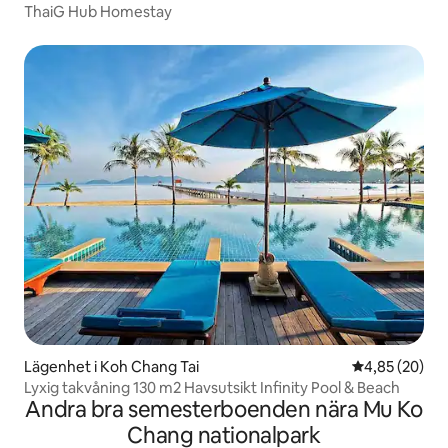
ThaiG Hub Homestay
Lägenhet i Koh Chang Tai
4,85 av 5 i g
4,85 (20)
Lyxig takvåning 130 m2 Havsutsikt Infinity Pool & Beach
Andra bra semesterboenden nära Mu Ko
Chang nationalpark