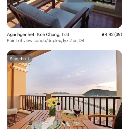
Ägarlägenhet i Koh Chang, Trat
4,92 av 5 i g
4,92 (39)
Point of view condo/duplex, lyx 2 br, D4
Superhost
Superhost