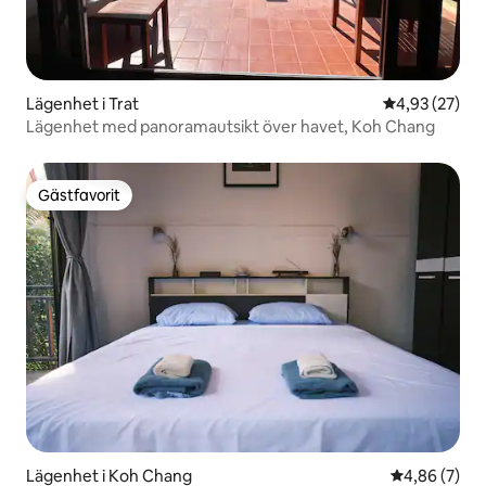
Lägenhet i Trat
4,93 av 5 i g
4,93 (27)
Lägenhet med panoramautsikt över havet, Koh Chang
Gästfavorit
Gästfavorit
Lägenhet i Koh Chang
4,86 av 5 i 
4,86 (7)