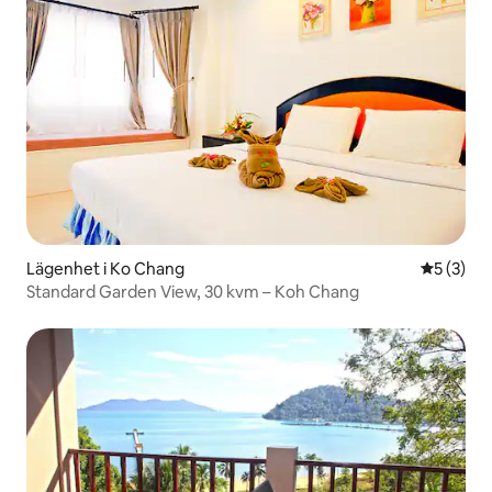
Lägenhet i Ko Chang
5 av 5 i 
5 (3)
Standard Garden View, 30 kvm – Koh Chang