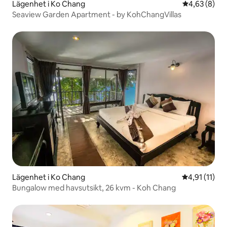
Lägenhet i Ko Chang
4,63 av 5 i 
4,63 (8)
Seaview Garden Apartment - by KohChangVillas
Lägenhet i Ko Chang
4,91 av 5 i 
4,91 (11)
Bungalow med havsutsikt, 26 kvm - Koh Chang