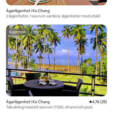
Ägarlägenhet i Ko Chang
2 lägenheter, 1 sovrum vardera, lägenheter med utsikt
Superhost
Superhost
Ägarlägenhet i Ko Chang
4,76 av 5 i g
4,76 (29)
Takvåning med ett sovrum (1134), strand och pool.