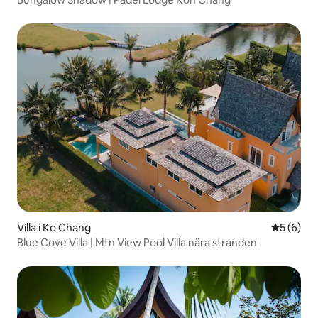
Villa i Ko Chang
5 av 5 i 
5 (6)
Blue Cove Villa | Mtn View Pool Villa nära stranden