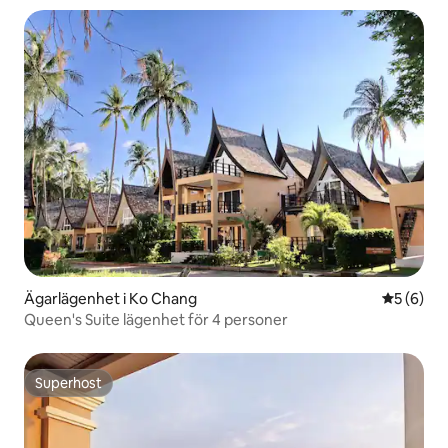
Ägarlägenhet i Ko Chang
5 av 5 i 
5 (6)
Queen's Suite lägenhet för 4 personer
Superhost
Superhost