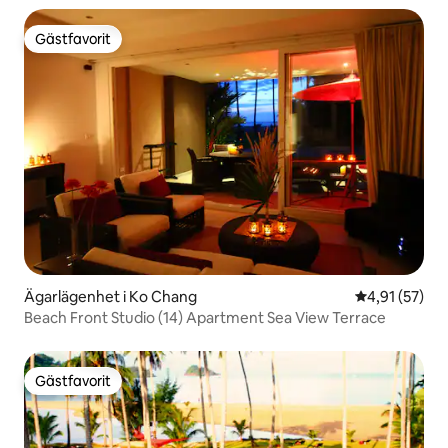
Gästfavorit
Gästfavorit
Ägarlägenhet i Ko Chang
4,91 av 5 i g
4,91 (57)
Beach Front Studio (14) Apartment Sea View Terrace
Gästfavorit
Gästfavorit