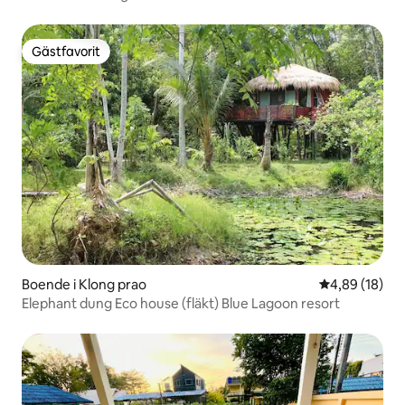
Gästfavorit
Gästfavorit
Boende i Klong prao
4,89 av 5 i g
4,89 (18)
Elephant dung Eco house (fläkt) Blue Lagoon resort