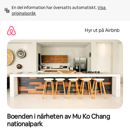
Hoppa
En del information har översatts automatiskt. 
Visa 
till
originalspråk
innehåll
Hyr ut på Airbnb
Boenden i närheten av Mu Ko Chang
nationalpark