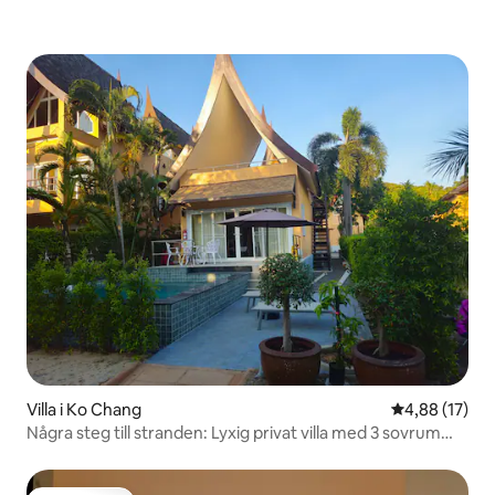
Villa i Ko Chang
4,88 av 5 i g
4,88 (17)
Några steg till stranden: Lyxig privat villa med 3 sovrum
och pool