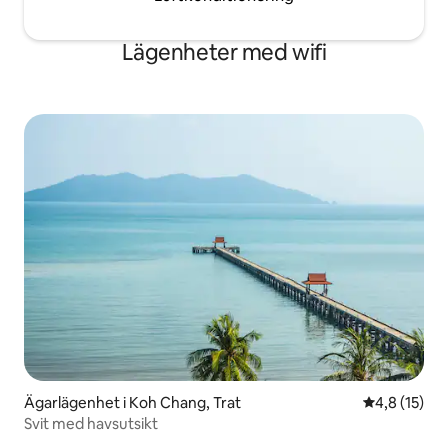
Lägenheter med wifi
Ägarlägenhet i Koh Chang, Trat
4,8 av 5 i g
4,8 (15)
Svit med havsutsikt