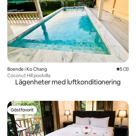
Boende i Ko Chang
5 av 5 i 
5 (3)
Coconut Hill poolvilla
Lägenheter med luftkonditionering
Gästfavorit
Gästfavorit