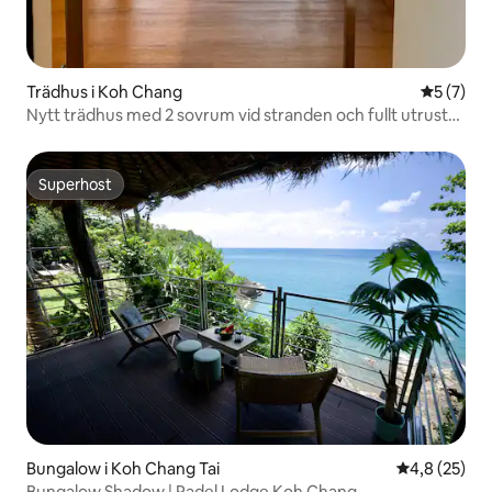
Trädhus i Koh Chang
5 av 5 i 
5 (7)
Nytt trädhus med 2 sovrum vid stranden och fullt utrustat
kök
Superhost
Superhost
Bungalow i Koh Chang Tai
4,8 av 5 i g
4,8 (25)
Bungalow Shadow | Padel Lodge Koh Chang