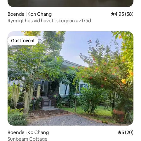
Boende i Koh Chang
4,95 av 5 i g
4,95 (58)
Rymligt hus vid havet i skuggan av träd
Gästfavorit
Gästfavorit
Boende i Ko Chang
5 av 5 i g
5 (20)
Sunbeam Cottage