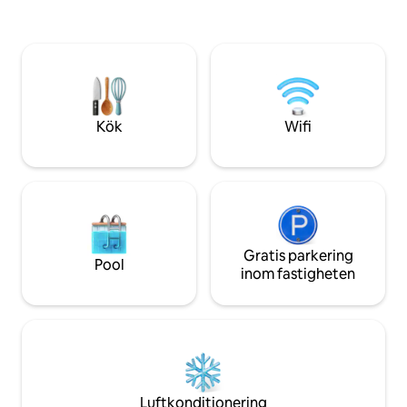
(och Trat-provinsen) hade noll fall av
är till största del
coronavirus.
med bevarad regns
30 meter från en 2
strand. Kort sagt 
säkert boende båd
Välkomna
Kök
Wifi
Gratis parkering
Pool
inom fastigheten
Luftkonditionering