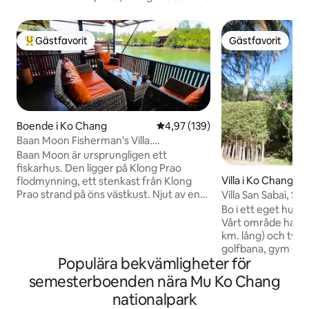
Gästfavorit
Gästfavorit
Populär gästfavorit
Gästfavorit
Boende i Ko Chang
4,97 av 5 i genomsnittligt bet
4,97 (139)
Baan Moon Fisherman's Villa.
Vattenkant, 2 sovrum.
Baan Moon är ursprungligen ett
fiskarhus. Den ligger på Klong Prao
Villa i Ko Chang
flodmynning, ett stenkast från Klong
Prao strand på öns västkust. Njut av en
Villa San Sabai, Si
mer autentisk vistelse på Koh Chang i
Chang
Bo i ett eget hus 
ett område som de flesta besökare inte
Vårt område har eg
får se och uppleva. Det är en lugn plats
km. lång) och två 
borta från folkmassorna och är perfekt
golfbana, gym och 
för alla som oroar sig för social
Populära bekvämligheter för
tre dubbelrum och
distansering under semestern. Det finns
kök/loungerum. Tre
semesterboenden nära Mu Ko Chang
inga folkmassor eller stora grupper av
alla rum. Ett hus fö
nationalpark
människor i detta område. Koh Chang
familjeboende. Ko