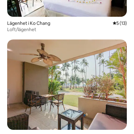
Lägenhet i Ko Chang
5 av 5 i g
5 (13)
Loft/lägenhet