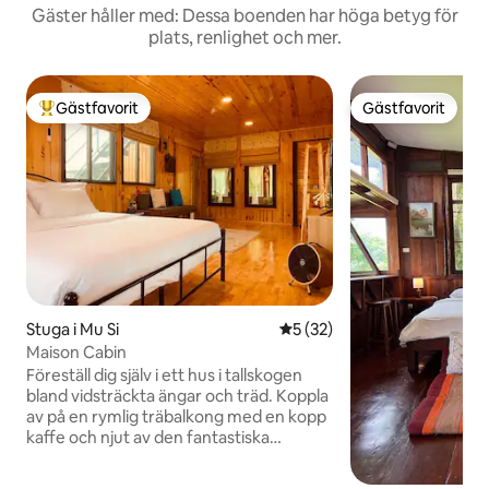
Gäster håller med: Dessa boenden har höga betyg för
plats, renlighet och mer.
Gästfavorit
Gästfavorit
Populär gästfavorit
Gästfavorit
Stuga i Mu Si
5 av 5 i genomsnittligt be
5 (32)
Maison Cabin
Föreställ dig själv i ett hus i tallskogen
bland vidsträckta ängar och träd. Koppla
av på en rymlig träbalkong med en kopp
kaffe och njut av den fantastiska
utsikten över Khao Yai. Inne fyller
tallskogsaromen och solljuset det