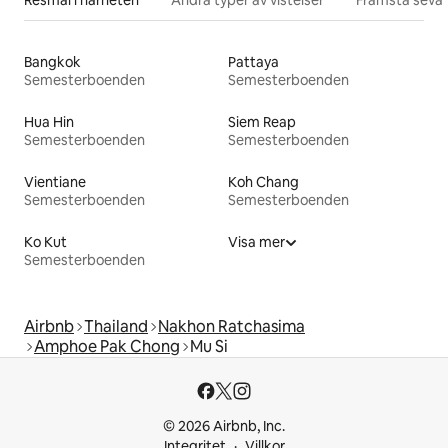
Resmål i närheten
Andra typer av vistelser
Främsta sevär
Bangkok
Pattaya
Semesterboenden
Semesterboenden
Hua Hin
Siem Reap
Semesterboenden
Semesterboenden
Vientiane
Koh Chang
Semesterboenden
Semesterboenden
Ko Kut
Visa mer
Semesterboenden
Airbnb
Thailand
Nakhon Ratchasima
Amphoe Pak Chong
Mu Si
© 2026 Airbnb, Inc.
Integritet
Villkor