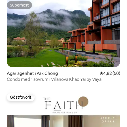
Superhost
Superhost
Ägarlägenhet i Pak Chong
4,82 av 5 i g
4,82 (50)
Condo med 1 sovrum i Villanova Khao Yai by Vaya
Gästfavorit
Gästfavorit