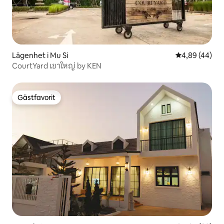
Lägenhet i Mu Si
4,89 av 5 i g
4,89 (44)
CourtYard เขาใหญ่ by KEN
Gästfavorit
Gästfavorit