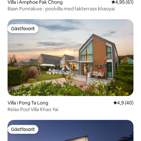
Villa i Amphoe Pak Chong
4,95 av 5 i g
4,95 (61)
Baan Punnaluxe : poolvilla med takterrass khaoyai
Gästfavorit
Gästfavorit
Villa i Pong Ta Long
4,9 av 5 i g
4,9 (40)
Relax Pool Villa Khao Yai
Gästfavorit
Gästfavorit