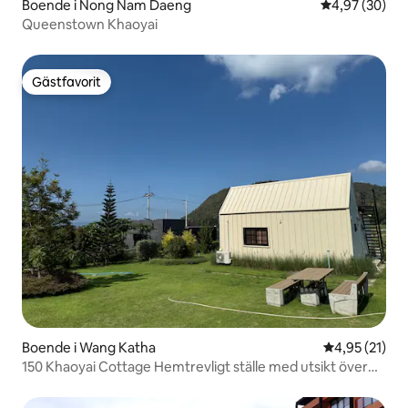
Boende i Nong Nam Daeng
4,97 av 5 i g
4,97 (30)
Queenstown Khaoyai
Gästfavorit
Gästfavorit
Boende i Wang Katha
4,95 av 5 i g
4,95 (21)
150 Khaoyai Cottage Hemtrevligt ställe med utsikt över
bergen