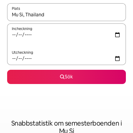
Plats
När resultaten är tillgängliga kan du navigera med upp- och ned
Incheckning
Utcheckning
Sök
Snabbstatistik om semesterboenden i
Mu Si