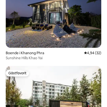
Boende i Khanong Phra
4,94 av 5 i g
4,94 (32)
Sunshine Hills Khao Yai
Gästfavorit
Gästfavorit