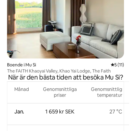
Boende i Mu Si
5 av 5 i 
5 (11)
The FAITH Khaoyai Valley, Khao Yai Lodge, The Faith
När är den bästa tiden att besöka Mu Si?
Månad
Genomsnittliga
Genomsnittlig
priser
temperatur
Jan.
1 659 kr SEK
27 °C