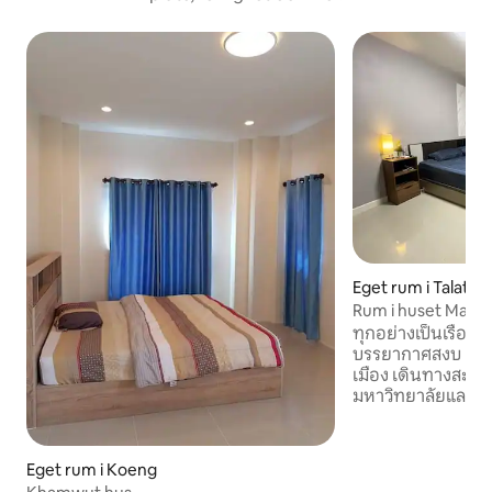
Eget rum i Talat
Rum i huset Maha
ทุกอย่างเป็นเรื่องง่า
บรรยากาศสงบ เป็นส
เมือง เดินทางสะดว
มหาวิทยาลัยและโร
easy when you stay
private accommoda
heart of the city 
Eget rum i Koeng
traveling, near sh