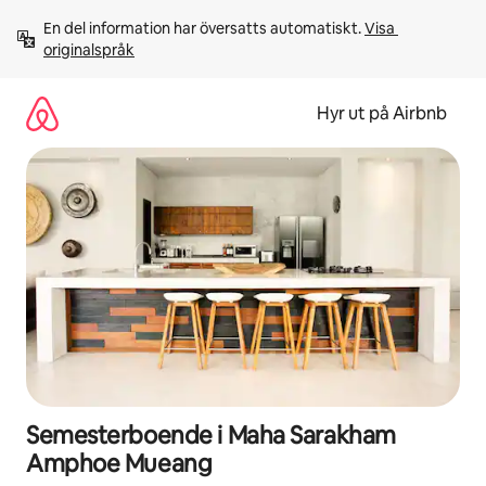
Hoppa
En del information har översatts automatiskt. 
Visa 
till
originalspråk
innehåll
Hyr ut på Airbnb
Semesterboende i Maha Sarakham
Amphoe Mueang