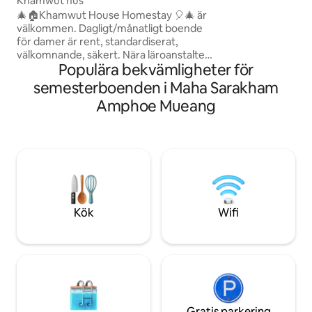
Khamwut hus
university and hos
🎄🏠Khamwut House Homestay 🎈🎄 är
välkommen. Dagligt/månatligt boende
för damer är rent, standardiserat,
välkomnande, säkert. Nära läroanstalter
Populära bekvämligheter för
(Sarakham University, urban campus,
Rajasthan, gym college, och köpcentrum
semesterboenden i Maha Sarakham
(Thai Complex, Macro, Taipei). Bekväm
Amphoe Mueang
och inbjudande atmosfär. Nära den
allmänna poolen. Sval atmosfär.
Kök
Wifi
Gratis parkering