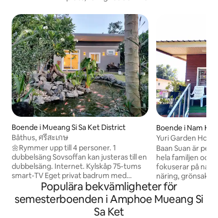
Boende i Mueang Si Sa Ket District
Boende i Nam Kh
Båthus, ศรีสะเกษ
Yuri Garden Hous
🌼Rymmer upp till 4 personer. 1
Baan Suan är perfe
dubbelsäng Sovsoffan kan justeras till en
hela familjen och 
dubbelsäng. Internet. Kylskåp 75-tums
fokuserar på natur
smart-TV Eget privat badrum med
näring, grönsaker,
Populära bekvämligheter för
badkar. Kök 🍭 Dubbelt gasområde
matlagning och en
Elektrisk ugn Kaffebryggare Kaffekvarn
mat för hela familje
semesterboenden i Amphoe Mueang Si
Brödrost Vattenkokare Kylskåp
ett bra ställe att l
Sa Ket
Tvättmaskin 🍿 Vardagsrum Bäddsoffa
och provinsen Sisa