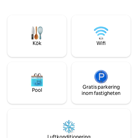
55" smart-TV; Kylskåp Kaffefaciliteter
gammal kulturell a
Darttavla 2,8 × 1,6 meter dykpool
Trädgård 🏖️ Utrymme. Stor fiskdamm
Egen ingång med parkering för 1 bil (ej
övertäckt). Inomhusparkering för 2
motorcyklar.
Kök
Wifi
Gratis parkering
Pool
inom fastigheten
Luftkonditionering