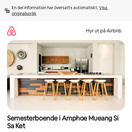
Hoppa
En del information har översatts automatiskt. 
Visa 
till
originalspråk
innehåll
Hyr ut på Airbnb
Semesterboende i Amphoe Mueang Si
Sa Ket