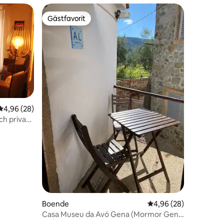
Gästfavorit
Gästfavorit
en
4,96 av 5 i genomsnittligt betyg, 28 omdömen
4,96 (28)
ch privat
Boende
4,96 av 5 i genomsnit
4,96 (28)
Casa Museu da Avó Gena (Mormor Gena
Museum)