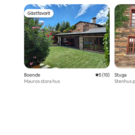
Gästfavorit
Gästfavorit
Boende
5 av 5 i genomsnit
5 (10)
Stuga
Mauros stora hus
Stenhus p