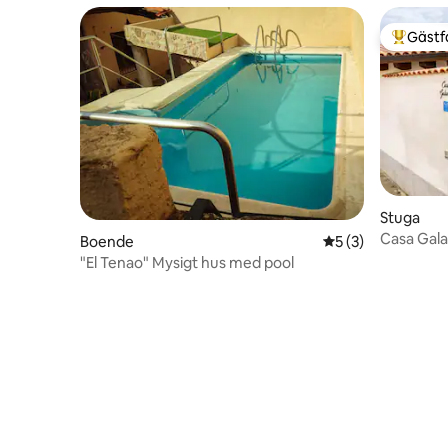
Gästf
Populär 
Stuga
Casa Gal
Boende
5 av 5 i genomsni
5 (3)
"El Tenao" Mysigt hus med pool