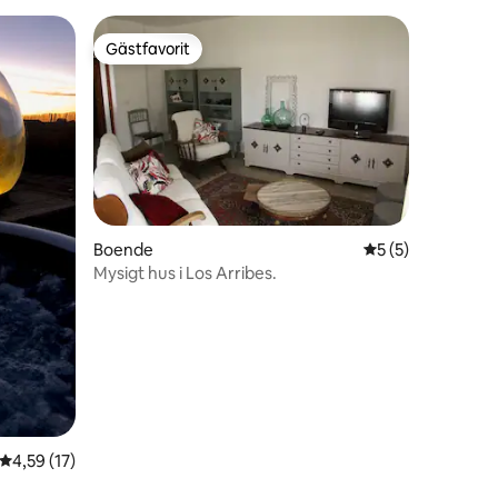
Gästfavorit
Gästfavorit
Boende
5 av 5 i genomsni
5 (5)
Mysigt hus i Los Arribes.
en
4,59 av 5 i genomsnittligt betyg, 17 omdömen
4,59 (17)