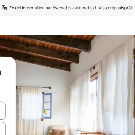
En del information har översatts automatiskt. 
Visa originalspråk
a
d upp- och nedåtpilarna eller utforska genom att trycka eller svepa.