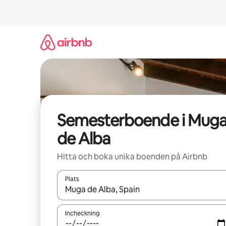
Hoppa
till
innehåll
Semesterboende i Mug
de Alba
Hitta och boka unika boenden på Airbnb
Plats
När resultaten är tillgängliga kan du navigera me
Incheckning