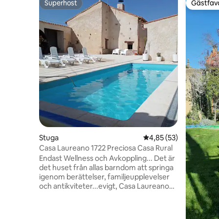
Superhost
Gästfavo
Superhost
Gästfavo
Stuga
4,85 av 5 i genomsnit
4,85 (53)
Casa Laureano 1722 Preciosa Casa Rural
Endast Wellness och Avkoppling... Det är
det huset från allas barndom att springa
igenom berättelser, familjeupplevelser
och antikviteter...evigt, Casa Laureano
1722 är en plats där familjer kan samlas
och tillbringa timmar, dagar utan att vilja
lämna det. Dess interiör med sina väggar