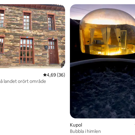
tligt betyg, 10 omdömen
4,69 av 5 i genomsnittligt betyg, 36 omdöm
4,69 (36)
å landet orört område
Kupol
Bubbla i himlen