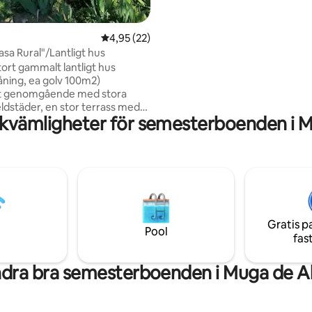
använda fram till november och
februari .
4,95 av 5 i genomsnittligt betyg, 22 omdöm
4,95 (22)
sa Rural"/Lantligt hus
tort gammalt lantligt hus
åning, ea golv 100m2)
t genomgående med stora
eldstäder, en stor terrass med
kvämligheter för semesterboenden i 
er utrustad och en stor lantlig
 (800m2) med gamla almar och
. Tillgänglig för upp till 7
er, med 3 dubbelrum och 1
 i korridoren på övervåningen.
mvatten. Närliggande
restaurang med en
Lera". Paddle tennisbana
Gratis p
 bort och offentlig pool
Pool
fas
tonad). Wifi finns tillgängligt.
dra bra semesterboenden i Muga de A