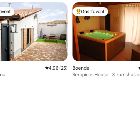
avorit
Gästfavorit
gästfavorit
Populär gästfavorit
4,96 av 5 i genomsnittligt betyg, 25 omdöm
4,96 (25)
Boende
ana
Serapicos House - 3-rumshus o
ttligt betyg, 3 omdömen
spa