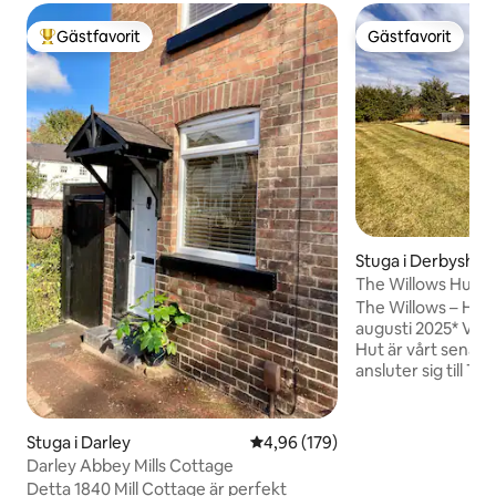
Gästfavorit
Gästfavorit
Populär gästfavorit
Gästfavorit
Stuga i Derbyshire
The Willows Hut –
Hillside Huts
The Willows – Hills
augusti 2025* Vår
Hut är vårt senaste
ansluter sig till Th
gård i landsbygds
Med en gemensam
dedikerad parkeri
Stuga i Darley
4,96 av 5 i genomsnittligt bety
4,96 (179)
trädgård, ligger de
Darley Abbey Mills Cottage
med fantastisk ut
Detta 1840 Mill Cottage är perfekt