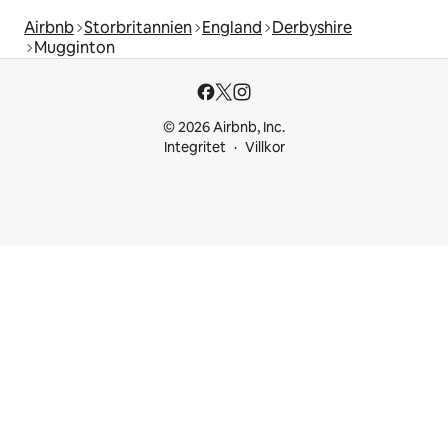
Airbnb
Storbritannien
England
Derbyshire
Mugginton
© 2026 Airbnb, Inc.
Integritet
Villkor