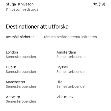
Stuga i Kniveton
5 av 5 i g
5 (19)
Kniveton vedstuga
Destinationer att utforska
Resmål i närheten
Främsta sevärdheterna i närheten
London
Amsterdam
Semesterboenden
Semesterboenden
Dublin
Bryssel
Semesterboenden
Semesterboenden
Manchester
Lille
Semesterboenden
Semesterboenden
Antwerp
Visa mer
Semesterboenden