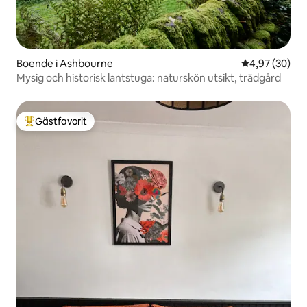
Boende i Ashbourne
4,97 av 5 i g
4,97 (30)
Mysig och historisk lantstuga: naturskön utsikt, trädgård
Gästfavorit
Populär gästfavorit