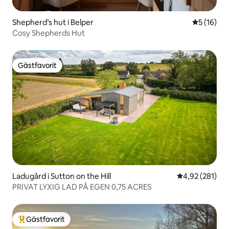
Shepherd’s hut i Belper
5 av 5 i g
5 (16)
Cosy Shepherds Hut
Gästfavorit
Gästfavorit
Ladugård i Sutton on the Hill
4,92 av 5 i ge
4,92 (281)
PRIVAT LYXIG LAD PÅ EGEN 0,75 ACRES
Gästfavorit
Populär gästfavorit