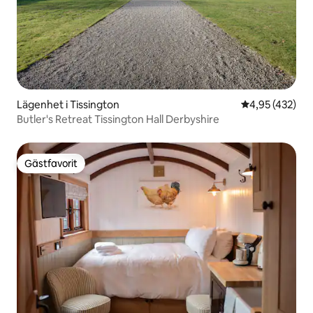
Lägenhet i Tissington
4,95 av 5 i ge
4,95 (432)
Butler's Retreat Tissington Hall Derbyshire
Gästfavorit
Gästfavorit