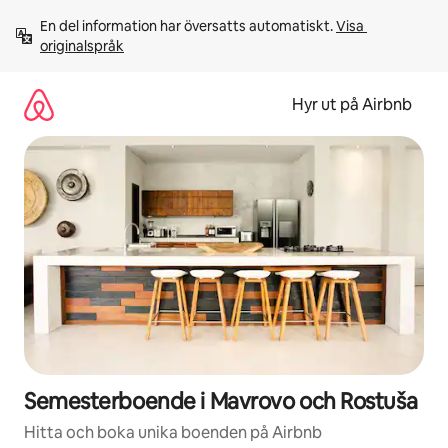
Hoppa
En del information har översatts automatiskt. 
Visa 
till
originalspråk
innehåll
Hyr ut på Airbnb
Semesterboende i Mavrovo och Rostuša
Hitta och boka unika boenden på Airbnb