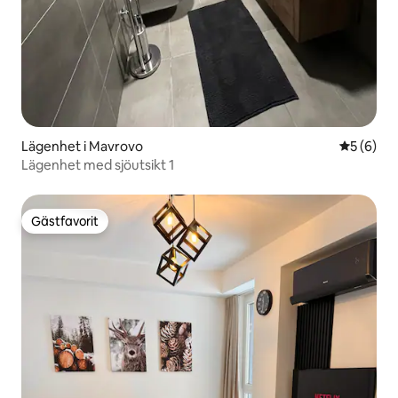
Lägenhet i Mavrovo
5 av 5 i 
5 (6)
Lägenhet med sjöutsikt 1
Gästfavorit
Gästfavorit