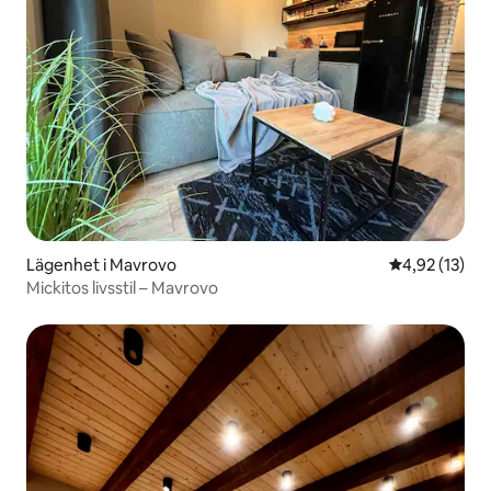
Lägenhet i Mavrovo
4,92 av 5 i g
4,92 (13)
Mickitos livsstil – Mavrovo