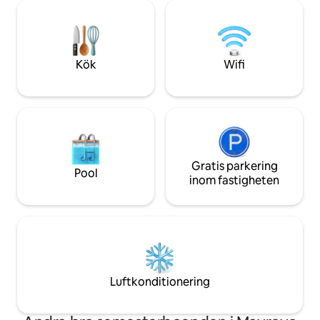
fram emot ditt besök!
Det är den perfekta
naturälskare och 
Kök
Wifi
Gratis parkering
Pool
inom fastigheten
Luftkonditionering