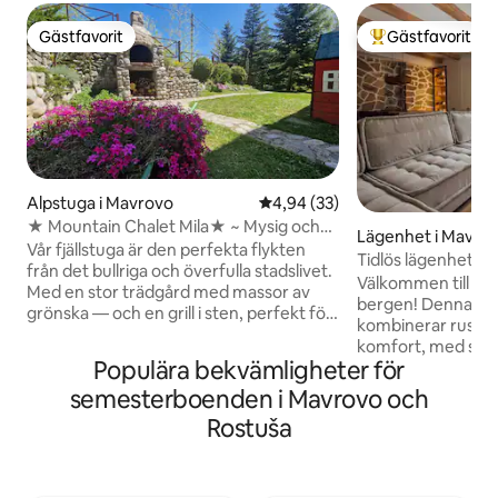
Gästfavorit
Gästfavorit
Gästfavorit
Populär gästfavor
Alpstuga i Mavrovo
4,94 av 5 i genomsnittligt bet
4,94 (33)
★ Mountain Chalet Mila★ ~ Mysig och
Lägenhet i Mavro
fridfull ☼
Vår fjällstuga är den perfekta flykten
Tidlös lägenhet
från det bullriga och överfulla stadslivet.
Välkommen till din fr
Med en stor trädgård med massor av
bergen! Denna my
grönska — och en grill i sten, perfekt för
kombinerar rusti
familjer med barn. Utmärkt läge nära
komfort, med sten
Mavrovo-sjön och skidområdet. Läget är
Populära bekvämligheter för
unika möbler handg
idealiskt för en hemmabas för att
snickare. Balkonge
semesterboenden i Mavrovo och
utforska de naturliga underverken i
och är perfekt för 
Mavrovo till fots, eller på cykel eller ATV
Rostuša
morgonte i lugn o
du kan hyra i närheten. Låt den friska
vintergrön skog, ä
bergsluften pigga upp dina trötta sinnen
promenad från re
när du återansluter till naturen. Vi ser
sportplaner, cykel