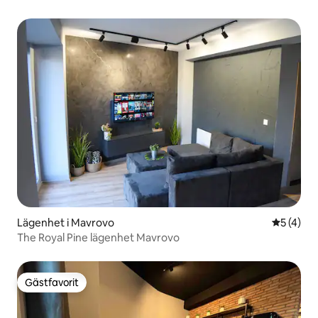
Lägenhet i Mavrovo
5 av 5 i 
5 (4)
The Royal Pine lägenhet Mavrovo
Gästfavorit
Gästfavorit