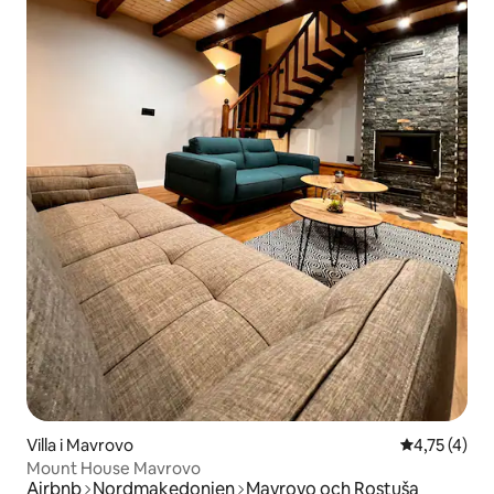
Villa i Mavrovo
4,75 av 5 i
4,75 (4)
Mount House Mavrovo
Airbnb
Nordmakedonien
Mavrovo och Rostuša