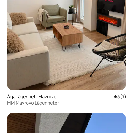
Ägarlägenhet i Mavrovo
5 av 5 i 
5 (7)
MM Mavrovo Lägenheter