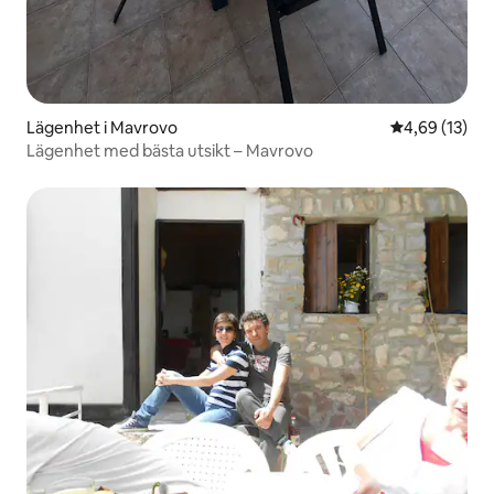
Lägenhet i Mavrovo
4,69 av 5 i g
4,69 (13)
Lägenhet med bästa utsikt – Mavrovo