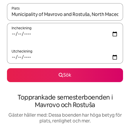
Plats
När resultaten är tillgängliga kan du navigera med upp- och ned
Incheckning
Utcheckning
Sök
Topprankade semesterboenden i
Mavrovo och Rostuša
Gäster håller med: Dessa boenden har höga betyg för
plats, renlighet och mer.