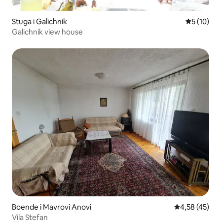
Stuga i Galichnik
5 av 5 i g
5 (10)
Galichnik view house
Boende i Mavrovi Anovi
4,58 av 5 i g
4,58 (45)
Vila Stefan