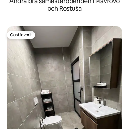
Andra bra semesterboenden i Mavrovo
och Rostuša
Gästfavorit
Gästfavorit