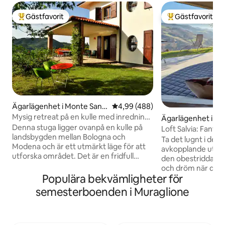
Gästfavorit
Gästfavorit
Populär gästfavorit
Populär gästfavor
Ägarlägenhet i Monte San P
4,99 av 5 i genomsnittligt bety
4,99 (488)
ietro
Mysig retreat på en kulle med inredning
Ägarlägenhet i Ma
från mitten av århundradet, fullt
Denna stuga ligger ovanpå en kulle på
o
Loft Salvia: Fantas
luftkonditionerad
landsbygden mellan Bologna och
avkoppling i natur
Ta det lugnt i dett
Modena och är ett utmärkt läge för att
avkopplande utry
utforska området. Det är en fridfull
den obestridda hä
plats, med panoramautsikt och
och dröm när du ti
bekvämligheten med att ha utmärkta
Populära bekvämligheter för
promenera i natur
lokala restauranger (och vinmakare) i
av lavendel. Varje
semesterboenden i Muraglione
närheten. Huset, inrett med design och
plats har studerat
möbler från mitten av århundradet och
göra din vistelse unik. En un
fullt luftkonditionerat, har 4 sovrum och
jacuzzi finns till
5 badrum. Observera: du behöver en bil