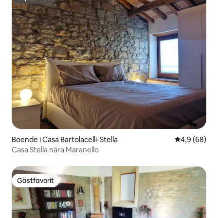
Superhost
Boende i Casa Bartolacelli-Stella
4,9 av 5 i g
4,9 (68)
Casa Stella nära Maranello
Gästfavorit
Gästfavorit