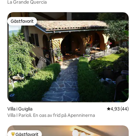
La Grande Quercia
Gästfavorit
Gästfavorit
Villa i Guiglia
4,93 av 5 i g
4,93 (44)
Villa I Parioli. En oas av frid på Apenninerna
Gästfavorit