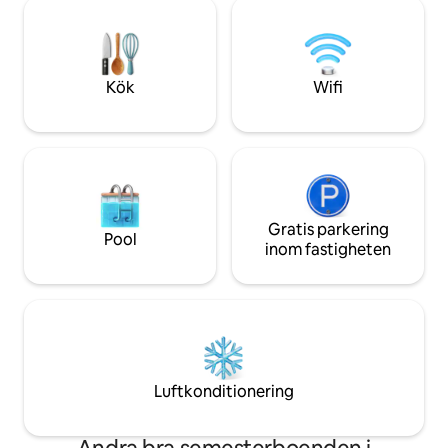
medan det turkiska
för att nå oss och för att njuta av
under vintern. O
området. Tack för att du läste detta!
ut. I samma gem
finns en ANDRA 
Kök
Wifi
Gratis parkering
Pool
inom fastigheten
Luftkonditionering