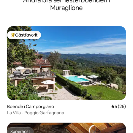
Andra bra semesterboenden i
Muraglione
Gästfavorit
Populär gästfavorit
Boende i Camporgiano
5 av 5 i g
5 (26)
La Villa - Poggio Garfagnana
Superhost