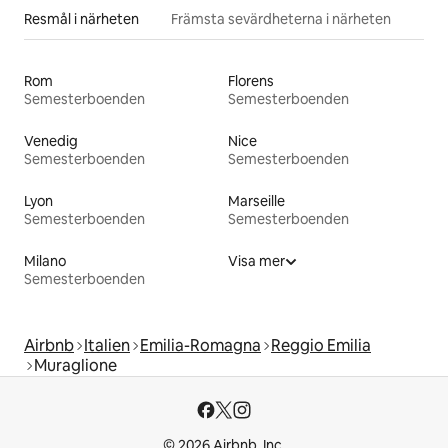
Resmål i närheten
Främsta sevärdheterna i närheten
Rom
Florens
Semesterboenden
Semesterboenden
Venedig
Nice
Semesterboenden
Semesterboenden
Lyon
Marseille
Semesterboenden
Semesterboenden
Milano
Visa mer
Semesterboenden
Airbnb
Italien
Emilia-Romagna
Reggio Emilia
Muraglione
© 2026 Airbnb, Inc.