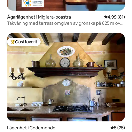
Ägarlägenhet i Migliara-boastra
4,99 av 5 i g
4,99 (81)
Takvåning med terrass omgiven av grönska på 625 m över
havet
Gästfavorit
Populär gästfavorit
Lägenhet i Codemondo
5 av 5 i g
5 (25)