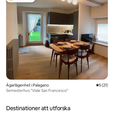
Populär gästfavorit
Ägarlägenhet i Palagano
5 av 5 i g
5 (21)
Semesterhus "Viale San Francesco"
Destinationer att utforska