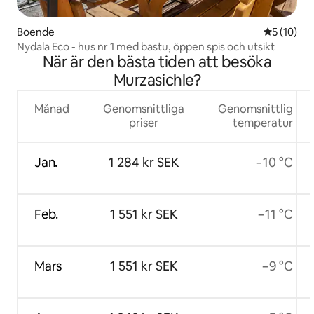
Boende
5 av 5 i g
5 (10)
Nydala Eco - hus nr 1 med bastu, öppen spis och utsikt
När är den bästa tiden att besöka
Murzasichle?
Månad
Genomsnittliga
Genomsnittlig
priser
temperatur
Jan.
1 284 kr SEK
−10 °C
Feb.
1 551 kr SEK
−11 °C
Mars
1 551 kr SEK
−9 °C