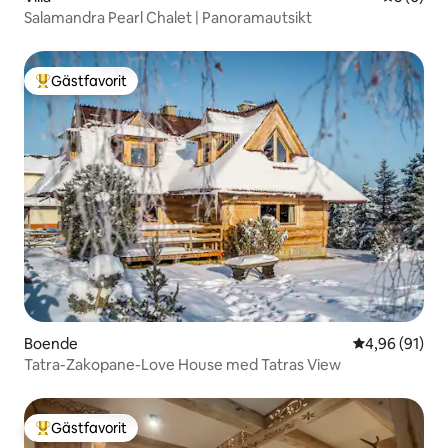
Salamandra Pearl Chalet | Panoramautsikt
Gästfavorit
Populär gästfavorit
Boende
4,96 av 5 i g
4,96 (91)
Tatra-Zakopane-Love House med Tatras View
Gästfavorit
Populär gästfavorit