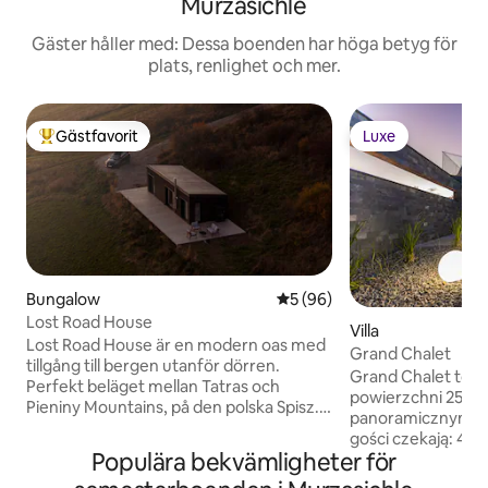
Murzasichle
Gäster håller med: Dessa boenden har höga betyg för
plats, renlighet och mer.
Gästfavorit
Luxe
Populär gästfavorit
Luxe
Bungalow
5 av 5 i genomsnittligt bet
5 (96)
Lost Road House
Villa
Lost Road House är en modern oas med
Grand Chalet
tillgång till bergen utanför dörren.
Grand Chalet to lu
Perfekt beläget mellan Tatras och
powierzchni 250 m
Pieniny Mountains, på den polska Spisz.
panoramicznym wi
Det är den perfekta platsen för att sakta
gości czekają: 4 klimatyzowane sypialnie,
ner, få kontakt med naturen och titta på
Populära bekvämligheter för
4 łazienki, jacuzzi
bergen från soluppgång till solnedgång.
gier z bilardem i PS