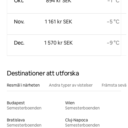
Okt.
894 kr SEK
−1 °C
Nov.
1 161 kr SEK
−5 °C
Dec.
1 570 kr SEK
−9 °C
Destinationer att utforska
Resmål i närheten
Andra typer av vistelser
Främsta sevär
Budapest
Wien
Semesterboenden
Semesterboenden
Bratislava
Cluj-Napoca
Semesterboenden
Semesterboenden