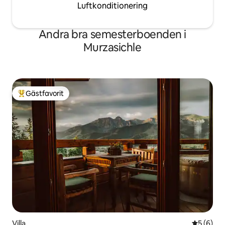
Luftkonditionering
Andra bra semesterboenden i
Murzasichle
Gästfavorit
Populär gästfavorit
Villa
5 av 5 i 
5 (6)