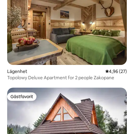
Lägenhet
4,96 av 5 i g
4,96 (27)
Topolowy Deluxe Apartment for 2 people Zakopane
Gästfavorit
Gästfavorit