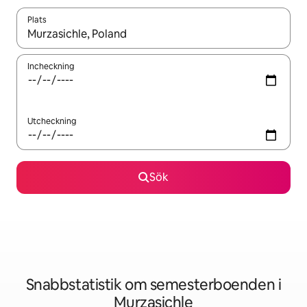
Plats
När resultaten är tillgängliga kan du navigera med upp- och ned
Incheckning
Utcheckning
Sök
Snabbstatistik om semesterboenden i
Murzasichle