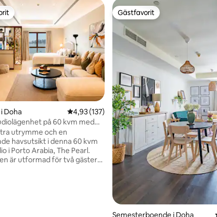
rit
Gästfavorit
rit
Gästfavorit
i Doha
4,93 av 5 i genomsnittligt betyg, 137 omdöm
4,93 (137)
udiolägenhet på 60 kvm med
t
xtra utrymme och en
de havsutsikt i denna 60 kvm
io i Porto Arabia, The Pearl.
n är utformad för två gäster
n dubbelsäng, bäddsoffa, kök,
 en dedikerad arbetsyta. Det är
skt val för en avkopplande
en affärsresa eller en längre
tligt betyg, 17 omdömen
 Gäster kan njuta av gymmet,
cuzzin och tillgången till
Semesterboende i Doha