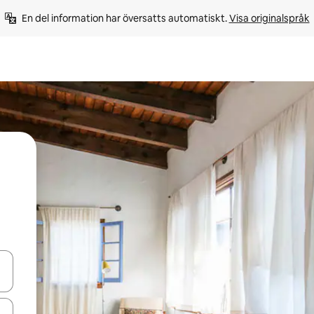
En del information har översatts automatiskt. 
Visa originalspråk
d upp- och nedåtpilarna eller utforska genom att trycka eller svepa.