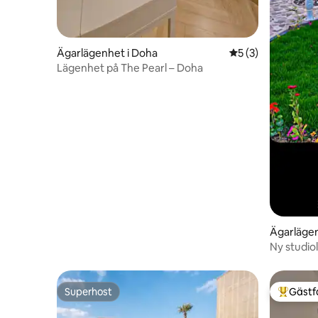
Ägarlägenhet i Doha
5 av 5 i genomsni
5 (3)
Lägenhet på The Pearl – Doha
Ägarlägen
Ny studiol
Thumama 
Superhost
Gästf
Superhost
Populär 