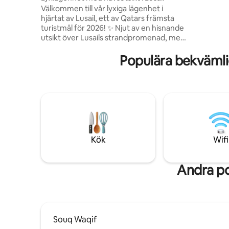
stranden.
Välkommen till vår lyxiga lägenhet i
stormark
hjärtat av Lusail, ett av Qatars främsta
Porto Arab
turistmål för 2026! ✨ Njut av en hisnande
Hållplatse
utsikt över Lusails strandpromenad, med
två minut
ett exceptionellt läge nära de bästa
attraktionerna: • Minuter från Vandom
Populära bekvämli
Mall, Lucille Boulevard och Winter
Wonderland • 10 minuters bilväg till Pearl
• Endast 25 minuter från Hamads
internationella flygplats Lägenheten är
113 m², med modern design och en
bekväm atmosfär som inkluderar: •
Rymligt vardagsrum med eleganta
möbler • Fullt utrustat kök med alla
Kök
Wifi
förnödenheter • Direkt havsutsikt ger
dig en enastående upplevelse
Andra po
Souq Waqif