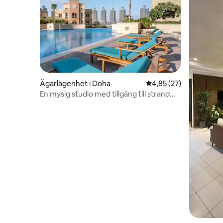
Ägarlägenhet i Doha
4,85 av 5 i genomsnit
4,85 (27)
En mysig studio med tillgång till strand
och pool