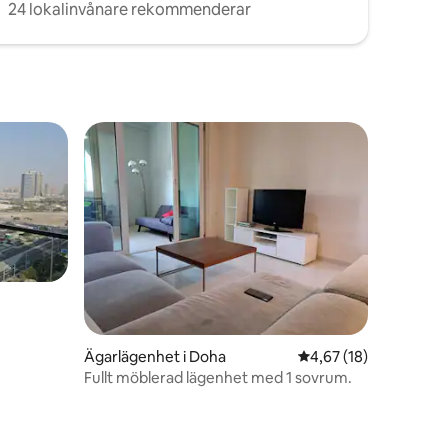
24 lokalinvånare rekommenderar
Ägarlägenhet i Doha
4,67 av 5 i genomsnit
4,67 (18)
Fullt möblerad lägenhet med 1 sovrum.