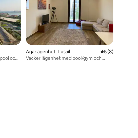
Ägarlägenhet i Lusail
5 av 5 i genomsni
5 (8)
 pool och
Vacker lägenhet med pool/gym och
bastu