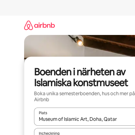
Hoppa
till
innehåll
Boenden i närheten av
Islamiska konstmuseet
Boka unika semesterboenden, hus och mer på
Airbnb
Plats
När resultaten är tillgängliga kan du navigera me
Incheckning