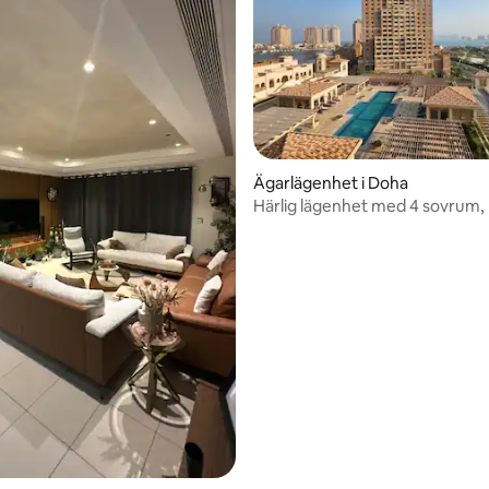
tligt betyg, 27 omdömen
Ägarlägenhet i Doha
Härlig lägenhet med 4 sovrum,
havsutsikt