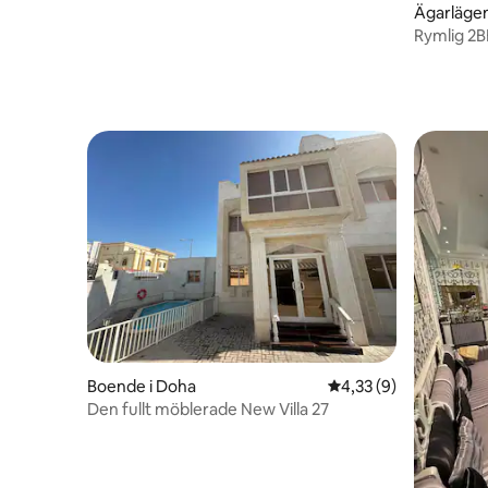
Ägarlägen
Rymlig 2B
Boende i Doha
4,33 av 5 i genomsni
4,33 (9)
Den fullt möblerade New Villa 27