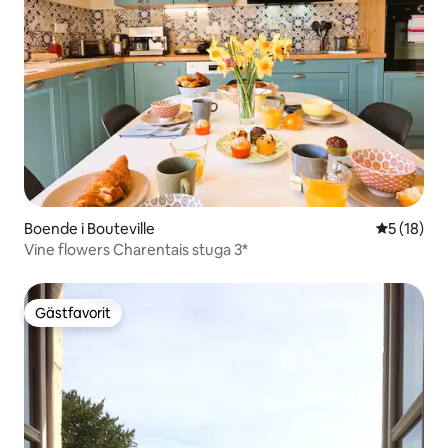
Boende i Bouteville
5 av 5 i g
5 (18)
Vine flowers Charentais stuga 3*
Gästfavorit
Gästfavorit