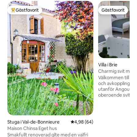
Gästfavorit
Gästfavorit
Populär gästfavorit
Gästfavorit
Villa i Brie
Charmig svit med
Välkommen till "La 
och avkopplingsu
utanför Angoulêm
oberoende svit lån
är avsedd för dem 
oförglömliga stunde
ett speciellt tillfäl
att överraska sin p
Stuga i Val-de-Bonnieure
4,98 av 5 i genomsnittligt bet
4,98 (64)
denna mysiga plat
Maison Chinsa Eget hus
dig med sin fantas
Smakfullt renoverad gîte med en valfri
solnedgången ans