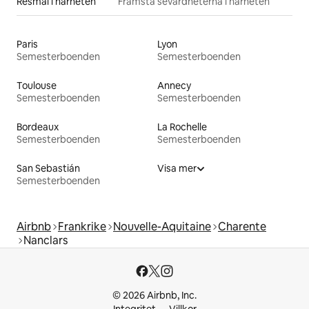
Resmål i närheten
Främsta sevärdheterna i närheten
Paris
Lyon
Semesterboenden
Semesterboenden
Toulouse
Annecy
Semesterboenden
Semesterboenden
Bordeaux
La Rochelle
Semesterboenden
Semesterboenden
San Sebastián
Visa mer
Semesterboenden
Airbnb
Frankrike
Nouvelle-Aquitaine
Charente
Nanclars
© 2026 Airbnb, Inc.