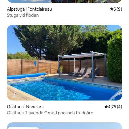
Alpstuga i Fontclaireau
5 av 5 i 
5 (9)
Stuga vid floden
Gästhus i Nanclars
4,75 av 5 i
4,75 (4)
Gästhus "Lavender" med pool och trädgård