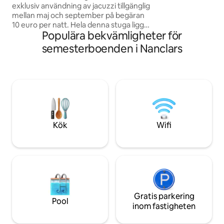
exklusiv användning av jacuzzi tillgänglig
och upplev något 
mellan maj och september på begäran
semester eller en 
10 euro per natt. Hela denna stuga ligger
Populära bekvämligheter för
i hjärtat av den charmiga byn Saint
Angeau, inom gångavstånd från
semesterboenden i Nanclars
stormarknader och ett apotek. Idealiskt
beläget är det bara 25 minuters bilresa
från den historiska staden Angoulême,
känd för sina livliga restauranger och
barer. Det fantastiska slottet
Rochefoucauld och Verteuil-sur-
Charente ligger också bara en kort
bilresa bort."
Kök
Wifi
Gratis parkering
Pool
inom fastigheten