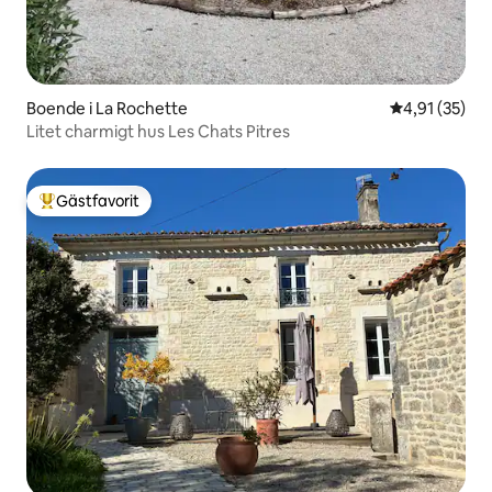
Boende i La Rochette
4,91 av 5 i g
4,91 (35)
Litet charmigt hus Les Chats Pitres
Gästfavorit
Populär gästfavorit