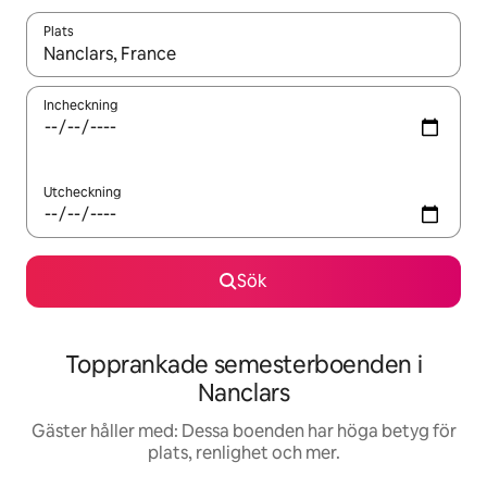
Plats
När resultaten är tillgängliga kan du navigera med upp- och ned
Incheckning
Utcheckning
Sök
Topprankade semesterboenden i
Nanclars
Gäster håller med: Dessa boenden har höga betyg för
plats, renlighet och mer.