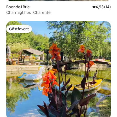
Boende i Brie
4,93 av 5 i g
4,93 (14)
Charmigt hus i Charente
Gästfavorit
Gästfavorit