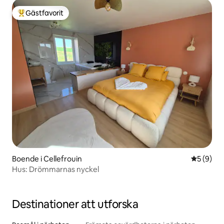
Gästfavorit
Populär gästfavorit
Boende i Cellefrouin
5 av 5 i 
5 (9)
Hus: Drömmarnas nyckel
Destinationer att utforska