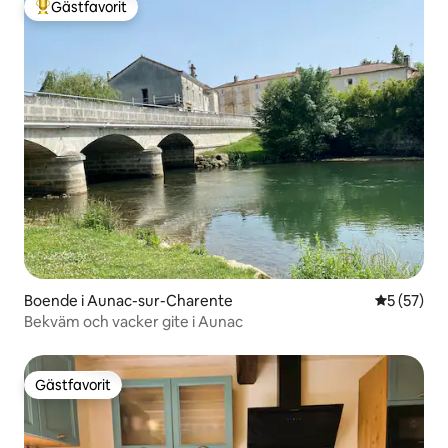
Gästfavorit
Populär gästfavorit
Boende i Aunac-sur-Charente
5 av 5 i g
5 (57)
Bekväm och vacker gite i Aunac
Gästfavorit
Gästfavorit