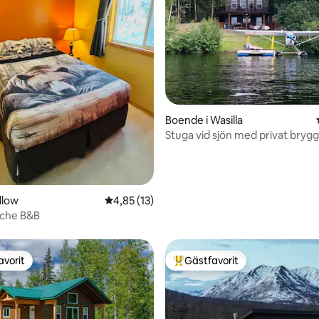
Boende i Wasilla
Stuga vid sjön med privat brygg
vattenleksaker
tligt betyg, 50 omdömen
llow
4,85 av 5 i genomsnittligt betyg, 13 omdöm
4,85 (13)
ache B&B
avorit
Gästfavorit
gästfavorit
Populär gästfavorit