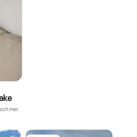
ake
 och mer.
Boende i 