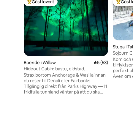
Gästfavorit
Gästf
Populär gästfavorit
Populär 
Stuga i T
Sojourn C
Kom och u
Boende i Willow
5 av 5 i genomsnit
5 (53)
tillflykt
Hideout Cabin: bastu, eldstad,
perfekt b
paddel/skidor, R&R
Strax bortom Anchorage & Wasilla innan
Även om d
du reser till Denali eller Fairbanks.
lämnar de
Tillgänglig direkt från Parks Highway — 11
där du ka
fridfulla tunnland väntar på att du ska
vildmark 
njuta. Det perfekta baslägret för
tillgång t
fritidsaktiviteter året runt...lokal eller
cykellede
besökare! Sommar? Fisk i Willow Creek.
bäckar och
Kajak/kano/SUP runt Nancy Lakes eller
längdskid
vår fastighet med utrustning på plats.
vintern. 
Vandra Hatcher Pass eller ATV i skogen
bort från 
och uppför berg. Vinter? Skidor,
miles frå