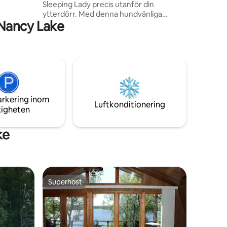
Sleeping Lady precis utanför din
skas
ytterdörr. Med denna hundvänliga
 Nancy Lake
fastighet kan hela familjen koppla av och
skapa fantastiska minnen tillsammans! Vi
hyr också: (sommar) Pontonbåtar, Jet
Ski's, Kajaker, Paddle Boards. (vinter)
Snömaskiner! Sov bekvämt på sängarna
med fina sängkläder i vårt bästa läge!
Koppla av i en stol, sitt vid elden, ta en
bubbelpool, bastu, fånga en fisk eller
arkering inom
bara titta på solnedgången eller
Luftkonditionering
tigheten
norrskenet.
ke
Superhost
Superhost