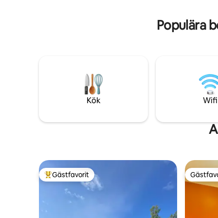
snöskoter eller fatbike på närliggande
stigar. Slappna av i bastun eller mys
Populära b
under auroran.
Kök
Wifi
A
Gästfavorit
Gästfavo
Populär gästfavorit
Gästfavo