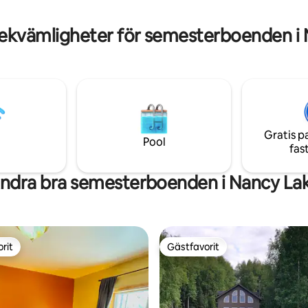
Njut av tillgång året runt till Ala
fantastiska natur. Bara 1-1/2 timme norr
ekvämligheter för semesterboenden i
om Anchorage.
Gratis p
Pool
fas
ndra bra semesterboenden i Nancy La
rit
Gästfavorit
rit
Gästfavorit