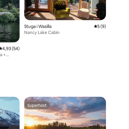
Stuga i Wasilla
5 av 5 i genomsni
5 (9)
Nancy Lake Cabin
4,93 av 5 i genomsnittligt betyg, 54 omdömen
4,93 (54)
a +
en
Superhost
Superhost