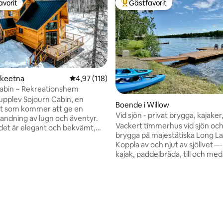
avorit
Gästfavorit
gästfavorit
Populär gästfavorit
alkeetna
4,97 av 5 i genomsnittligt betyg, 118 omdöm
4,97 (118)
abin ~ Rekreationshem
pplev Sojourn Cabin, en
tligt betyg, 53 omdömen
Boende i Willow
sort som kommer att ge en
Vid sjön - privat brygga, kajaker
landning av lugn och äventyr.
Vackert timmerhus vid sjön och
et är elegant och bekvämt,
brygga på majestätiska Long La
t dig också vid naturens tröskel
Koppla av och njut av sjölivet —
n utforska allt som Alaskas
kajak, paddelbräda, till och med
har att erbjuda: Sommartid
fiskespö för att uppleva livet i A
ill natursköna vandrings- och
Perfekt som en hemmabas för 
r; fiske på många närliggande
mellan Anchorage och Denali N
 floder; och tillgängliga
Park inklusive Hatcher Pass oc
åkning och snöskor leder på
Talketna. Vintertid är snöbearbetning,
Du kommer att vara en värld
skidåkning och vintercykling på
allt, samtidigt som du bara är 30
preparerade spårsystemet spek
n närmaste stad.