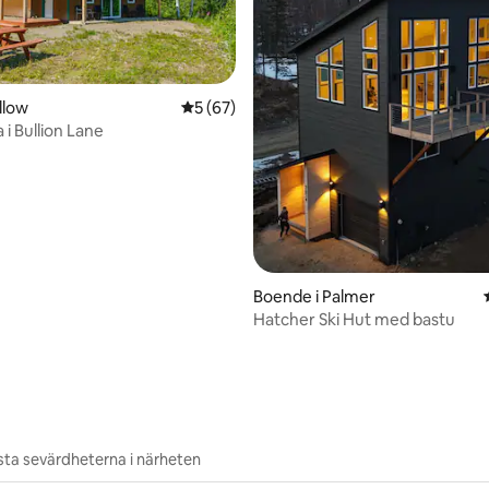
llow
5 av 5 i genomsnittligt betyg, 67 omdöm
5 (67)
i Bullion Lane
Boende i Palmer
tligt betyg, 15 omdömen
Hatcher Ski Hut med bastu
ta sevärdheterna i närheten