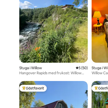
Stuga i Willow
5 av 5 i genomsnit
5 (50)
Stuga i Wi
Hangover Rapids med frukost: Willow
Willow C
Creek View
Gästfavorit
Gästf
Populär gästfavorit
Populär 