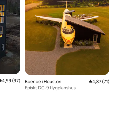
en
4,99 av 5 i genomsnittligt betyg, 97 omdömen
4,99 (97)
Boende i Houston
4,87 av 5 i genomsnit
4,87 (71)
Episkt DC-9 flygplanshus