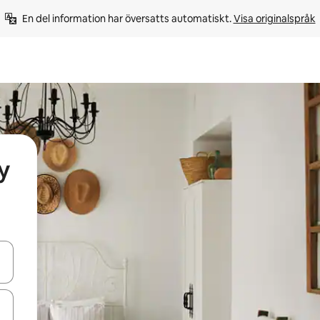
En del information har översatts automatiskt. 
Visa originalspråk
y
d upp- och nedåtpilarna eller utforska genom att trycka eller svepa.