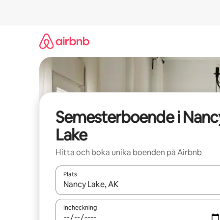
Hoppa
till
innehåll
Semesterboende i Nanc
Lake
Hitta och boka unika boenden på Airbnb
Plats
När resultaten är tillgängliga kan du navigera me
Incheckning