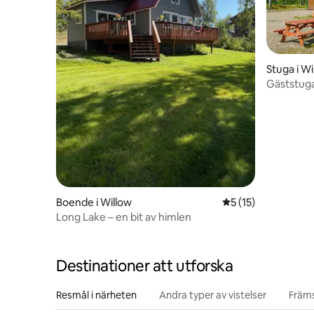
Stuga i Wi
Gäststuga 
Boende i Willow
5 av 5 i genomsnit
5 (15)
Long Lake – en bit av himlen
Destinationer att utforska
Resmål i närheten
Andra typer av vistelser
Främs