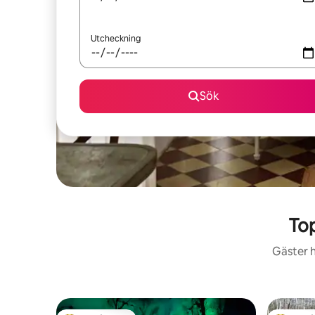
Utcheckning
Sök
To
Gäster h