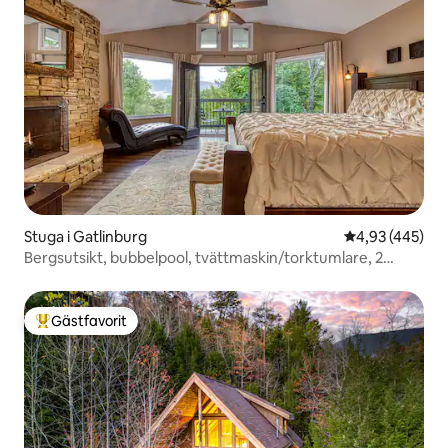
Stuga i Gatlinburg
4,93 av 5 i ge
4,93 (445)
Bergsutsikt, bubbelpool, tvättmaskin/torktumlare, 2
eldstäder, husdjur tillåtna
Gästfavorit
Populär gästfavorit