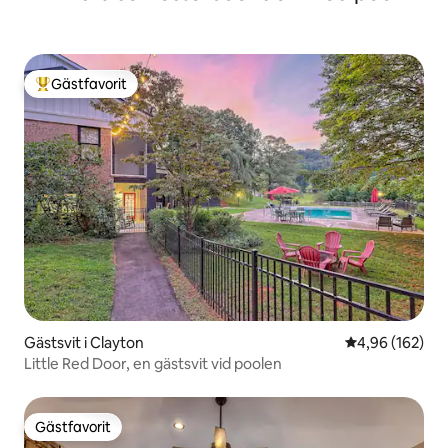
Gästfavorit
Populär gästfavorit
Gästsvit i Clayton
4,96 av 5 i ge
4,96 (162)
Little Red Door, en gästsvit vid poolen
Gästfavorit
Gästfavorit