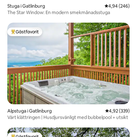
Stuga i Gatlinburg
4,94 av 5 i ge
4,94 (246)
The Star Window: En modern smekmånadsstuga
Gästfavorit
Populär gästfavorit
Alpstuga i Gatlinburg
4,92 av 5 i ge
4,92 (339)
Värt klättringen | Husdjursvänligt med bubbelpool + utsikt
Gästfavorit