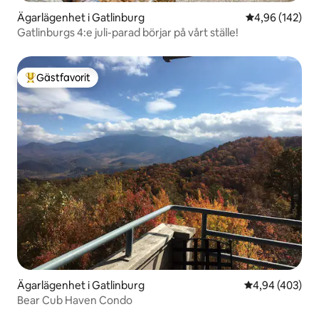
Ägarlägenhet i Gatlinburg
4,96 av 5 i ge
4,96 (142)
Gatlinburgs 4:e juli-parad börjar på vårt ställe!
Gästfavorit
Populär gästfavorit
Ägarlägenhet i Gatlinburg
4,94 av 5 i ge
4,94 (403)
Bear Cub Haven Condo