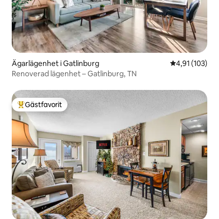
Ägarlägenhet i Gatlinburg
4,91 av 5 i ge
4,91 (103)
Renoverad lägenhet – Gatlinburg, TN
Gästfavorit
Populär gästfavorit