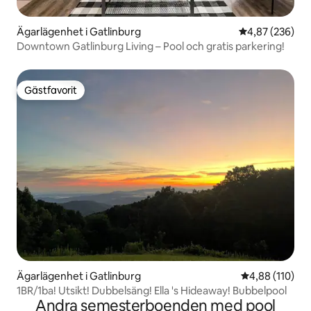
Ägarlägenhet i Gatlinburg
4,87 av 5 i ge
4,87 (236)
Downtown Gatlinburg Living – Pool och gratis parkering!
Gästfavorit
Gästfavorit
Ägarlägenhet i Gatlinburg
4,88 av 5 i ge
4,88 (110)
1BR/1ba! Utsikt! Dubbelsäng! Ella 's Hideaway! Bubbelpool
Andra semesterboenden med pool