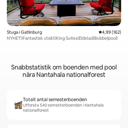
Stuga i Gatlinburg
4,99 av 5 i ge
4,99 (162)
NYHET!|Fantastisk utsikt|King Suites|Eldstad|Bubbelpool|
Snabbstatistik om boenden med pool
nära Nantahala nationalforest
Totalt antal semesterboenden
Utforska 540 semesterboenden i Nantahala
nationalforest