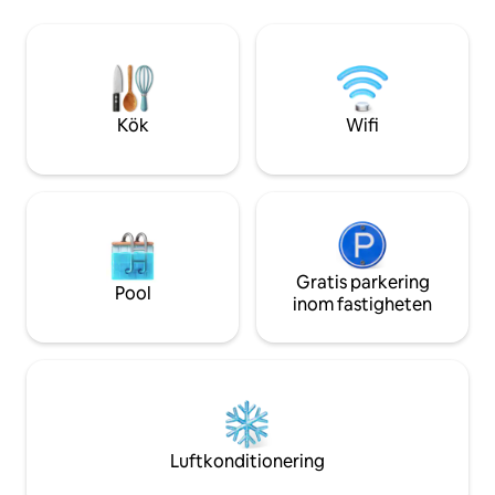
Crafts District 🛵 2 miles Greenbrier – en
bäddsoffa (queen
utmärkt plats för förlovnings- och
✅Tvättmaskin/tork
bröllopsfoton 🚌 2 mi GSMNP 🚘 20
ugn och kylskåp! ✅Vintage-brädspel
minuters bilresa till Pigeon Forge 🔥
✅Cornhole-brädor
Eldstad 🎮 Spelrummet 🛜
Höghastighets WiFi 🛌 Dubbelsäng
Kök
Wifi
(King)•Spjälsäng 🍗 Kolgrill 🐻
Naturlivsbesiktningar
Gratis parkering
Pool
inom fastigheten
Luftkonditionering