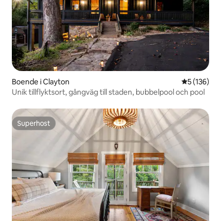
Boende i Clayton
5 av 5 i ge
5 (136)
Unik tillflyktsort, gångväg till staden, bubbelpool och pool
Superhost
Superhost