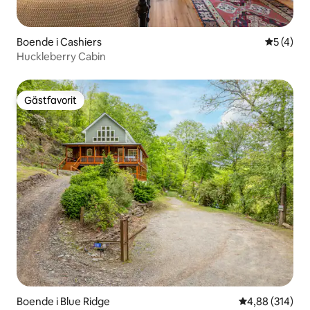
Boende i Cashiers
5 av 5 i 
5 (4)
Huckleberry Cabin
Gästfavorit
Gästfavorit
Boende i Blue Ridge
4,88 av 5 i ge
4,88 (314)