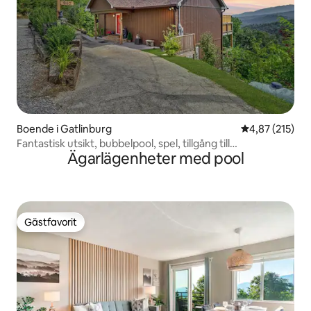
Boende i Gatlinburg
4,87 av 5 i ge
4,87 (215)
Fantastisk utsikt, bubbelpool, spel, tillgång till
Ägarlägenheter med pool
sommarpool!
Gästfavorit
Gästfavorit