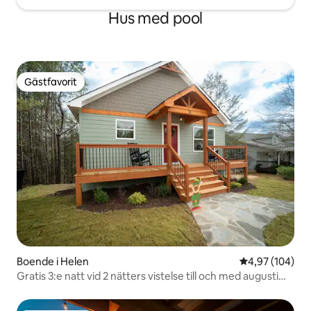
Hus med pool
Gästfavorit
Gästfavorit
Boende i Helen
4,97 av 5 i ge
4,97 (104)
Gratis 3:e natt vid 2 nätters vistelse till och med augusti
2026