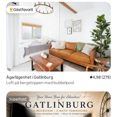
Gästfavorit
Populär gästfavorit
Ägarlägenhet i Gatlinburg
4,98 av 5 i ge
4,98 (279)
Loft på bergstoppen med bubbelpool
Superhost
Superhost