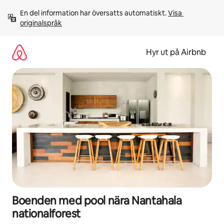
Hoppa
En del information har översatts automatiskt. 
Visa 
till
originalspråk
innehåll
Hyr ut på Airbnb
Boenden med pool nära Nantahala
nationalforest