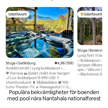
Gästfavorit
Gästfavorit
Gästfavorit
Populär gästfavor
Stuga i Sevierville
Lyxig flykt i trädt
eldstad och utsikt!
✅Bubbelpool ✅Bergsutsi
Stuga i Gatlinburg
4,96 av 5 i genomsnittligt bety
4,96 (159)
(propan tillhandah
Avskild reträtt | Lyxig bubbelpool +
spis ✅Våtrum (sto
bergsutsikt + elbilsladdare
💖 Parresa ⛰️ Episkt utsikt över bergen
✅Blackstone Grill (
🛁 Lux-bubbelpool 15 999 USD 🚿
✅Stor täckt vera
Utomhusdusch 🔋 Elbilsladdare 📽️ 100-
utomhus ✅Brand 
tums Theater-TV 💺 Massagestol 🏃‍♀️ 0,2
Compact Cabin (6
Populära bekvämligheter för boenden
mi busshållplats för centrum 💒 0,3 miles
inhägnat grannsk
Chapel at the Park 🏀 0,5 miles Rocky
Gemensam pool (
med pool nära Nantahala nationalforest
Top Sports World 🏊‍♀️ 0,6 mi Community
tennisbanor, pickl
Center (Pool|Gym|Bowling) och Arts &
✅1 sovrum (King-