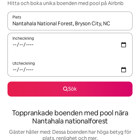
Hitta och boka unika boenden med pool på Airbnb
Plats
När resultaten är tillgängliga kan du navigera med upp- och ned
Incheckning
Utcheckning
Sök
Topprankade boenden med pool nära
Nantahala nationalforest
Gäster håller med: Dessa boenden har höga betyg för
plats, renlighet och mer.