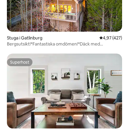
Stuga i Gatlinburg
4,97 av 5 i ge
4,97 (427)
Bergsutsikt!*Fantastiska omdömen!*Däck med
bubbelpool!*
Superhost
Superhost