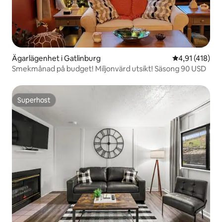
Ägarlägenhet i Gatlinburg
4,91 av 5 i ge
4,91 (418)
Smekmånad på budget! Miljonvärd utsikt! Säsong 90 USD
Superhost
Superhost