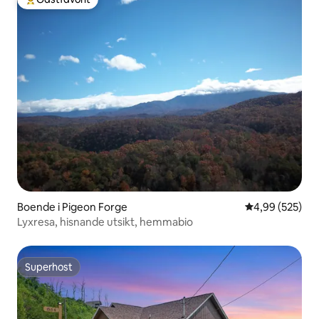
Populär gästfavorit
Boende i Pigeon Forge
4,99 av 5 i ge
4,99 (525)
Lyxresa, hisnande utsikt, hemmabio
Superhost
Superhost