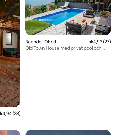
Boende i Ohrid
4,93 av 5 i genomsnit
4,93 (27)
Old Town House med privat pool och
en
sjöutsikt!
4,94 av 5 i genomsnittligt betyg, 33 omdömen
4,94 (33)