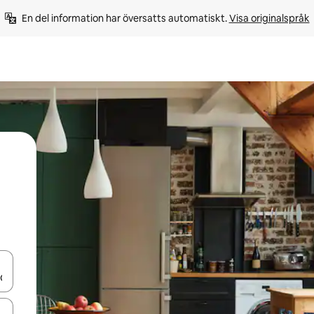
En del information har översatts automatiskt. 
Visa originalspråk
d upp- och nedåtpilarna eller utforska genom att trycka eller svepa.