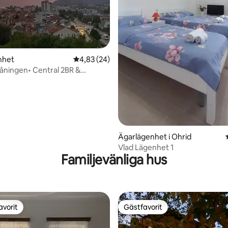
nhet
4,83 av 5 i genomsnittligt betyg, 24 omdöm
4,83 (24)
åningen• Central 2BR &
 AC
Ägarlägenhet i Ohrid
Vlad Lägenhet 1
Familjevänliga hus
avorit
Gästfavorit
gästfavorit
Gästfavorit