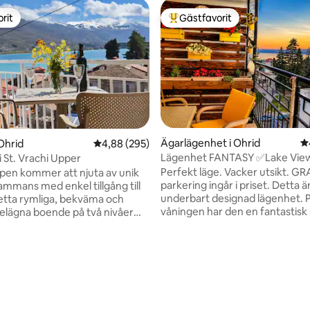
rit
Gästfavorit
rit
Populär gästfavorit
Ägarlägenhet i Ohrid
4
Ohrid
4,88 av 5 i genomsnittligt betyg, 295 omdöm
4,88 (295)
Lägenhet FANTASY ✅Lake View
 i St. Vrachi Upper
parkering
Perfekt läge. Vacker utsikt. GR
pen kommer att njuta av unik
parkering ingår i priset. Detta ä
lsammans med enkel tillgång till
underbart designad lägenhet. P
 detta rymliga, bekväma och
våningen har den en fantastisk 
belägna boende på två nivåer
över Ohridsjön, Gamla stan och
ering. Huset ligger
solnedgången. Placerad i hjärta
minuters promenad från Ohrids
omkring oss är i grunden allt so
ds centrala torg och erbjuder
beskrev i vår "grannskap" sekti
ikt över sjön och St. Sofia
ligt betyg, 133 omdömen
Ohridsjön är ca. 100 m och när
n från det mysiga
stadsstrand är 10 minuters pr
mmet och balkongen. Den
Den centrala busstationen ligge
ningen har två sovrum,