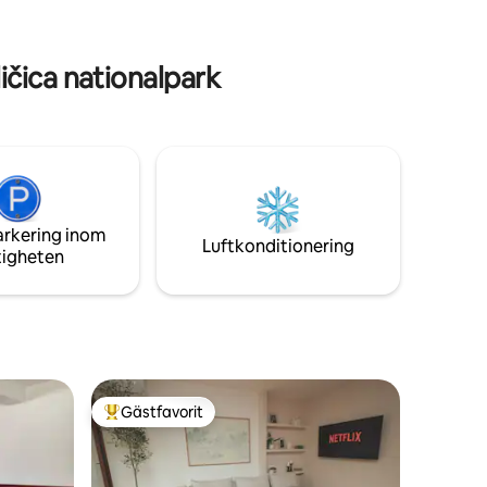
s
Panteleimon, Samuel-fästningen och
s inom 15
kyrkan St. Sophia
čica nationalpark
arkering inom
Luftkonditionering
tigheten
Gästfavorit
Populär gästfavorit