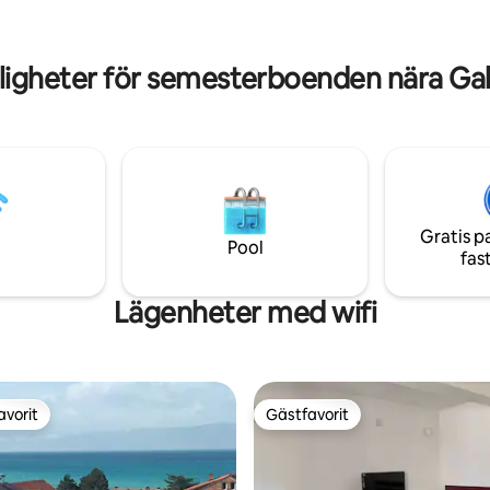
minuters bilresa bort och Ohrid
m, kök och W/D. Det rymliga
internationella flygplats kan nå
 andra våningen har 3 sängar.
minuter med bil.
ing har badrum.
igheter för semesterboenden nära Gali
Gratis p
Pool
fas
Lägenheter med wifi
avorit
Gästfavorit
gästfavorit
Gästfavorit