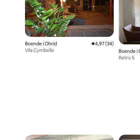
Boende i Ohrid
4,97 av 5 i genomsnit
4,97 (34)
Vila Cymbella
Boende i 
Retro 5