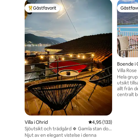
Gästfavorit
Gästfavo
Populär gästfavorit
Gästfavo
Boende i 
Villa Rose
Hela grup
utsikt til
allt från
centralt 
med gratis park
endast 5 
gamla sta
vacker uts
Villa i Ohrid
4,95 av 5 i genomsnitt
4,95 (133)
katedrale
Sjöutsikt och trädgård 🍀 Gamla stan dold
vardagsru
pärla
Njut av en elegant vistelse i denna
första vå