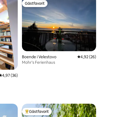
Gästfavorit
Gästfavorit
en
Boende i Velestovo
4,92 av 5 i genomsnit
4,92 (26)
Mohr's Ferienhaus
4,97 av 5 i genomsnittligt betyg, 36 omdömen
4,97 (36)
Gästfavorit
Populär gästfavorit