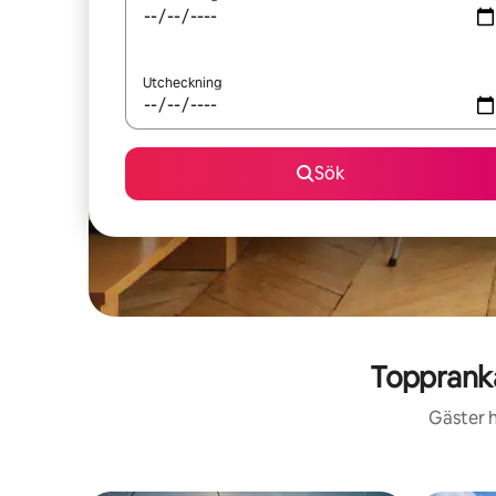
Utcheckning
Sök
Toppranka
Gäster h