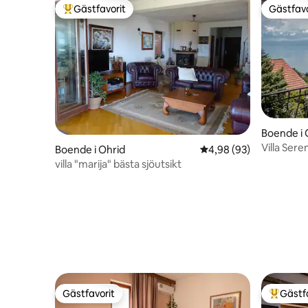
Gästfavorit
Gästfavo
Populär gästfavorit
Gästfavo
Boende i 
Villa Sere
Boende i Ohrid
4,98 av 5 i genomsnit
4,98 (93)
villa "marija" bästa sjöutsikt
Gästfavorit
Gästf
Gästfavorit
Populär 