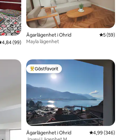
en
Ägarlägenhet i Ohrid
5 av 5 i genomsnit
5 (59)
Mayla lägenhet
4,84 av 5 i genomsnittligt betyg, 99 omdömen
4,84 (99)
Gästfavorit
Populär gästfavorit
Ägarlägenhet i Ohrid
4,99 av 5 i genomsnitt
4,99 (346)
Jovevi Lägenhet M