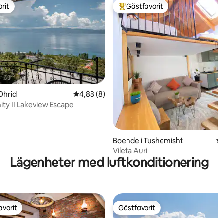
rit
Gästfavorit
rit
Populär gästfavorit
Ohrid
4,88 av 5 i genomsnittligt betyg, 8 omdöm
4,88 (8)
nity II Lakeview Escape
tligt betyg, 93 omdömen
Boende i Tushemisht
Vileta Auri
Lägenheter med luftkonditionering
avorit
Gästfavorit
gästfavorit
Gästfavorit