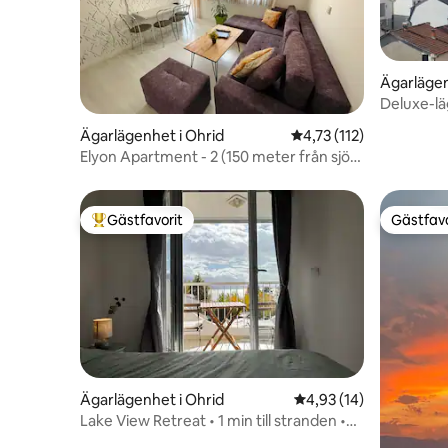
Ägarlägen
Deluxe-l
Ägarlägenhet i Ohrid
4,73 av 5 i genomsnitt
4,73 (112)
Elyon Apartment - 2 (150 meter från sjön
och stranden)
Gästfavorit
Gästfavo
Populär gästfavorit
Gästfavo
Ägarlägenhet i Ohrid
4,93 av 5 i genomsnit
4,93 (14)
Lake View Retreat • 1 min till stranden •
Gratis parkering