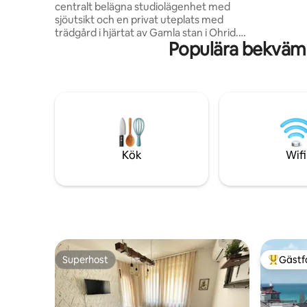
centralt belägna studiolägenhet med
vardagsru
sjöutsikt och en privat uteplats med
rummet på
trädgård i hjärtat av Gamla stan i Ohrid.
Varje vån
Populära bekväml
Denna dolda pärla ligger i en
nyrenoverad boutiquevilla (2022) i en
charmig kullerstensgränd och erbjuder
både avskildhet och en genuin atmosfär i
gamla stan. Detta boende kombinerar
traditionell karaktär med modern
komfort, vilket gör det perfekt för par
eller ensamresenärer. Bara några steg
från sjön, strandpromenaden och alla
Kök
Wifi
större sevärdheter.
Superhost
Gästf
Superhost
Populär 