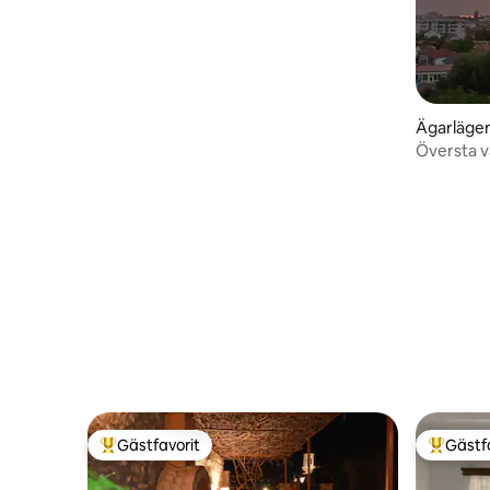
Ägarläge
Översta v
balkong•
Gästfavorit
Gästf
Populär gästfavorit
Populär 