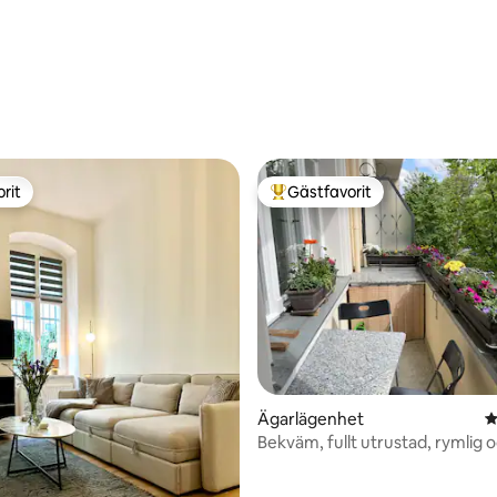
rit
Gästfavorit
rit
Populär gästfavorit
ligt betyg, 316 omdömen
Ägarlägenhet
4
Bekväm, fullt utrustad, rymlig o