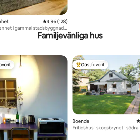
nhet
4,96 av 5 i genomsnittligt betyg, 128 omdöm
4,96 (128)
ägenhet i gammal stadsbyggnad i
Familjevänliga hus
r Berg
avorit
Gästfavorit
gästfavorit
Populär gästfavorit
Boende
4
Fritidshus i skogsbrynet i södra 