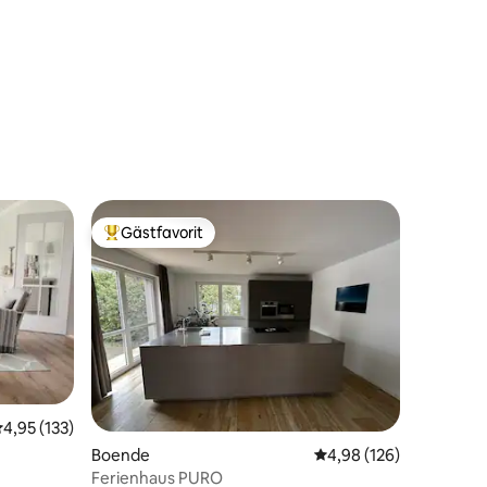
en
Gästfavorit
Populär gästfavorit
,95 av 5 i genomsnittligt betyg, 133 omdömen
4,95 (133)
en
Boende
4,98 av 5 i genomsnitt
4,98 (126)
Ferienhaus PURO