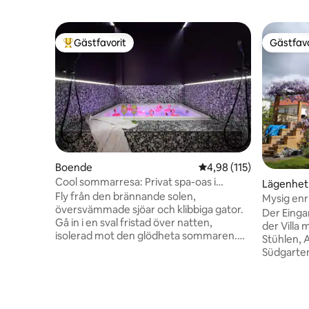
Gästfavorit
Gästfavo
Populär gästfavorit
Gästfavo
Boende
4,98 av 5 i genomsnitt
4,98 (115)
Cool sommarresa: Privat spa-oas i
Lägenhet
Kreuzberg
Fly från den brännande solen,
Mysig en
översvämmade sjöar och klibbiga gator.
kök
Der Einga
Gå in i en sval fristad över natten,
der Villa m
isolerad mot den glödheta sommaren.
Stühlen, 
Dyk ner i det friska, bubblande vattnet i
Südgarten.
din privata jacuzzi på 1,80 x 1,80 m. 75 m2
Pers., ca
av absolut avskildhet väntar bakom
Schrank, T
mörkläggningsgardiner, med omgivande
großer Sa
ljuslandskap, svala skuggor och kylda
€). Bei B