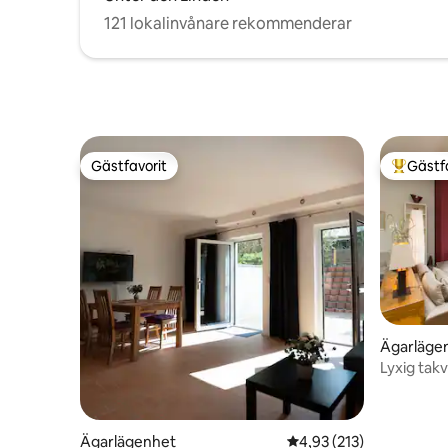
121 lokalinvånare rekommenderar
Gästfavorit
Gästf
Gästfavorit
Populär 
Ägarläge
Lyxig takv
luftkondi
Ägarlägenhet
4,93 av 5 i genomsnitt
4,93 (213)