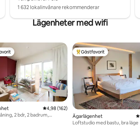
1 632 lokalinvånare rekommenderar
Lägenheter med wifi
avorit
Gästfavorit
gästfavorit
Populär gästfavorit
nhet
4,98 av 5 i genomsnittligt betyg, 162 omdöm
4,98 (162)
åning, 2 bdr, 2 badrum,
Ägarlägenhet
4
tionering
Loftstudio med bastu, bra läge
ligt betyg, 213 omdömen