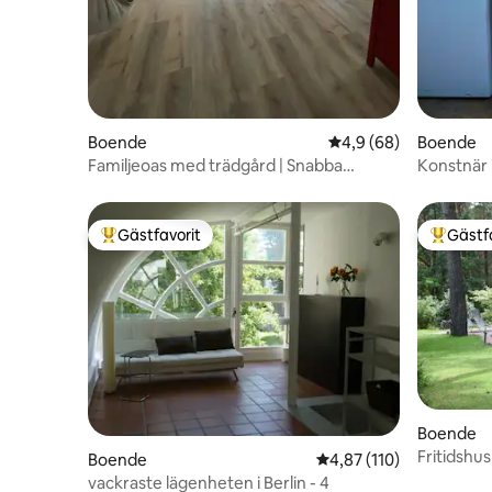
Boende
4,9 av 5 i genomsnit
4,9 (68)
Boende
Familjeoas med trädgård | Snabba
Konstnär 
förbindelser till Berlin
Gästfavorit
Gästf
Populär gästfavorit
Populär 
Boende
Fritidshu
Boende
4,87 av 5 i genomsnitt
4,87 (110)
vackraste lägenheten i Berlin - 4