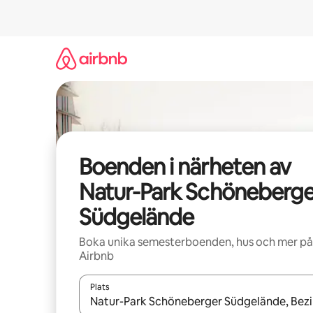
Hoppa
till
innehåll
Boenden i närheten av
Natur-Park Schöneberge
Südgelände
Boka unika semesterboenden, hus och mer på
Airbnb
Plats
När resultaten är tillgängliga kan du navigera me