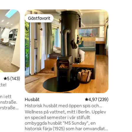
Stuga
Gästfavorit
Gästfav
Gästfavorit
Gästfav
Romantisk
spionern
Välkommen
kvm). De
omsorgsf
omvandla
Denna ro
Potsdam 
och valnö
Jungfern
av ett dop
en
5 av 5 i genomsnittligt betyg, 143 omdömen
5 (143)
Bara ett 
världsber
tte!
årtionden
plats där
 i ett
Husbåt
4,97 av 5 i genomsnitt
4,97 (239)
enstraße.
Historisk husbåt med öppen spis och
Torstraße
valfri bastu
Wellness på vattnet, mitt i Berlin. Upplev
rer och
en speciell semester i vår stilfullt
useum
ombyggda husbåt "MS Sunday", en
g ligger
historisk färja (1925) som har omvandlats
 lugn och