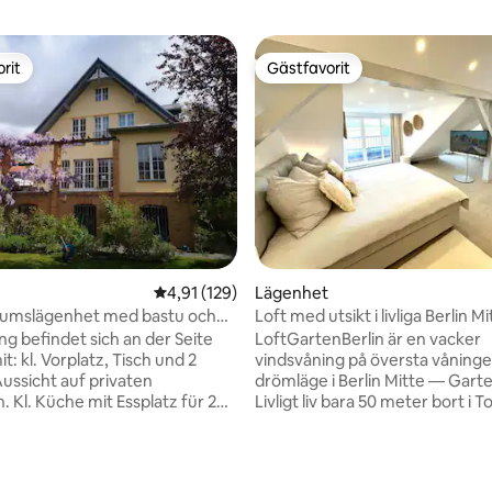
rit
Gästfavorit
rit
Gästfavorit
ligt betyg, 115 omdömen
4,91 av 5 i genomsnittligt betyg, 129 omdöm
4,91 (129)
Lägenhet
rumslägenhet med bastu och
Loft med utsikt i livliga Berlin Mi
ng befindet sich an der Seite
LoftGartenBerlin är en vacker
it: kl. Vorplatz, Tisch und 2
vindsvåning på översta våningen
Aussicht auf privaten
drömläge i Berlin Mitte — Gart
 Kl. Küche mit Essplatz für 2
Livligt liv bara 50 meter bort i 
. 20 qm Schlafzimmer mit
med utmärkta restauranger, ba
isch, Stühlen, TV. Bad mit
kaféer. Den världsberömda M
una, Benutzung kostenpfl. (5
Island, katedralen och Reichsta
edarf kann auch kostenpfl.
alla inom gångavstånd. Absolut