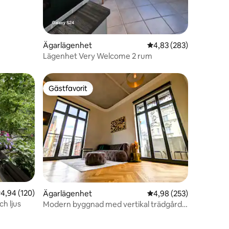
Ägarlägenhet
4,83 av 5 i genomsnitt
4,83 (283)
Lägenhet Very Welcome 2 rum
Gästfavorit
Gästfavorit
,94 av 5 i genomsnittligt betyg, 120 omdömen
4,94 (120)
Ägarlägenhet
4,98 av 5 i genomsnitt
4,98 (253)
ch ljus
Modern byggnad med vertikal trädgård
och 2 sovrum