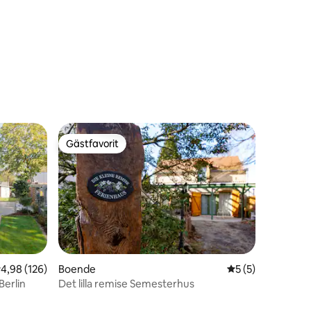
en
Gästfavorit
Gästfavorit
,98 av 5 i genomsnittligt betyg, 126 omdömen
4,98 (126)
Boende
5 av 5 i genomsni
5 (5)
Berlin
Det lilla remise Semesterhus