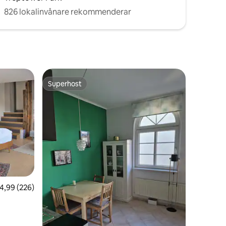
826 lokalinvånare rekommenderar
Superhost
Superhost
en
,99 av 5 i genomsnittligt betyg, 226 omdömen
4,99 (226)