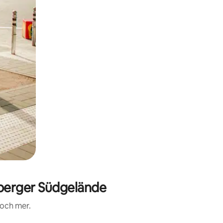
berger Südgelände
 och mer.