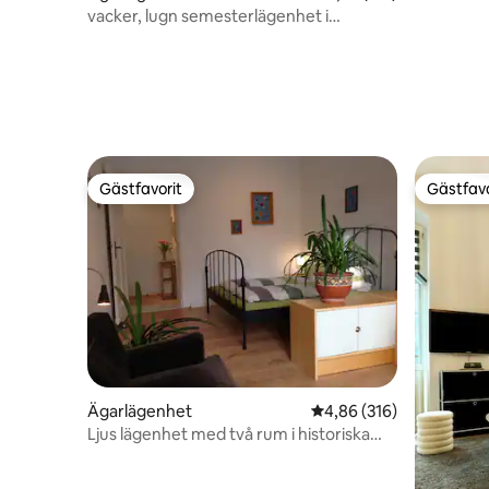
vacker, lugn semesterlägenhet i
Kreuzberg
Gästfavorit
Gästfavo
Gästfavorit
Gästfavo
Ägarlägenhet
4,86 av 5 i genomsnitt
4,86 (316)
Ljus lägenhet med två rum i historiska
Rixdorf