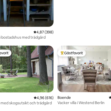
tligt betyg, 68 omdömen
4,87 av 5 i genomsnittligt betyg, 398 omdöm
4,87 (398)
i bostadshus med trädgård
avorit
Gästfavorit
gästfavorit
Populär gästfavorit
Boende
4
4,96 av 5 i genomsnittligt betyg, 616 omdöm
4,96 (616)
Vacker villa i Westend Berlin
s med skogsutsikt och trädgård
ligt betyg, 110 omdömen