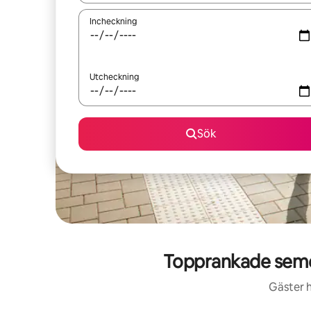
Incheckning
Utcheckning
Sök
Topprankade seme
Gäster h