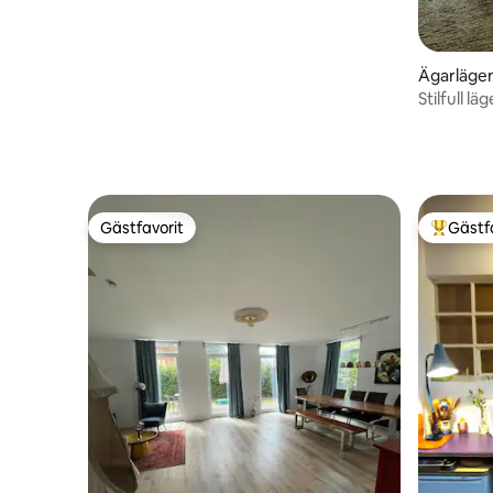
Ägarläge
Stilfull l
Prenzlaue
Gästfavorit
Gästf
Gästfavorit
Populär 