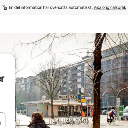
En del information har översatts automatiskt. 
Visa originalspråk
r
d upp- och nedåtpilarna eller utforska genom att trycka eller svepa.