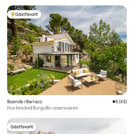
Gästfavorit
Populär gästfavorit
Boende i Barraco
5 av 5 i g
5 (43)
Hus bredvid Burguillo-reservoaren
Gästfavorit
Gästfavorit