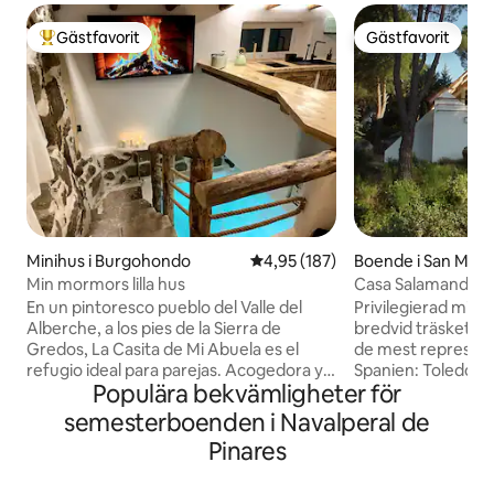
Gästfavorit
Gästfavorit
Populär gästfavorit
Gästfavorit
Minihus i Burgohondo
4,95 av 5 i genomsnittligt bet
4,95 (187)
Boende i San Martí
eiglesias
Min mormors lilla hus
Casa Salamandra.
bredvid träsket
En un pintoresco pueblo del Valle del
Privilegierad miljö
Alberche, a los pies de la Sierra de
bredvid träsket, s
Gredos, La Casita de Mi Abuela es el
de mest represent
refugio ideal para parejas. Acogedora y
Spanien: Toledo, Á
Populära bekvämligheter för
única, cuenta con piscina climatizada
Mycket intressant
con hidromasaje en su interior, perfecto
ett A, med mycket l
semesterboenden i Navalperal de
para relajarse y disfrutar. Rodeada de
med utsikt över sj
Pinares
rutas de senderismo y cerca del río
trädgård på 1500 
Alberche, donde podrás refrescarte en
Möblerad terrass m