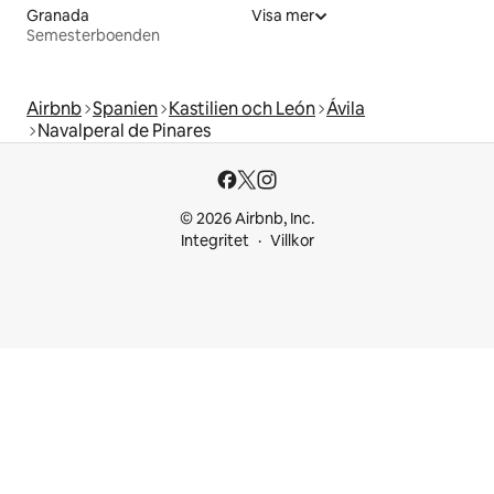
Granada
Visa mer
Semesterboenden
Airbnb
Spanien
Kastilien och León
Ávila‎
Navalperal de Pinares
© 2026 Airbnb, Inc.
Integritet
Villkor