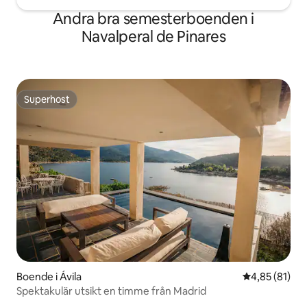
Andra bra semesterboenden i
Navalperal de Pinares
Superhost
Superhost
Boende i Ávila‎
4,85 av 5 i g
4,85 (81)
Spektakulär utsikt en timme från Madrid