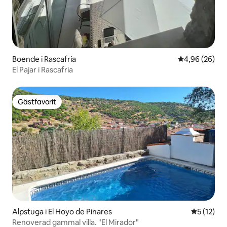
Boende i Rascafría
4,96 av 5 i g
4,96 (26)
El Pajar i Rascafria
Gästfavorit
Gästfavorit
Alpstuga i El Hoyo de Pinares
5 av 5 i g
5 (12)
Renoverad gammal villa. "El Mirador"