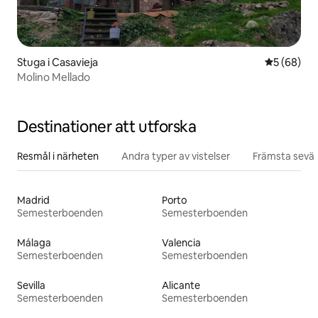
Stuga i Casavieja
5 av 5 i g
5 (68)
Molino Mellado
Destinationer att utforska
Resmål i närheten
Andra typer av vistelser
Främsta sevär
Madrid
Porto
Semesterboenden
Semesterboenden
Málaga
Valencia
Semesterboenden
Semesterboenden
Sevilla
Alicante
Semesterboenden
Semesterboenden