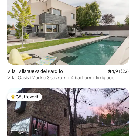
Villa i Villanueva del Pardillo
4,91 av 5 i g
4,91 (22)
Villa, Oasis i Madrid 3 sovrum + 4 badrum + lyxig pool
Gästfavorit
Populär gästfavorit