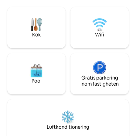
verano, esta casita combina el encanto
från San Martín de 
rural con la comodidad moderna. Un
typer av tjänster är
lugar especial para desconectar y vivir
Möjlighet att utfö
una escapada inolvidable en pareja.
vattenaktiviteter.
Kök
Wifi
Gratis parkering
Pool
inom fastigheten
Luftkonditionering