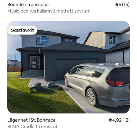
Boende i Transcona
5 av 5 i g
5 (16)
Mysig och ljus källarsvit med ett sovrum
Gästfavorit
Gästfavorit
Lägenhet i St. Boniface
4,92 av 5 i g
4,92 (12)
BOJA Cradle 1-rumssvit