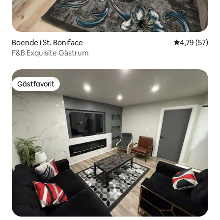
Boende i St. Boniface
4,79 av 5 i g
4,79 (57)
F&B Exquisite Gästrum
Gästfavorit
Gästfavorit