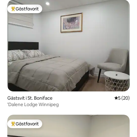
Gästfavorit
Populär gästfavorit
Gästsvit i St. Boniface
5 av 5 i g
5 (20)
'Dalene Lodge Winnipeg
Gästfavorit
Populär gästfavorit