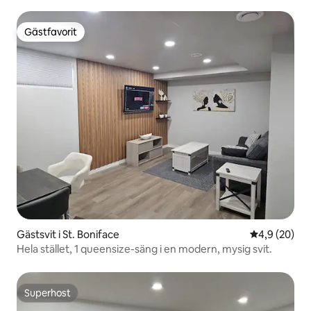
Gästfavorit
Gästfavorit
Gästsvit i St. Boniface
4,9 av 5 i g
4,9 (20)
Hela stället, 1 queensize-säng i en modern, mysig svit.
Superhost
Superhost