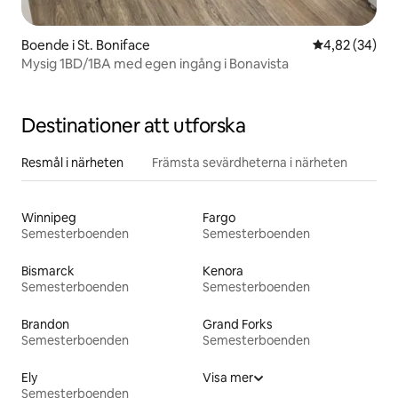
Boende i St. Boniface
4,82 av 5 i g
4,82 (34)
Mysig 1BD/1BA med egen ingång i Bonavista
Destinationer att utforska
Resmål i närheten
Främsta sevärdheterna i närheten
Winnipeg
Fargo
Semesterboenden
Semesterboenden
Bismarck
Kenora
Semesterboenden
Semesterboenden
Brandon
Grand Forks
Semesterboenden
Semesterboenden
Ely
Visa mer
Semesterboenden