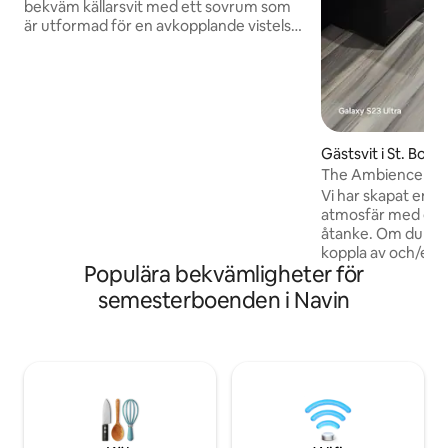
bekväm källarsvit med ett sovrum som
är utformad för en avkopplande vistelse.
Med en mysig säng, ett modernt
badrum och ett inbjudande vardagsrum
är det perfekt för att varva ner efter en
lång dag. Beläget i ett lugnt, centralt
område ligger du bara några minuter
från shopping, restauranger och
Gästsvit i St. Boni
stadens sevärdheter. Inkluderar gratis
The Ambience
parkering och snabbt wifi. Perfekt för
Vi har skapat en 
ensamresenärer eller par som söker
atmosfär med gäst
komfort, privatliv och bekvämlighet.
åtanke. Om du är h
Boka nu för en lugn och minnesvärd
koppla av och/eller
vistelse
Populära bekvämligheter för
ett miljöombyte, h
sovrum en mysig d
semesterboenden i Navin
badrum, vardagsru
och en matsal utfo
mer än bara en pla
erbjuds en varm a
avkopplande miljö 
ögonblick känns så spe
minuters bilresa ti
shopping allt du k