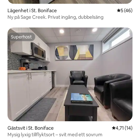
Lägenhet i St. Boniface
5 av 5 i g
5 (46)
Ny på Sage Creek. Privat ingång, dubbelsäng
Superhost
Superhost
Gästsvit i St. Boniface
4,71 av 5 i 
4,71 (14)
Mysig lyxig tillflyktsort – svit med ett sovrum