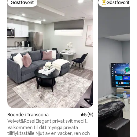
Gästfavorit
Gästfavorit
Gästfavorit
Populär gästfavor
Boende i Transcona
5 av 5 i genomsnittligt b
5 (9)
Velvet&Rose|Elegant privat svit med 1
sovrum|Gratis parkering
Välkommen till ditt mysiga privata
tillflyktsställe Njut av en vacker, ren och