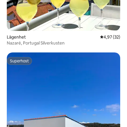
Lägenhet
4,97 av 5 i g
4,97 (32)
Nazaré, Portugal Silverkusten
Superhost
Superhost