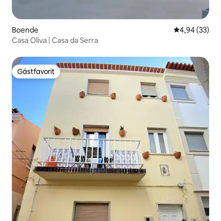
Boende
4,94 av 5 i g
4,94 (33)
Casa Oliva | Casa da Serra
Gästfavorit
Gästfavorit