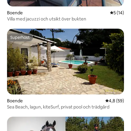
Boende
5 av 5 i g
5 (14)
Villa med jacuzzi och utsikt över bukten
Superhost
Superhost
Boende
4,8 av 5 i g
4,8 (59)
Sea Beach, lagun, kiteSurf, privat pool och trädgård