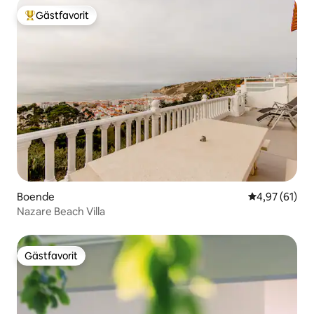
Gästfavorit
Populär gästfavorit
Boende
4,97 av 5 i g
4,97 (61)
Nazare Beach Villa
Gästfavorit
Gästfavorit