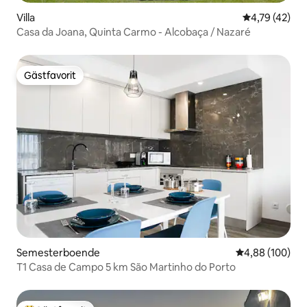
Villa
4,79 av 5 i g
4,79 (42)
Casa da Joana, Quinta Carmo - Alcobaça / Nazaré
Gästfavorit
Gästfavorit
Semesterboende
4,88 av 5 i ge
4,88 (100)
T1 Casa de Campo 5 km São Martinho do Porto