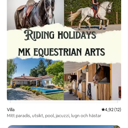
Villa
4,92 av 5 i g
4,92 (12)
Mitt paradis, utsikt, pool, jacuzzi, lugn och hästar