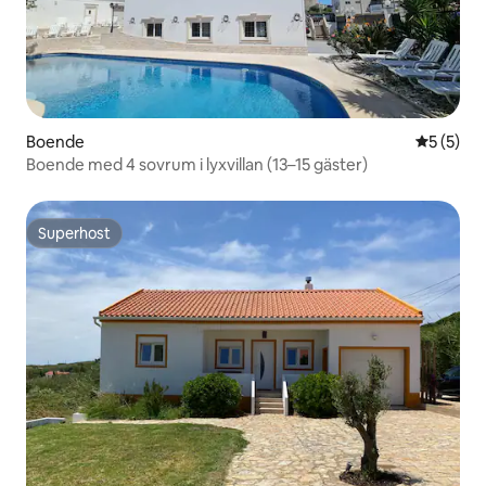
Boende
5 av 5 i 
5 (5)
Boende med 4 sovrum i lyxvillan (13–15 gäster)
Superhost
Superhost