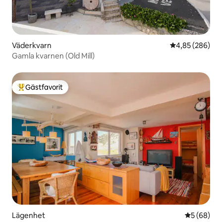
Väderkvarn
4,85 av 5 i ge
4,85 (286)
Gamla kvarnen (Old Mill)
Gästfavorit
Populär gästfavorit
Lägenhet
5 av 5 i g
5 (68)