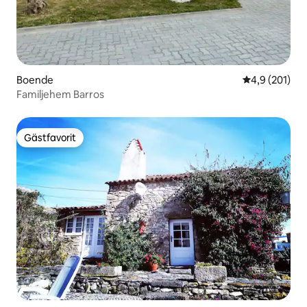
Boende
4,9 av 5 i ge
4,9 (201)
Familjehem Barros
Gästfavorit
Gästfavorit