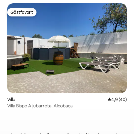
Gästfavorit
Gästfavorit
Villa
4,9 av 5 i g
4,9 (40)
Villa Bispo Aljubarrota, Alcobaça