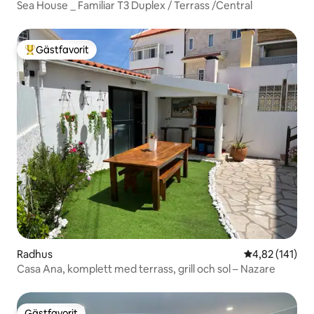
Sea House _ Familiar T3 Duplex / Terrass /Central
Gästfavorit
Populär gästfavorit
Radhus
4,82 av 5 i ge
4,82 (141)
Casa Ana, komplett med terrass, grill och sol – Nazare
Gästfavorit