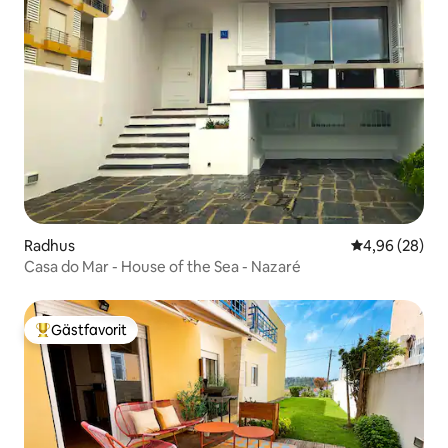
Radhus
4,96 av 5 i g
4,96 (28)
Casa do Mar - House of the Sea - Nazaré
Gästfavorit
Populär gästfavorit