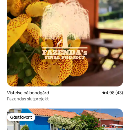
Vistelse på bondgård
4,98 av 5 i g
4,98 (43)
Fazendas slutprojekt
Gästfavorit
Gästfavorit