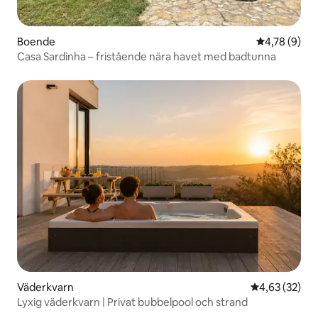
Boende
4,78 av 5 i 
4,78 (9)
Casa Sardinha – fristående nära havet med badtunna
Väderkvarn
4,63 av 5 i g
4,63 (32)
Lyxig väderkvarn | Privat bubbelpool och strand