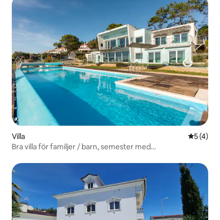
Villa
5 av 5 i 
5 (4)
Bra villa för familjer / barn, semester med
funktionsnedsättning