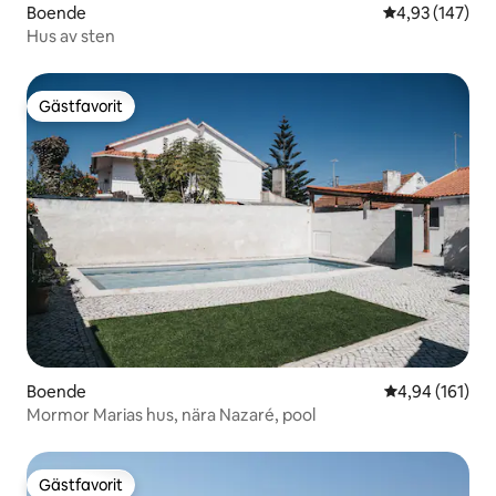
Boende
4,93 av 5 i ge
4,93 (147)
Hus av sten
Gästfavorit
Gästfavorit
Boende
4,94 av 5 i ge
4,94 (161)
Mormor Marias hus, nära Nazaré, pool
Gästfavorit
Gästfavorit