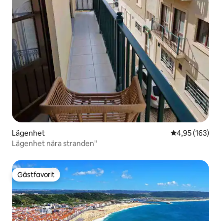
Lägenhet
4,95 av 5 i ge
4,95 (163)
Lägenhet nära stranden"
Gästfavorit
Gästfavorit