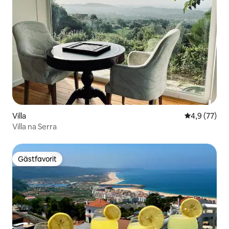
Villa
4,9 av 5 i g
4,9 (77)
Villa na Serra
Gästfavorit
Gästfavorit