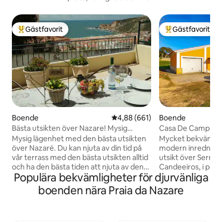
Gästfavorit
Gästfavorit
Populär gästfavorit
Populär gästfavor
Boende
4,88 av 5 i genomsnittligt bety
4,88 (661)
Boende
Bästa utsikten över Nazare! Mysig
Casa De Campo N
lägenhet
Mysig lägenhet med den bästa utsikten
Mycket bekväm oc
över Nazaré. Du kan njuta av din tid på
modern inredning,
vår terrass med den bästa utsikten alltid
utsikt över Serra 
och ha den bästa tiden att njuta av den
Candeeiros, i per
Populära bekvämligheter för djurvänliga
vackra solnedgången i Nazaré. Stranden
naturen och djur. 2 sovrum med
ligger 10 minuters promenad nerför
dubbelsäng + 1 e
boenden nära Praia da Nazare
kullarna som du kan se på våra bilder! Du
Utrustat kök i närheten kan du hitta
kan enkelt parkera bilen på vår gata utan
många turistattra
parkeringsavgift. Mycket fridfull plats,
attraktioner, strä