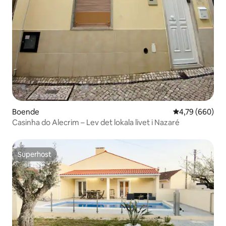
Boende
4,79 av 5 i ge
4,79 (660)
Casinha do Alecrim – Lev det lokala livet i Nazaré
Superhost
Superhost