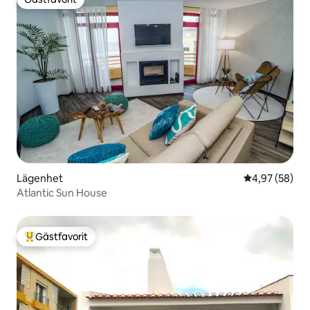
Gästfavorit
Lägenhet
4,97 av 5 i g
4,97 (58)
Atlantic Sun House
Gästfavorit
Populär gästfavorit