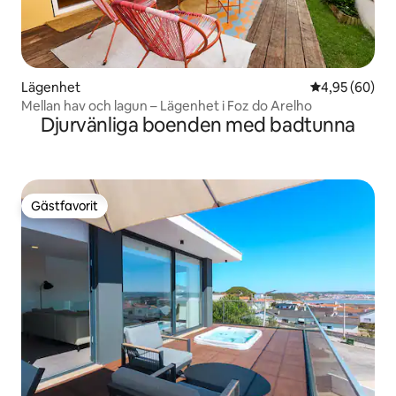
Lägenhet
4,95 av 5 i g
4,95 (60)
Mellan hav och lagun – Lägenhet i Foz do Arelho
Djurvänliga boenden med badtunna
Gästfavorit
Gästfavorit