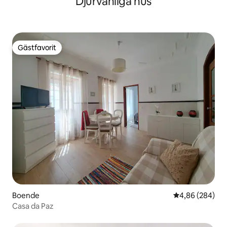
Djurvänliga hus
Gästfavorit
Gästfavorit
Boende
4,86 av 5 i ge
4,86 (284)
Casa da Paz