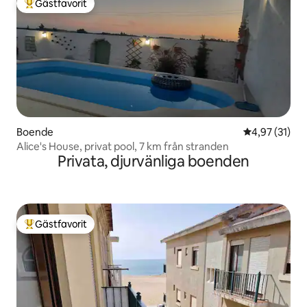
Gästfavorit
Populär gästfavorit
Boende
4,97 av 5 i g
4,97 (31)
Alice's House, privat pool, 7 km från stranden
Privata, djurvänliga boenden
Gästfavorit
Populär gästfavorit