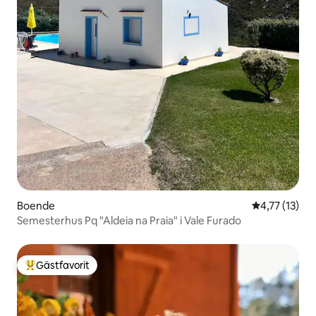
Boende
4,77 av 5 i 
4,77 (13)
Semesterhus Pq "Aldeia na Praia" i Vale Furado
Gästfavorit
Populär gästfavorit