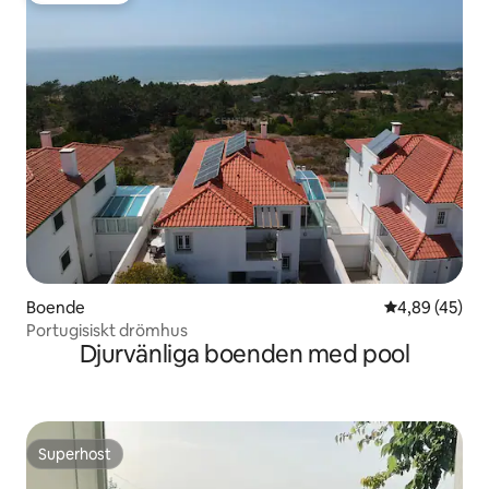
Boende
4,89 av 5 i g
4,89 (45)
Portugisiskt drömhus
Djurvänliga boenden med pool
Superhost
Superhost