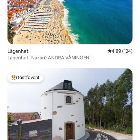
Lägenhet
4,89 av 5 i ge
4,89 (124)
Lägenhet i Nazaré ANDRA VÅNINGEN
Gästfavorit
Populär gästfavorit