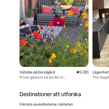
Vistelse på bondgård
5 av 5 i genomsnit
5 (29)
Lägenhet
Privat gästsvit på landet nr
The Sapph
NEC/flygplats/
centrum (
Destinationer att utforska
Främsta sevärdheterna i närheten