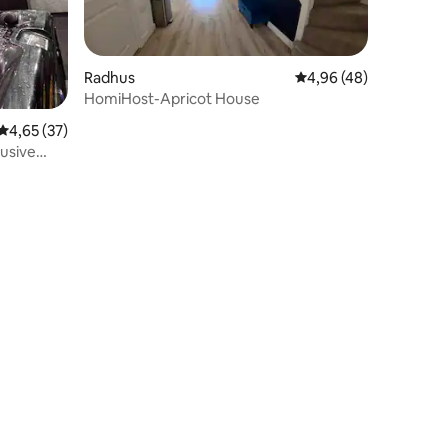
Radhus
4,96 av 5 i genomsnit
4,96 (48)
HomiHost-Apricot House
4,65 av 5 i genomsnittligt betyg, 37 omdömen
4,65 (37)
usive
en