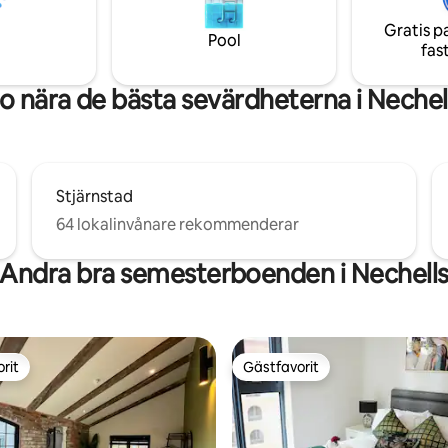
badtunna för 6 personer.
ed förnybar energi,
Gratis p
eckning och husdjursvänligt nära
Pool
fas
k Science Museum.
o nära de bästa sevärdheterna i Nechel
Stjärnstad
64 lokalinvånare rekommenderar
Andra bra semesterboenden i Nechell
rit
Gästfavorit
rit
Gästfavorit