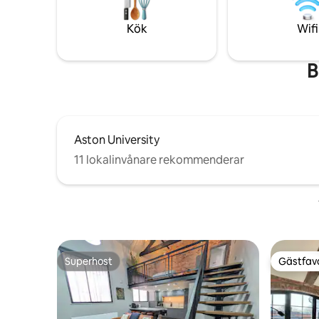
boende m
och varm mat. Vi hoppas verkligen att du
självinch
kommer att njuta av din vistelse! Tveka
Kök
Wifi
Thinktan
inte att kontakta oss om du har frågor.
B
Aston University
11 lokalinvånare rekommenderar
Superhost
Gästfavo
Superhost
Gästfavo