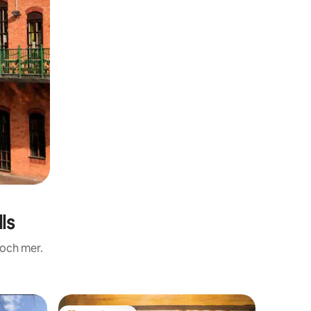
ls
 och mer.
Ägarläge