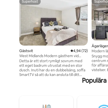
Superhost
Superho
Superhost
Superho
Ägarläge
Gästsvit
4,94 av 5 i genomsnit
4,94 (72)
Modern l
Bullring 
West Midlands Modern gästhem vid
Snygg mo
centrum
centrum m
Detta är ett stort rymligt sovrum med
för affärs
ett eget badrum utrustat med en stor
vistelser.
dusch. Inuti har du en dubbelsäng, soffa
fullt utr
SmartTV så att du kan ansluta till ditt
Populära
snabbt Wi
Netflix-konto. (WI-FI-UPPGIFTER
torktumla
tillhandahålls . Samt en vattenkokare för
egyptisk 
te- eller kaffefria snacks och
mörkläggn
vattenflaskor. Rummet har två
restaurang
morgonrockar, tofflor, 3 elektriska
några min
radiatorer, en ångare för dina kläder,
ligger 20 
extra filt, toalettartiklar, kylskåp för kall