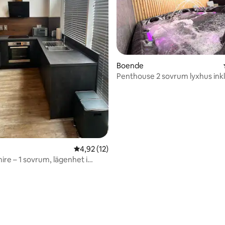
Boende
Penthouse 2 sovrum lyxhus inkl
bubbelpool
tligt betyg, 29 omdömen
4,92 av 5 i genomsnittligt betyg, 12 omdöm
4,92 (12)
ire – 1 sovrum, lägenhet i
ingen deposition krävs)