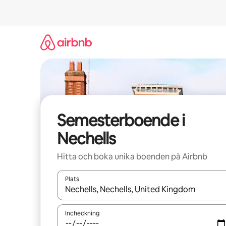
Hoppa
till
innehåll
Semesterboende i
Nechells
Hitta och boka unika boenden på Airbnb
Plats
När resultaten är tillgängliga kan du navigera me
Incheckning