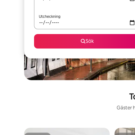
Utcheckning
Sök
T
Gäster h