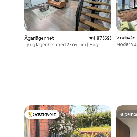
Vindsvån
Ägarlägenhet
4,87 av 5 i genomsnit
4,87 (69)
Modern Ja
Lyxig lägenhet med 2 sovrum | Hög
och badk
kvalitet | Duplex
Gästfavorit
Superho
Populär gästfavorit
Superho