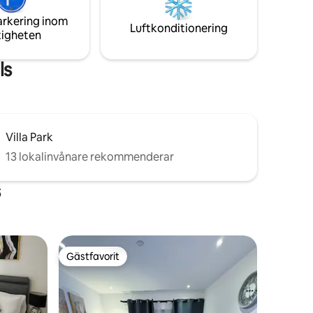
verkligen en fantastisk och oförglömlig
arkering inom
vistelse.
Luftkonditionering
tigheten
ls
Villa Park
13 lokalinvånare rekommenderar
s
Gästfavorit
Gästfavorit