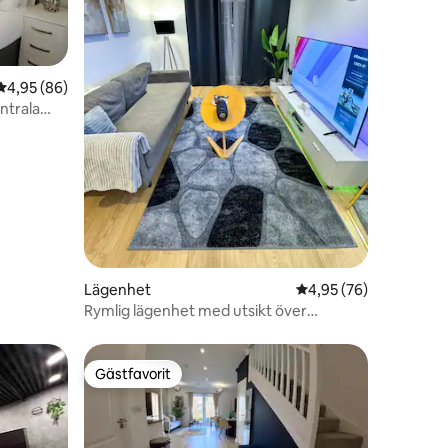
4,95 av 5 i genomsnittligt betyg, 86 omdömen
4,95 (86)
ntrala
en
Lägenhet
4,95 av 5 i genomsnit
4,95 (76)
Rymlig lägenhet med utsikt över
sjön/stor balkong
Gästfavorit
Gästfavorit