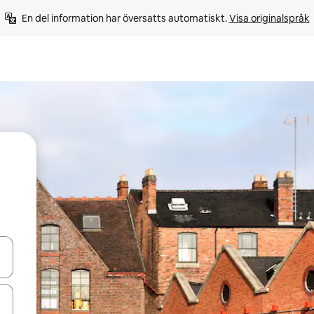
En del information har översatts automatiskt. 
Visa originalspråk
d upp- och nedåtpilarna eller utforska genom att trycka eller svepa.