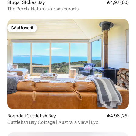
Stuga i Stokes Bay
4,97 av 5 i g
4,97 (60)
The Perch. Naturälskarnas paradis
Gästfavorit
Gästfavorit
Boende i Cuttlefish Bay
4,96 av 5 i g
4,96 (26)
Cuttlefish Bay Cottage | Australia View | Lyx