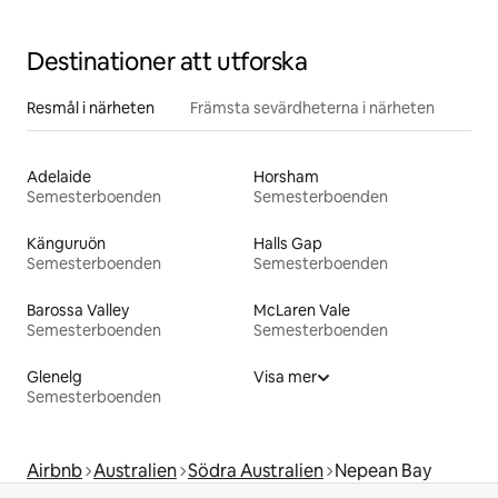
Destinationer att utforska
Resmål i närheten
Främsta sevärdheterna i närheten
Adelaide
Horsham
Semesterboenden
Semesterboenden
Känguruön
Halls Gap
Semesterboenden
Semesterboenden
Barossa Valley
McLaren Vale
Semesterboenden
Semesterboenden
Glenelg
Visa mer
Semesterboenden
Airbnb
Australien
Södra Australien
Nepean Bay