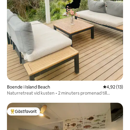
Boende i Island Beach
4,92 av 5 i g
4,92 (13)
Naturretreat vid kusten • 2 minuters promenad till
stranden
Gästfavorit
Populär gästfavorit