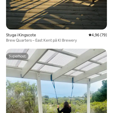
Stuga i Kingscote
4,96 av 5 i g
4,96 (79)
Brew Quarters – East Kent på KI Brewery
Superhost
Superhost