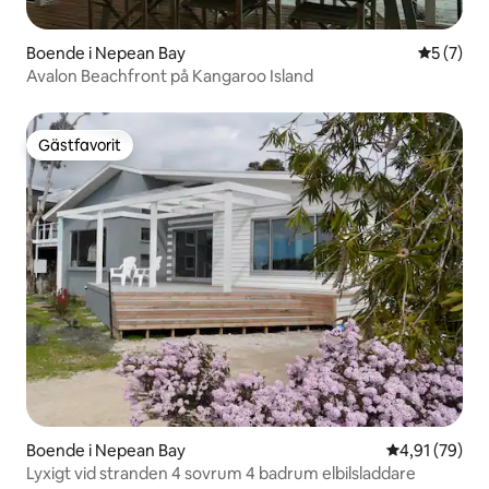
Boende i Nepean Bay
5 av 5 i 
5 (7)
Avalon Beachfront på Kangaroo Island
Gästfavorit
Gästfavorit
Boende i Nepean Bay
4,91 av 5 i g
4,91 (79)
Lyxigt vid stranden 4 sovrum 4 badrum elbilsladdare