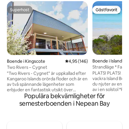
Superhost
Gästfavorit
Superhost
Gästfavorit
Boende i Island B
Boende i Kingscote
4,95 av 5 i genomsnittligt bety
4,95 (146)
Strandläge * Fantas
Two Rivers – Cygnet
Luftkonditionering
PLATS! PLATS! Absolut strandläge på
"Two Rivers - Cygnet" är uppkallad efter
vackra Island Beach SLAPPNA AV me
Kangaroo Islands orörda floder och är en
du njuter av en d
av två spännande lägenheter som
av i en solstol *Panoramautsikt över
erbjuder en fantastisk utsikt över
Populära bekvämligheter för
havet * Stor altan med grillplats och
Nepean Bay. Genomtänkt stil med
matplats Ingen vä
modern elegans, plysch sängkläder och
semesterboenden i Nepean Bay
strand Barn- och djurvänligt Perfekt bas
lyxiga sängkläder, strävar vi efter att
för att utforska KI
säkerställa din komfort och överträffa
källardörrar * Grat
förväntningarna. Beläget i en lugn
Obegränsad data! 
egendom i Kingscote, en gata från
fönster från golv till tak Egen 
stranden, ett perfekt läge för att basera