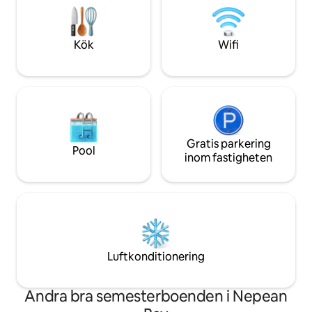
säker badstrand E
dina öäventyr. Återvänd för att koppla
luftkonditionering
av på det rymliga däcket medan du
stort dryckeskyl
njuter av kompletterande vin och lokala
Kök
Wifi
kaffemaskin
produkter.
Gratis parkering
Pool
inom fastigheten
Luftkonditionering
Andra bra semesterboenden i Nepean