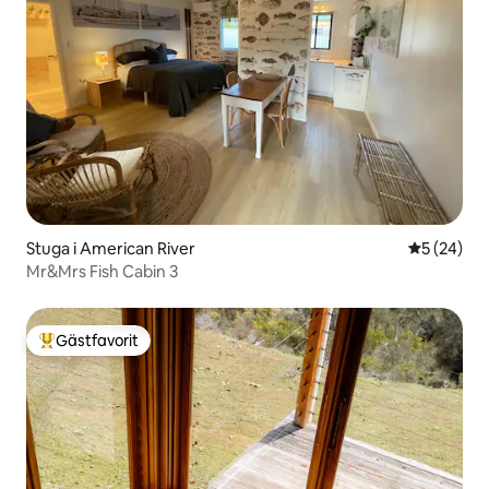
Stuga i American River
5 av 5 i g
5 (24)
Mr&Mrs Fish Cabin 3
Gästfavorit
Populär gästfavorit