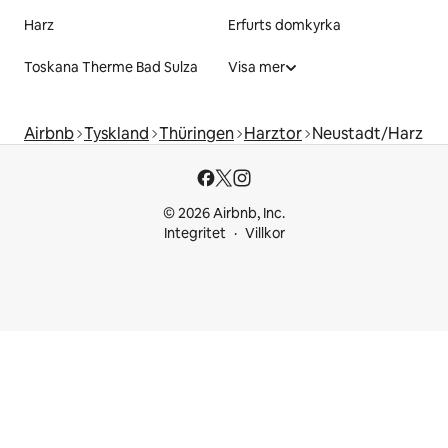
Harz
Erfurts domkyrka
Toskana Therme Bad Sulza
Visa mer
Airbnb
Tyskland
Thüringen
Harztor
Neustadt/Harz
© 2026 Airbnb, Inc.
Integritet
Villkor