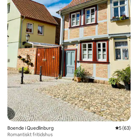
Boende i Quedlinburg
5 av 5 i g
5 (63)
Romantiskt fritidshus