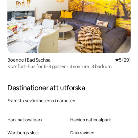
Boende i Bad Sachsa
5 av 5 i g
5 (29)
Komfort-hus för 6-8 gäster - 3 sovrum, 3 badrum
Destinationer att utforska
Främsta sevärdheterna i närheten
Harz nationalpark
Hainich nationalpark
Wartburgs slott
Drakravinen