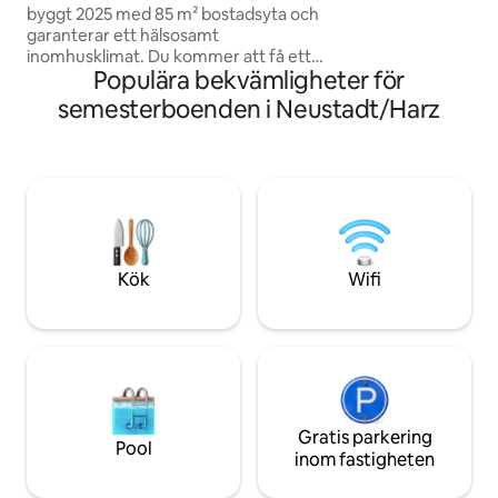
överenskommelse
byggt 2025 med 85 m² bostadsyta och
garanterar ett hälsosamt
inomhusklimat. Du kommer att få ett
Populära bekvämligheter för
rymligt vardagsrum/matplats med
gästtoalett och på övervåningen 2
semesterboenden i Neustadt/Harz
sovrum och 1 badrum med stort
duschområde. Den öppna designen och
uppmärksamheten på detaljer
garanterar en bekymmerslös vistelse.
Perfekt för familjer eller par som vill
njuta av en paus i Harz. Den breda
panoramautsikten över Harz-bergen
låter dig snabbt komma in i
Kök
Wifi
semesterläge.
Gratis parkering
Pool
inom fastigheten