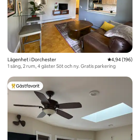
Lägenhet i Dorchester
4,94 av 5 i ge
4,94 (196)
1 säng, 2 rum, 4 gäster Söt och ny. Gratis parkering
Gästfavorit
Populär gästfavorit