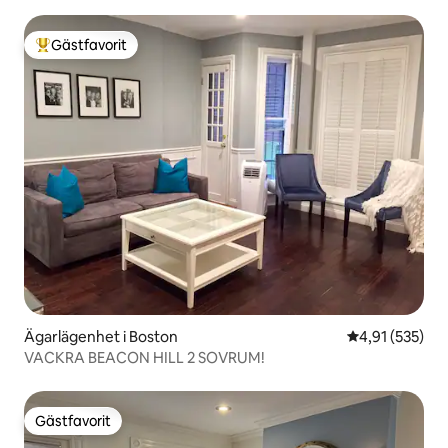
Gästfavorit
Populär gästfavorit
Ägarlägenhet i Boston
4,91 av 5 i ge
4,91 (535)
VACKRA BEACON HILL 2 SOVRUM!
Gästfavorit
Gästfavorit