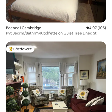
Boende i Cambridge
4,97 av 5 i ge
4,97 (106)
Pvt Bedrm/Bathrm/Kitch'ette on Quiet Tree Lined St
Gästfavorit
Populär gästfavorit