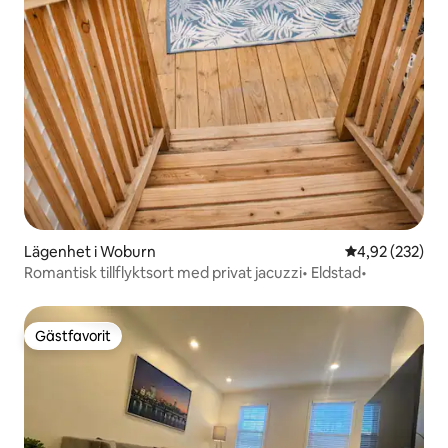
Lägenhet i Woburn
4,92 av 5 i ge
4,92 (232)
Romantisk tillflyktsort med privat jacuzzi• Eldstad•
Gästfavorit
Gästfavorit