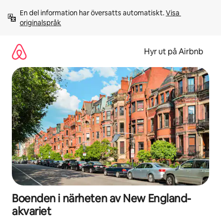
Hoppa
En del information har översatts automatiskt. 
Visa 
till
originalspråk
innehåll
Hyr ut på Airbnb
Boenden i närheten av New England-
akvariet