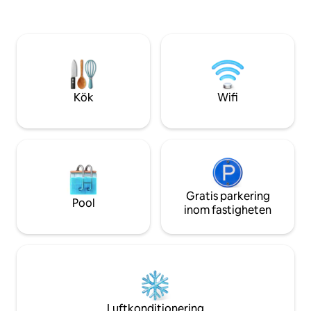
Koppla av och njut 
kommer och går. Oavsett om du pendlar
utsikten över äng
till jobbet, njuter av en
byggnaden. Tunne
konsert/match/evenemang/den livliga
busshållplatser o
lokala scenen, eller helt enkelt njuter av
livsmedelsbutik li
stranden och parkerna i närheten, är du
gångavstånd!
säker på att njuta av det i detta mycket
speciella boende!
Kök
Wifi
Gratis parkering
Pool
inom fastigheten
Luftkonditionering