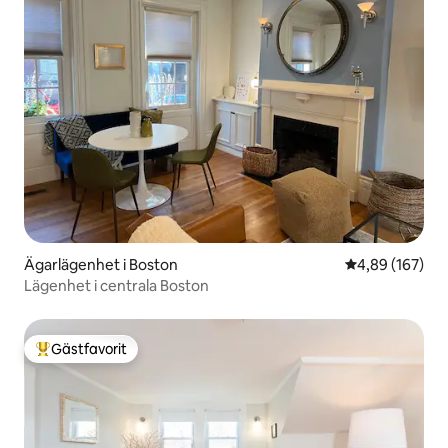
Ägarlägenhet i Boston
4,89 av 5 i ge
4,89 (167)
Lägenhet i centrala Boston
Gästfavorit
Populär gästfavorit