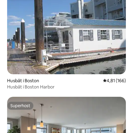
Husbåt i Boston
4,81 av 5 i ge
4,81 (166)
Husbåt i Boston Harbor
Superhost
Superhost