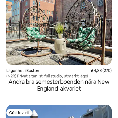
Lägenhet i Boston
4,83 av 5 i ge
4,83 (270)
(N2R) Privat altan, stilfull studio, utmärkt läge!
Andra bra semesterboenden nära New
England-akvariet
Gästfavorit
Gästfavorit