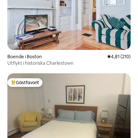
Boende i Boston
4,81 av 5 i ge
4,81 (210)
Utflykt i historiska Charlestown
Gästfavorit
Populär gästfavorit