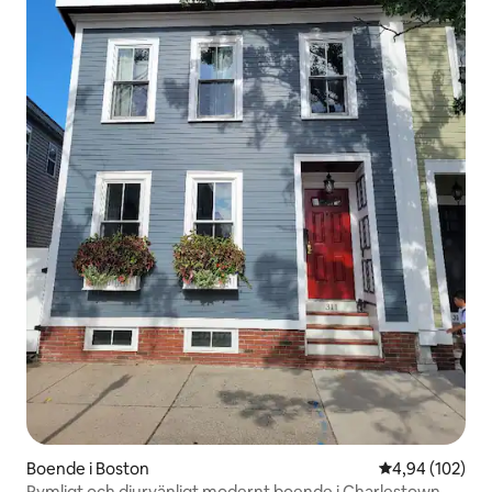
Boende i Boston
4,94 av 5 i ge
4,94 (102)
Rymligt och djurvänligt modernt boende i Charlestown