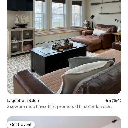
Lägenhet i Salem
5 av 5 i ge
5 (154)
2 sovrum med havsutsikt promenad till stranden och
centrum
Gästfavorit
Gästfavorit