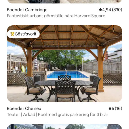
Boende i Cambridge
4,94 av 5 i ge
4,94 (330)
Fantastiskt urbant gömställe nära Harvard Square
Gästfavorit
Populär gästfavorit
Boende i Chelsea
5 av 5 i g
5 (16)
Teater | Arkad | Pool med gratis parkering för 3 bilar