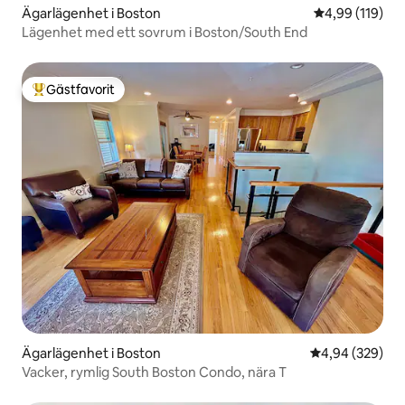
Ägarlägenhet i Boston
4,99 av 5 i ge
4,99 (119)
Lägenhet med ett sovrum i Boston/South End
Gästfavorit
Populär gästfavorit
Ägarlägenhet i Boston
4,94 av 5 i ge
4,94 (329)
Vacker, rymlig South Boston Condo, nära T