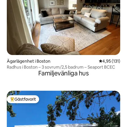
Ägarlägenhet i Boston
4,95 av 5 i ge
4,95 (131)
Radhus i Boston – 3 sovrum/2,5 badrum – Seaport BCEC
Familjevänliga hus
Gästfavorit
Populär gästfavorit