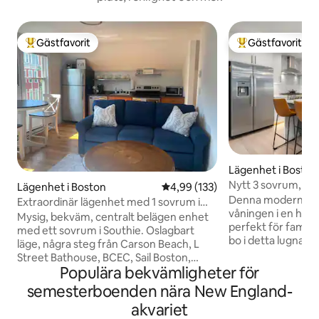
Gästfavorit
Gästfavorit
Populär gästfavorit
Populär gästfavor
Lägenhet i Boston
Nytt 3 sovrum, 2 b
Lägenhet i Boston
4,99 av 5 i genomsnittligt bet
4,99 (133)
ängen!
Denna moderna en
Extraordinär lägenhet med 1 sovrum i
våningen i en helt
södra Boston!
Mysig, bekväm, centralt belägen enhet
perfekt för familj
med ett sovrum i Southie. Oslagbart
bo i detta lugna 
läge, några steg från Carson Beach, L
kommer du att var
Street Bathouse, BCEC, Sail Boston,
många universitet 
Populära bekvämligheter för
World Cup 2026! Detta boende erbjuder
NEU, etc.), centr
oändliga möjligheter för att skapa din
semesterboenden nära New England-
stora attraktione
perfekta semester! Bekväm egen
akvariet
Newbury Street, Fr
ingång säkerställer problemfri när du