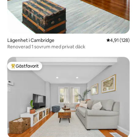
Lägenhet i Cambridge
4,91 av 5 i ge
4,91 (128)
Renoverad 1 sovrum med privat däck
Gästfavorit
Populär gästfavorit