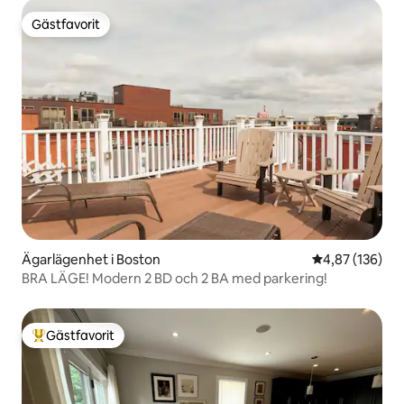
Gästfavorit
Gästfavorit
Ägarlägenhet i Boston
4,87 av 5 i ge
4,87 (136)
BRA LÄGE! Modern 2 BD och 2 BA med parkering!
Gästfavorit
Populär gästfavorit