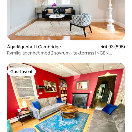
Ägarlägenhet i Cambridge
4,93 av 5 i ge
4,93 (895)
Rymlig lägenhet med 2 sovrum - takterrass INGEN
städavgift
Gästfavorit
Gästfavorit