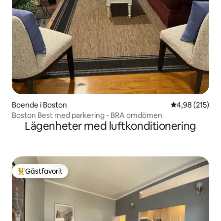
Boende i Boston
4,98 av 5 i ge
4,98 (215)
Boston Best med parkering - BRA omdömen
Lägenheter med luftkonditionering
Gästfavorit
Populär gästfavorit