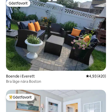
Gästfavorit
Gästfavorit
Boende i Everett
4,93 av 5 i ge
4,93 (420)
Bra läge nära Boston
Gästfavorit
Populär gästfavorit