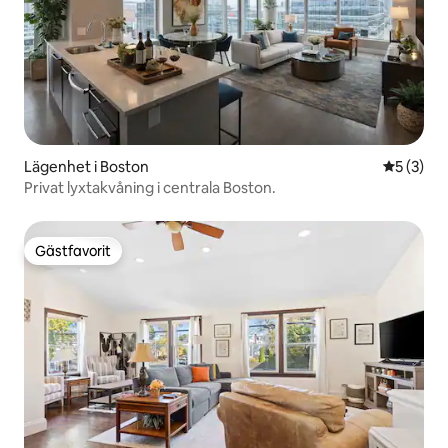
Lägenhet i Boston
5 av 5 i 
5 (3)
Privat lyxtakvåning i centrala Boston.
Gästfavorit
Gästfavorit