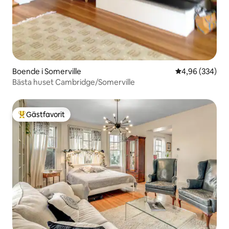
Boende i Somerville
4,96 av 5 i ge
4,96 (334)
Bästa huset Cambridge/Somerville
Gästfavorit
Populär gästfavorit