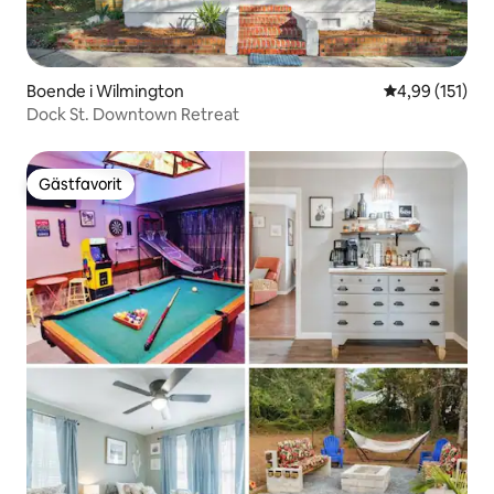
Boende i Wilmington
4,99 av 5 i ge
4,99 (151)
Dock St. Downtown Retreat
Gästfavorit
Gästfavorit