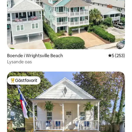
Boende i Wrightsville Beach
5 av 5 i ge
5 (253)
Lysande oas
Gästfavorit
Populär gästfavorit