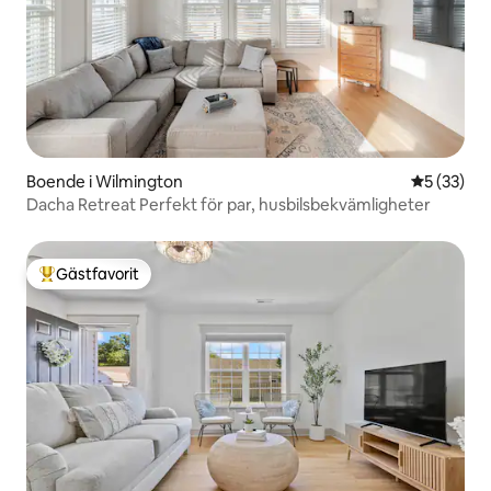
Boende i Wilmington
5 av 5 i g
5 (33)
Dacha Retreat Perfekt för par, husbilsbekvämligheter
Gästfavorit
Populär gästfavorit