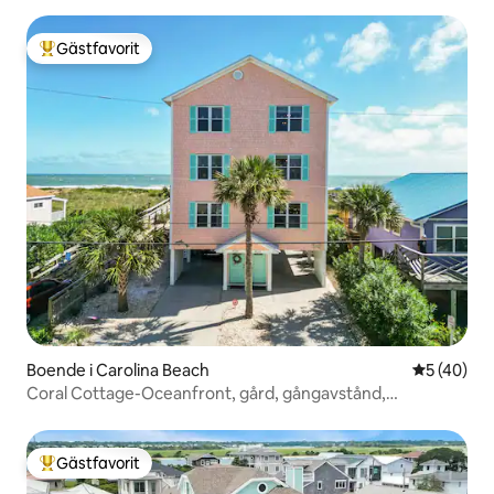
Gästfavorit
Populär gästfavorit
Boende i Carolina Beach
5 av 5 i g
5 (40)
Coral Cottage-Oceanfront, gård, gångavstånd,
sovplatser 8
Gästfavorit
Populär gästfavorit