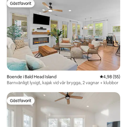
Gästfavorit
Gästfavorit
Boende i Bald Head Island
4,98 av 5 i g
4,98 (55)
Barnvänligt lyxigt, kajak vid vår brygga, 2 vagnar + klubbor
Gästfavorit
Gästfavorit