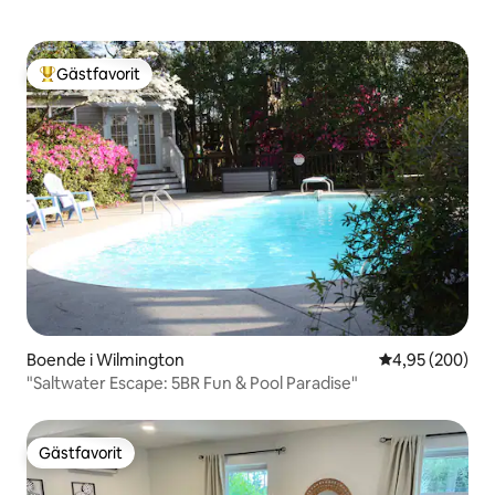
Gästfavorit
Populär gästfavorit
Boende i Wilmington
4,95 av 5 i ge
4,95 (200)
"Saltwater Escape: 5BR Fun & Pool Paradise"
Gästfavorit
Gästfavorit