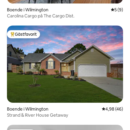
Boende i Wilmington
5 av 5 i 
5 (9)
Carolina Cargo på The Cargo Dist.
Gästfavorit
Populär gästfavorit
Boende i Wilmington
4,98 av 5 i g
4,98 (46)
Strand & River House Getaway