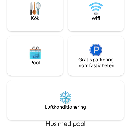
det bara 20 minuters bilväg till
innan du ger dig ut
Wrightsville eller Carolina Beaches!
Bekvämligheter in
apparater, tvättma
Kök
Wifi
kaffe, tryckkokare,
Gratis parkering
Pool
inom fastigheten
Luftkonditionering
Hus med pool