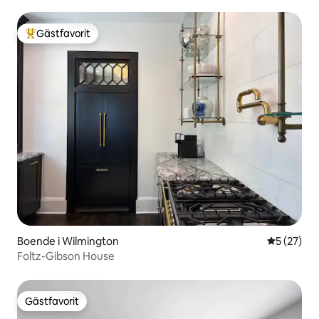
Gästfavorit
Populär gästfavorit
Boende i Wilmington
5 av 5 i g
5 (27)
Foltz-Gibson House
Gästfavorit
Gästfavorit