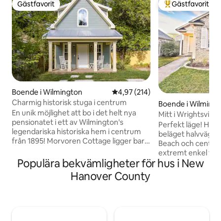
Gästfavorit
Gästfavorit
Gästfavorit
Populär gästfavor
Boende i Wilmington
4,97 av 5 i genomsnittligt bet
4,97 (214)
Charmig historisk stuga i centrum
Boende i Wilming
En unik möjlighet att bo i det helt nya
Mitt i Wrightsvil
pensionatet i ett av Wilmington's
Perfekt läge! He
legendariska historiska hem i centrum
beläget halvvägs m
från 1895! Morvoren Cottage ligger bara
Beach och centra
4 kvarter från vattnet och 10 minuters
extremt enkel tillgång 
promenad till hjärtat av centrum med
Populära bekvämligheter för hus i New
planlösning med tv
privat parkering utanför gatan. Ta en
badrum med ett t
Hanover County
drink på din privata veranda och gå
omvandlat till et
sedan på en konsert på Live Oak Pavilion
Hemmet har två d
eller Greenfield Lake. I närheten ligger
parkeringsplatser 
Castle Street District med goda
inhägnad på baksidan. Njut av e
restauranger och brunch! Dessutom är
på den avskärmad