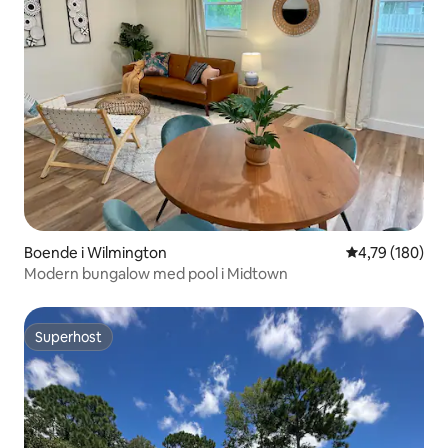
Boende i Wilmington
4,79 av 5 i ge
4,79 (180)
Modern bungalow med pool i Midtown
Superhost
Superhost