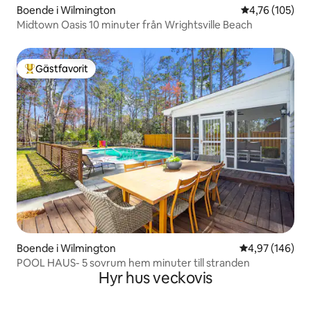
Boende i Wilmington
4,76 av 5 i ge
4,76 (105)
Midtown Oasis 10 minuter från Wrightsville Beach
Gästfavorit
Populär gästfavorit
Boende i Wilmington
4,97 av 5 i ge
4,97 (146)
POOL HAUS- 5 sovrum hem minuter till stranden
Hyr hus veckovis