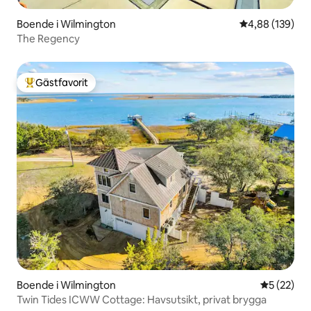
Boende i Wilmington
4,88 av 5 i ge
4,88 (139)
The Regency
Gästfavorit
Populär gästfavorit
Boende i Wilmington
5 av 5 i g
5 (22)
Twin Tides ICWW Cottage: Havsutsikt, privat brygga