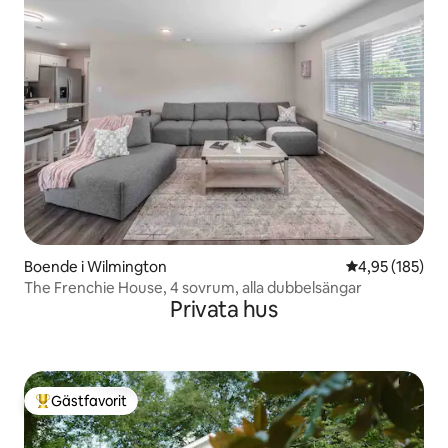
Boende i Wilmington
4,95 av 5 i ge
4,95 (185)
The Frenchie House, 4 sovrum, alla dubbelsängar
Privata hus
Gästfavorit
Populär gästfavorit