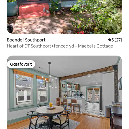
Boende i Southport
5 av 5 i g
5 (27)
Heart of DT Southport+fenced yd – Maebel's Cottage
Gästfavorit
Gästfavorit