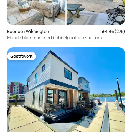
Boende i Wilmington
4,96 av 5 i ge
4,96 (275)
Mandelblomman med bubbelpool och spelrum
Gästfavorit
Gästfavorit