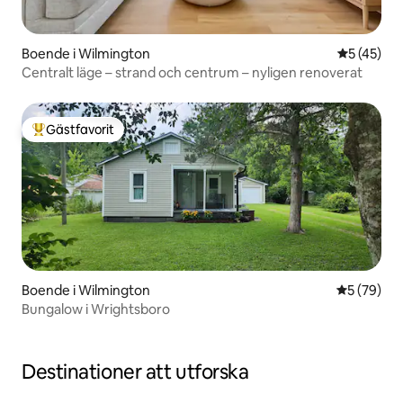
Boende i Wilmington
5 av 5 i g
5 (45)
Centralt läge – strand och centrum – nyligen renoverat
Gästfavorit
Populär gästfavorit
Boende i Wilmington
5 av 5 i g
5 (79)
Bungalow i Wrightsboro
Destinationer att utforska