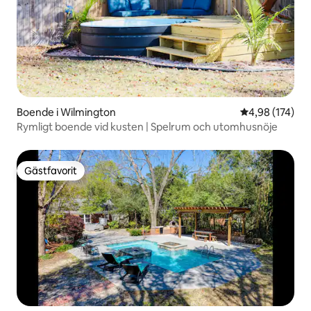
Boende i Wilmington
4,98 av 5 i ge
4,98 (174)
Rymligt boende vid kusten | Spelrum och utomhusnöje
Gästfavorit
Gästfavorit