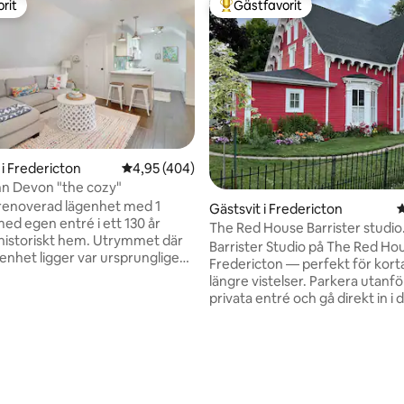
rit
Gästfavorit
rit
Populär gästfavorit
i Fredericton
4,95 av 5 i genomsnittligt betyg, 404 omdöm
4,95 (404)
n Devon "the cozy"
renoverad lägenhet med 1
Gästsvit i Fredericton
4
ed egen entré i ett 130 år
The Red House Barrister studio
istoriskt hem. Utrymmet där
downtown, inga trappor
Barrister Studio på The Red Ho
enhet ligger var ursprungligen
Fredericton — perfekt för korta
rbetningsbutik för ägaren av
längre vistelser. Parkera utanför din
privata entré och gå direkt in i d
me i flera år nu. Beläget i
studiolägenhet — inga trappor.
lt Northside läge nära
queen size-säng med inbjudand
ligt betyg, 112 omdömen
leder, gångbro
sängkläder, lugnt spabad med
ngskameror finns på alla
golvvärme, avkopplande sittpla
år fastighet Parkering för
att njuta av TV/Netflix, pentry 
i har ett kafé som
arbetsyta, gäststyrd VVS. Ljust,