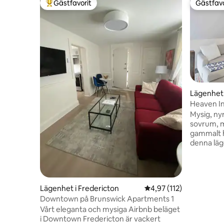
Gästfavorit
Gästfavo
Populär gästfavorit
Gästfavo
Lägenhet 
Heaven In
Mysig, ny
sovrum, m
gammalt h
denna läg
en träbea
boendet. Det har omvandlats till
bostadsutrym
ett centra
Lägenhet i Fredericton
4,97 av 5 i genomsnitt
4,97 (112)
vandrings
Downtown på Brunswick Apartments 1
Övervakni
Vårt eleganta och mysiga Airbnb beläget
ytterdörrar i v
i Downtown Fredericton är vackert
endast ett fordon V