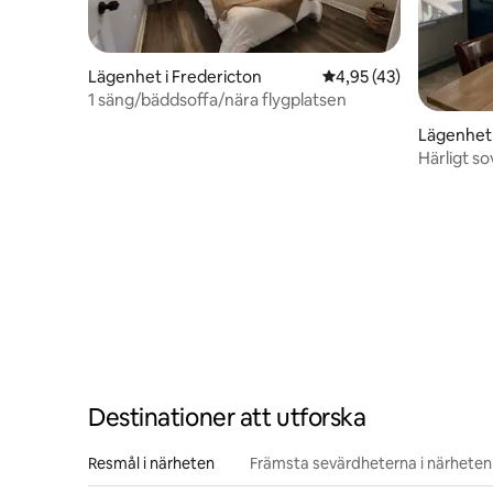
Lägenhet i Fredericton
4,95 av 5 i genomsnit
4,95 (43)
1 säng/bäddsoffa/nära flygplatsen
Lägenhet 
Härligt 
Destinationer att utforska
Resmål i närheten
Främsta sevärdheterna i närheten