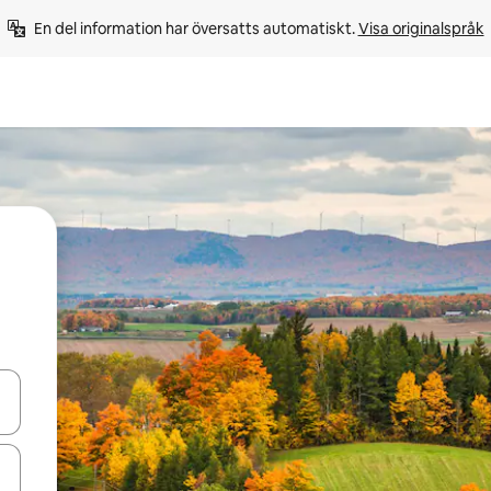
En del information har översatts automatiskt. 
Visa originalspråk
d upp- och nedåtpilarna eller utforska genom att trycka eller svepa.