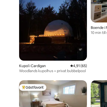
Boende i
10 min til
parkering
Kupol i Cardigan
4,91 av 5 i genomsnit
4,91 (65)
Woodlands kupolhus + privat bubbelpool
Gästfavorit
Populär gästfavorit