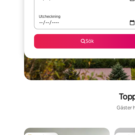
Utcheckning
Sök
Topp
Gäster h