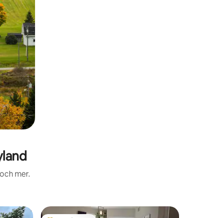
yland
 och mer.
Lägenhet