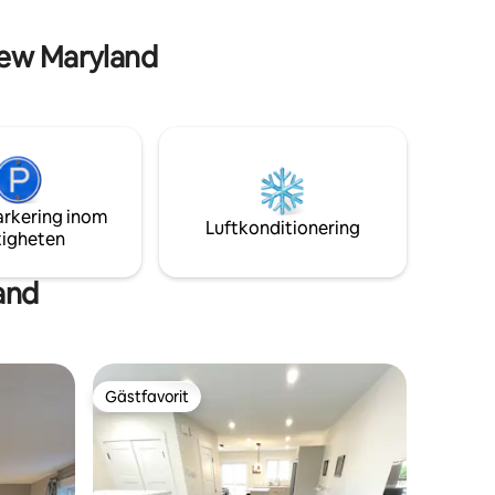
abekvämt.
New Maryland
d,
arkering inom
Luftkonditionering
tigheten
and
Gästfavorit
Gästfavorit