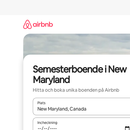
Hoppa
till
innehåll
Semesterboende i New
Maryland
Hitta och boka unika boenden på Airbnb
Plats
När resultaten är tillgängliga kan du navigera me
Incheckning