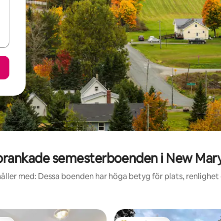
rankade semesterboenden i New Mar
åller med: Dessa boenden har höga betyg för plats, renlighet