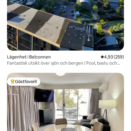
Lägenhet i Belconnen
4,93 av 5 i ge
4,93 (259)
Fantastisk utsikt över sjön och bergen | Pool, bastu och
gym
Gästfavorit
Populär gästfavorit