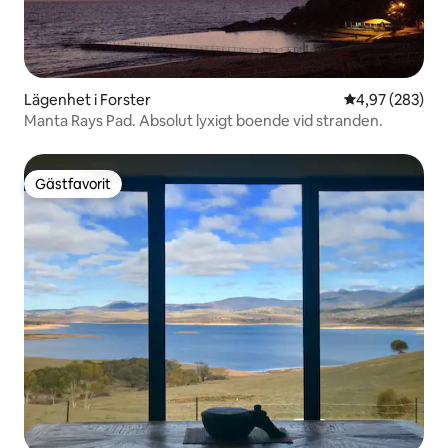
Lägenhet i Forster
4,97 av 5 i ge
4,97 (283)
Manta Rays Pad. Absolut lyxigt boende vid stranden.
Gästfavorit
Gästfavorit