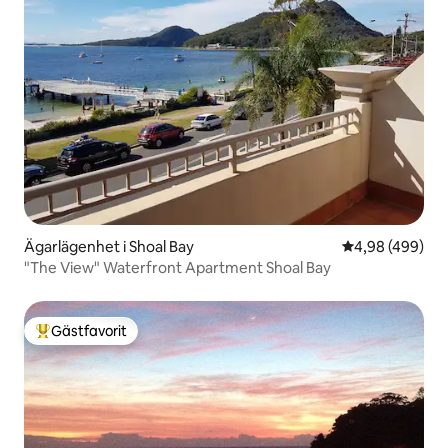
Ägarlägenhet i Shoal Bay
4,98 av 5 i ge
4,98 (499)
"The View" Waterfront Apartment Shoal Bay
Gästfavorit
Populär gästfavorit