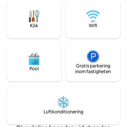
vindsvåning, så sovrumsområdet har
utrymme som är b
stegar som trappor och ett lågt tak. Men
för vattnet, ett bå
allt bidrar till charmen. Njut av att sitta i
bjuder in dig att k
trädtopparna och se världen passera i
"vara", att gå utan
vår lilla strandstad.
återförenas med 
Kök
Wifi
är som bäst.
Gratis parkering
Pool
inom fastigheten
Luftkonditionering