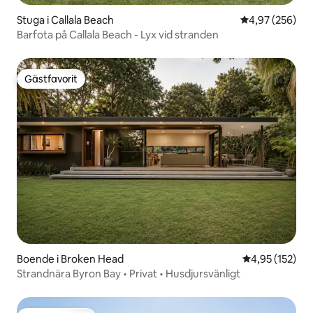
Stuga i Callala Beach
4,97 av 5 i ge
4,97 (256)
Barfota på Callala Beach - Lyx vid stranden
Gästfavorit
Gästfavorit
Boende i Broken Head
4,95 av 5 i ge
4,95 (152)
Strandnära Byron Bay • Privat • Husdjursvänligt