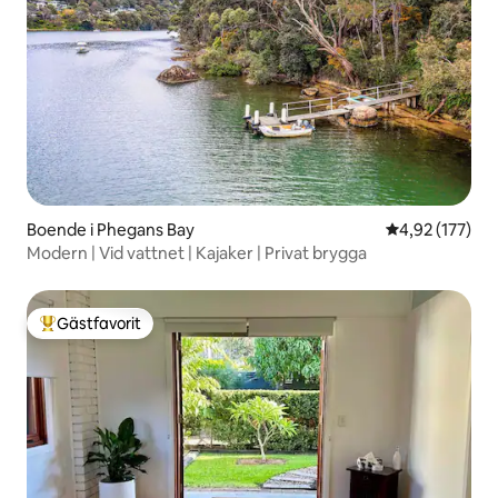
Boende i Phegans Bay
4,92 av 5 i ge
4,92 (177)
Modern | Vid vattnet | Kajaker | Privat brygga
Gästfavorit
Populär gästfavorit