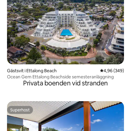
Gästsvit i Ettalong Beach
4,96 av 5 i ge
4,96 (349)
Ocean Gem Ettalong Beachside semesteranläggning
Privata boenden vid stranden
Superhost
Superhost