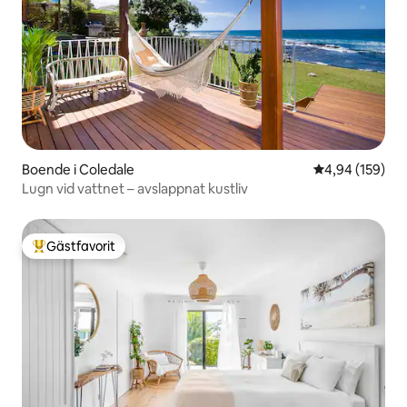
Boende i Coledale
4,94 av 5 i ge
4,94 (159)
Lugn vid vattnet – avslappnat kustliv
Gästfavorit
Populär gästfavorit