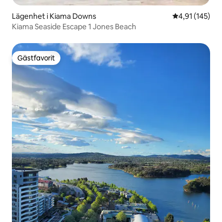
Lägenhet i Kiama Downs
4,91 av 5 i ge
4,91 (145)
Kiama Seaside Escape 1 Jones Beach
Gästfavorit
Gästfavorit