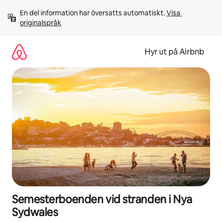
Hoppa
En del information har översatts automatiskt. 
Visa 
till
originalspråk
innehåll
Hyr ut på Airbnb
Semesterboenden vid stranden i Nya
Sydwales