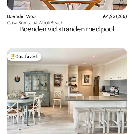
Boende i Wooli
4,92 av 5 i ge
4,92 (266)
Casa Bonita på Wooli Beach
Boenden vid stranden med pool
Gästfavorit
Populär gästfavorit