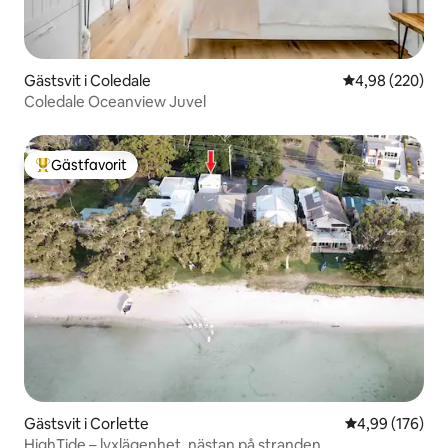
Gästsvit i Coledale
4,98 av 5 i ge
4,98 (220)
Coledale Oceanview Juvel
Gästfavorit
Populär gästfavorit
Gästsvit i Corlette
4,99 av 5 i ge
4,99 (176)
HighTide – lyxlägenhet, nästan på stranden.