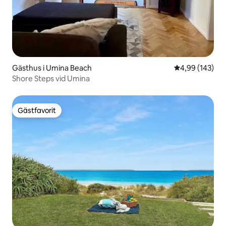
Gästhus i Umina Beach
4,99 av 5 i ge
4,99 (143)
Shore Steps vid Umina
Gästfavorit
Gästfavorit