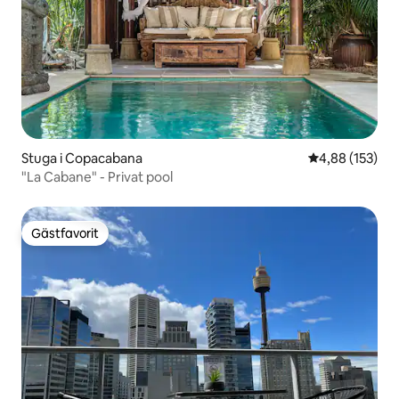
Stuga i Copacabana
4,88 av 5 i ge
4,88 (153)
"La Cabane" - Privat pool
Gästfavorit
Gästfavorit