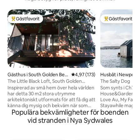
Gästfavorit
Gästfavorit
Populär gästfavorit
Populär gästfavor
Gästhus i South Golden Bea
4,97 av 5 i genomsnittligt bet
4,97 (173)
Husbåt i Newport
ch
The Little Black Loft, South Golden
The Salty Dog
Beach
Inspirerad av små hem över hela världen
Som synts i Ch7 M
har detta 30 m2 stora utrymme
House&Garden, In
arkitektoniskt utformats för att få dig att
Love Au, My Favou
känna dig mysig och bekväm när som
Stayawhile magaz
Populära bekvämligheter för boenden
helst på året. Njut av en 30 sekunders
Sommerhusmagasinet 
promenad till stranden, lokalt kaffe eller
av salt luft, ljudet
vid stranden i Nya Sydwales
mat, eller mys framför öppna spisen
solen som glittrar
under de kallare månader. Lämpligt för
omger dig... en kän
ett par (ledsen inga barn) Det är en
som lämnats kvar. 