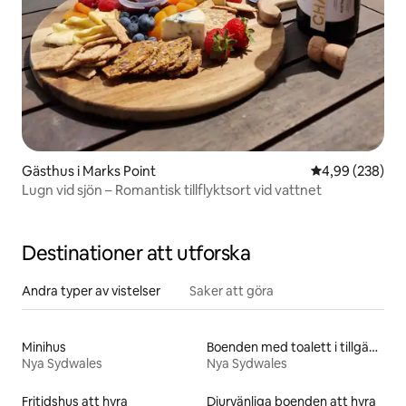
Gästhus i Marks Point
4,99 av 5 i ge
4,99 (238)
Lugn vid sjön – Romantisk tillflyktsort vid vattnet
Destinationer att utforska
Andra typer av vistelser
Saker att göra
Minihus
Boenden med toalett i tillgänglighetsanpassad höjd
Nya Sydwales
Nya Sydwales
Fritidshus att hyra
Djurvänliga boenden att hyra