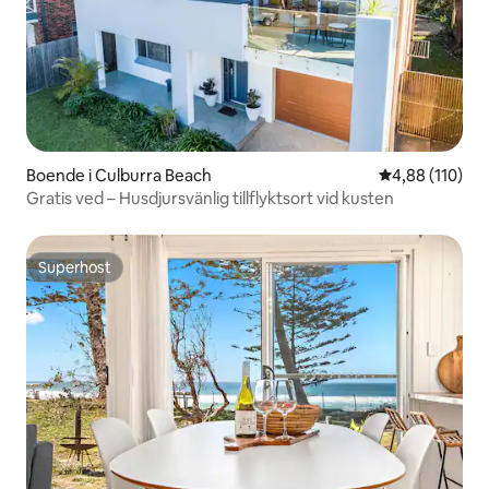
Boende i Culburra Beach
4,88 av 5 i ge
4,88 (110)
Gratis ved – Husdjursvänlig tillflyktsort vid kusten
Superhost
Superhost