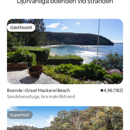
Djurvänliga boenden vid stranden
Gästfavorit
Gästfavorit
Boende i Great Mackerel Beach
4,96 av 5 i ge
4,96 (182)
Sandstensstuga, bra makrillstrand
Superhost
Superhost