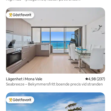
Gästfavorit
Populär gästfavorit
Lägenhet i Mona Vale
4,98 av 5 i ge
4,98 (237)
Seabreeze – Bekymmersfritt boende precis vid stranden
Gästfavorit
Populär gästfavorit