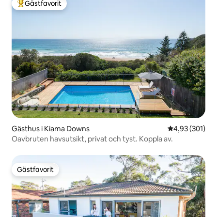
Gästfavorit
Populär gästfavorit
Gästhus i Kiama Downs
4,93 av 5 i ge
4,93 (301)
Oavbruten havsutsikt, privat och tyst. Koppla av.
Gästfavorit
Gästfavorit