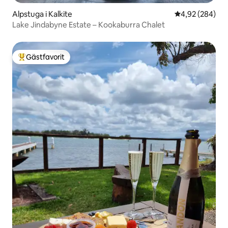
Alpstuga i Kalkite
4,92 av 5 i ge
4,92 (284)
Lake Jindabyne Estate – Kookaburra Chalet
Gästfavorit
Populär gästfavorit