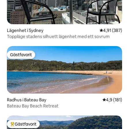
Lägenhet i Sydney
4,91 av 5 i ge
4,91 (387)
Toppläge stadens silhuett lägenhet med ett sovrum
Gästfavorit
Gästfavorit
Radhus i Bateau Bay
4,9 av 5 i ge
4,9 (181)
Bateau Bay Beach Retreat
Gästfavorit
Populär gästfavorit