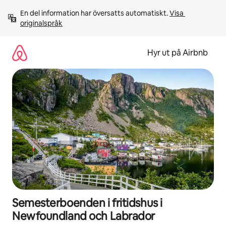
Hoppa
En del information har översatts automatiskt. 
Visa 
till
originalspråk
innehåll
Hyr ut på Airbnb
Semesterboenden i fritidshus i
Newfoundland och Labrador