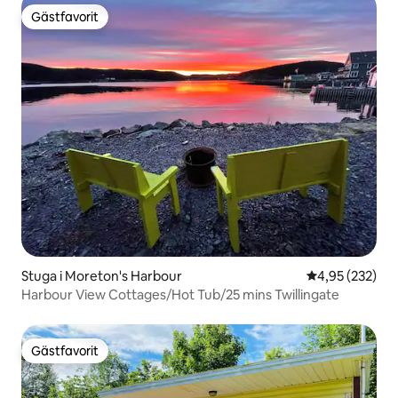
Gästfavorit
Gästfavorit
Stuga i Moreton's Harbour
4,95 av 5 i ge
4,95 (232)
Harbour View Cottages/Hot Tub/25 mins Twillingate
Gästfavorit
Gästfavorit