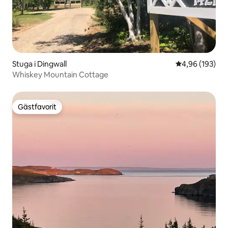
Stuga i Dingwall
4,96 av 5 i ge
4,96 (193)
Whiskey Mountain Cottage
Gästfavorit
Gästfavorit