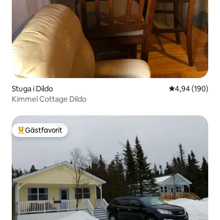
Stuga i Dildo
4,94 av 5 i ge
4,94 (190)
Kimmel Cottage Dildo
Gästfavorit
Populär gästfavorit