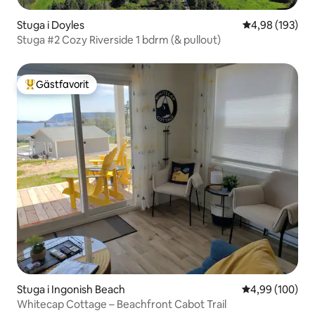
Stuga i Doyles
4,98 av 5 i ge
4,98 (193)
Stuga #2 Cozy Riverside 1 bdrm (& pullout)
Gästfavorit
Populär gästfavorit
Stuga i Ingonish Beach
4,99 av 5 i ge
4,99 (100)
Whitecap Cottage – Beachfront Cabot Trail