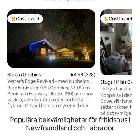
Gästfavorit
Gästfavorit
Populär gästfavorit
Populär gästfavor
Stuga i Goobies
4,99 av 5 i genomsnittligt bety
4,99 (228)
Water's Edge Revived - med bubbelpool
Stuga i Miles Cove
och vedspis!
Bara 5 minuter från Goobies, NL (Burin
Liddy's Landing – 
Peninsula Highway- Route 210) är denna
havsutsikt
Koppla av i den l
vackra, avskilda stuga den perfekta
Cove, där havsutsi
flykten. Oavsett om du myser vid den
sätter takten för d
mysiga vedspisen, eller bestämmer dig
på det rymliga däc
för att njuta av lite kvalitetstid utomhus i
Populära bekvämligheter för fritidshus i
kusten på jakt efte
bubbelpoolen - din resa kommer att vara
närliggande Miles
Newfoundland och Labrador
en avkopplande en! Njut av en eld i
dess natursköna sti
eldstaden, eller välj att utforska
eller fiska från br