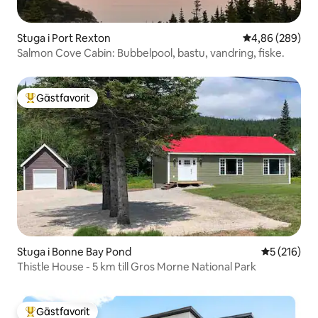
Stuga i Port Rexton
4,86 av 5 i ge
4,86 (289)
Salmon Cove Cabin: Bubbelpool, bastu, vandring, fiske.
Gästfavorit
Populär gästfavorit
Stuga i Bonne Bay Pond
5 av 5 i ge
5 (216)
Thistle House - 5 km till Gros Morne National Park
Gästfavorit
Populär gästfavorit