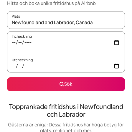
Hitta och boka unika fritidshus på Airbnb
Plats
När resultaten är tillgängliga kan du navigera med upp- och ned
Incheckning
Utcheckning
Sök
Topprankade fritidshus i Newfoundland
och Labrador
Gästerna är eniga: Dessa fritidshus har höga betyg för
plats, renlighet och mer.