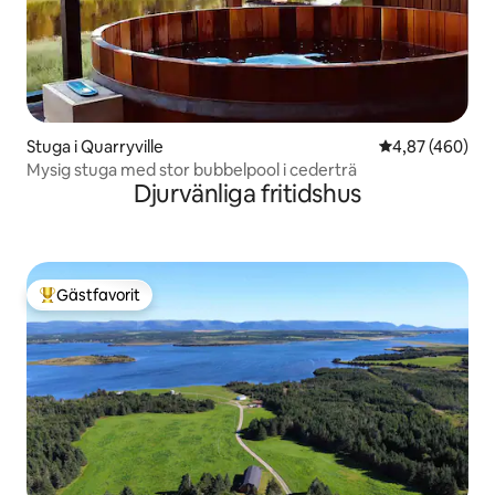
Stuga i Quarryville
4,87 av 5 i ge
4,87 (460)
Mysig stuga med stor bubbelpool i cederträ
Djurvänliga fritidshus
Gästfavorit
Populär gästfavorit