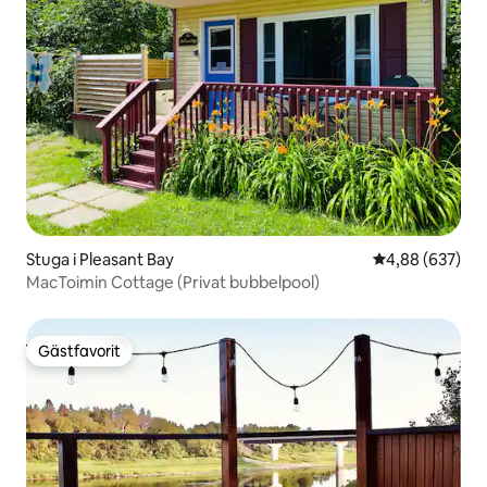
Stuga i Pleasant Bay
4,88 av 5 i ge
4,88 (637)
MacToimin Cottage (Privat bubbelpool)
Gästfavorit
Gästfavorit