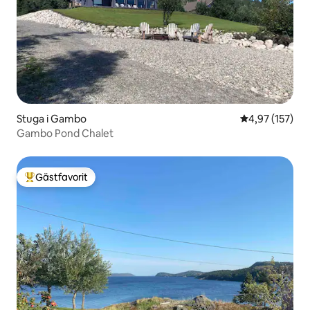
Stuga i Gambo
4,97 av 5 i ge
4,97 (157)
Gambo Pond Chalet
Gästfavorit
Populär gästfavorit