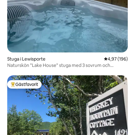
Stuga i Lewisporte
4,97 av 5 i ge
4,97 (196)
Naturskön "Lake House" stuga med 3 sovrum och
bubbelpool
Gästfavorit
Populär gästfavorit