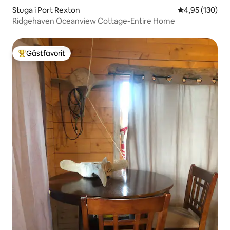
Stuga i Port Rexton
4,95 av 5 i ge
4,95 (130)
Ridgehaven Oceanview Cottage-Entire Home
Gästfavorit
Populär gästfavorit