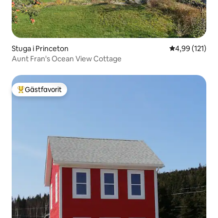
Stuga i Princeton
4,99 av 5 i ge
4,99 (121)
Aunt Fran's Ocean View Cottage
Gästfavorit
Populär gästfavorit