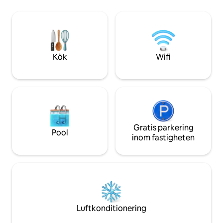
dammen i våra kajaker - det finns så
säsongens bärplock
mycket skönhet att se! Det finns också
majestätiska isber
många populära vandringsleder i
Avsluta din dag vi
området! 30 USD husdjursavgift krävs
dina favoritprogra
för husdjur. Vänligen meddela oss vid
medan du omfamna
bokning.
landet.
Kök
Wifi
Gratis parkering
Pool
inom fastigheten
Luftkonditionering