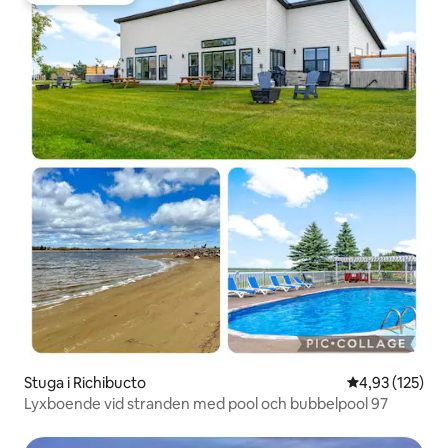
Stuga i Richibucto
4,93 av 5 i ge
4,93 (125)
Lyxboende vid stranden med pool och bubbelpool 97