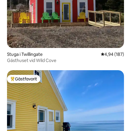
Stuga i Twillingate
4,94 av 5 i ge
4,94 (187)
Gästhuset vid Wild Cove
Gästfavorit
Populär gästfavorit