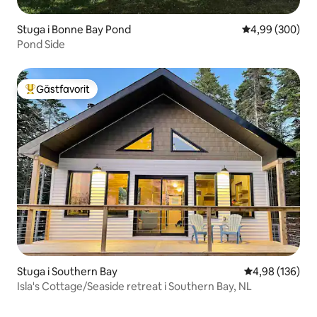
Stuga i Bonne Bay Pond
4,99 av 5 i ge
4,99 (300)
Pond Side
Gästfavorit
Populär gästfavorit
Stuga i Southern Bay
4,98 av 5 i ge
4,98 (136)
Isla's Cottage/Seaside retreat i Southern Bay, NL