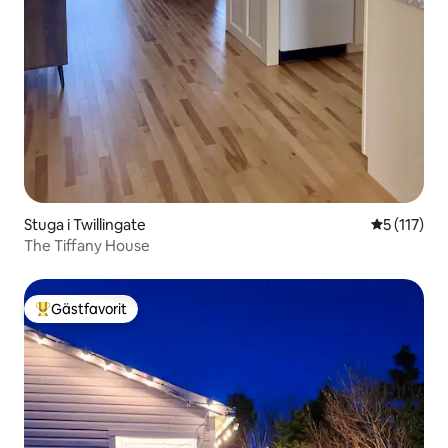
Stuga i Twillingate
5 av 5 i g
5 (117)
The Tiffany House
Gästfavorit
Populär gästfavorit