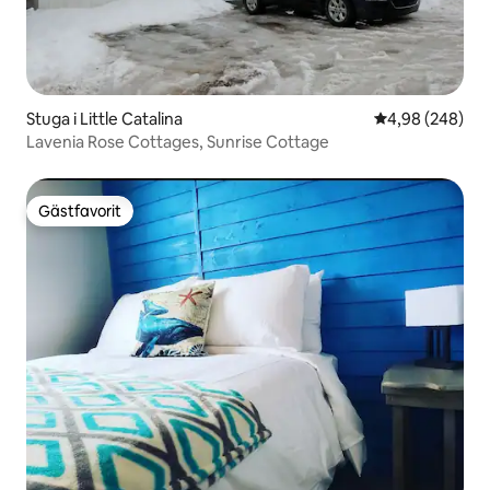
Stuga i Little Catalina
4,98 av 5 i ge
4,98 (248)
Lavenia Rose Cottages, Sunrise Cottage
Gästfavorit
Gästfavorit