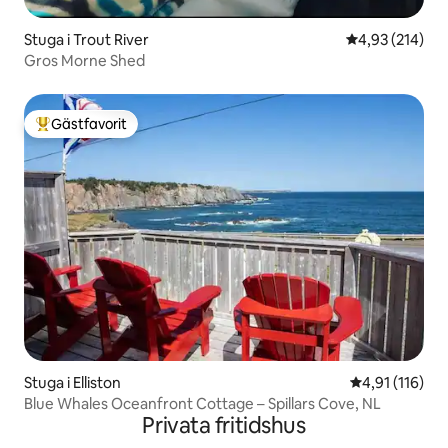
Stuga i Trout River
4,93 av 5 i ge
4,93 (214)
Gros Morne Shed
Gästfavorit
Populär gästfavorit
Stuga i Elliston
4,91 av 5 i g
4,91 (116)
Blue Whales Oceanfront Cottage – Spillars Cove, NL
Privata fritidshus