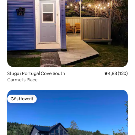
Stuga i Portugal Cove South
4,83 av 5 i ge
4,83 (120)
Carmel's Place
Gästfavorit
Gästfavorit