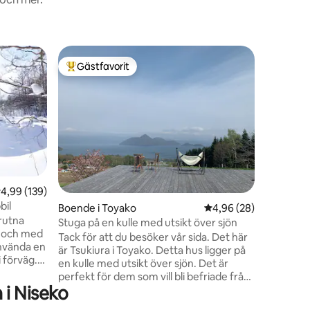
Villa i Ku
Gästfavorit
Gästf
Populär gästfavorit
Populär
Sovplatse
gratis Hi
Bo i hjär
promenad 
skidskytt
Yukoro Onsen. Jabbawo
ultimata
grupper p
boende m
komfort,
,99 av 5 i genomsnittligt betyg, 139 omdömen
4,99 (139)
badrum –
bil
en
Boende i Toyako
4,96 av 5 i genomsnit
4,96 (28)
avskildhet i grup
brutna
enkel til
Stuga på en kulle med utsikt över sjön
n och med
badstund
Tack för att du besöker vår sida. Det här
använda en
den perfe
är Tsukiura i Toyako. Detta hus ligger på
 förväg.
"Visa mer
en kulle med utsikt över sjön. Det är
eddelande
perfekt för dem som vill bli befriade från
 Snow
i Niseko
vardagens stress i naturen. På morgonen
små floder
kan du njuta av solens ljus som