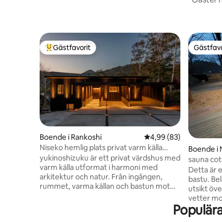
Gästfavorit
Gästfavo
Populär gästfavorit
Gästfavo
Boende i Rankoshi
4,99 av 5 i genomsnit
4,99 (83)
Niseko hemlig plats privat varm källa
Boende i 
"yukinoshizuku"
yukinoshizuku är ett privat värdshus med
sauna 
varm källa utformat i harmoni med
火 BBQ
Detta är 
arkitektur och natur. Från ingången,
bastu. Bel
rummet, varma källan och bastun mot
utsikt öv
avgift. Terrassen är för exklusiv
vetter mot N
användning av gäster. Vänligen slappna
Populär
2023, byg
av i kropp och själ i den privata varma
Kōmusha.