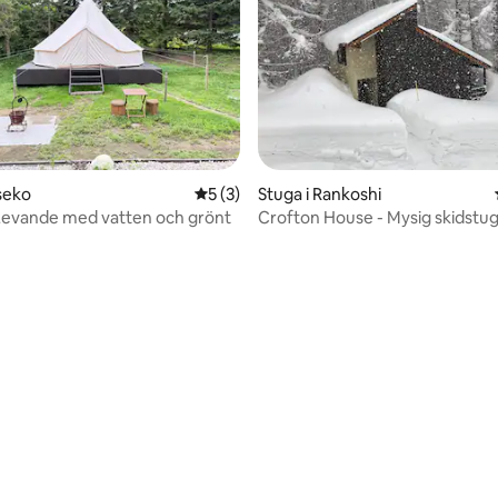
tligt betyg, 24 omdömen
iseko
5 av 5 i genomsnittligt betyg, 3 omdöm
5 (3)
Stuga i Rankoshi
 Levande med vatten och grönt
Crofton House - Mysig skidstug
Niseko