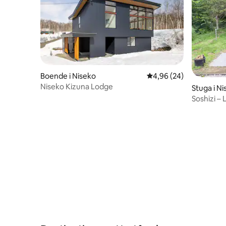
Boende i Niseko
4,96 av 5 i genomsnit
4,96 (24)
Niseko Kizuna Lodge
Stuga i N
Soshizi –