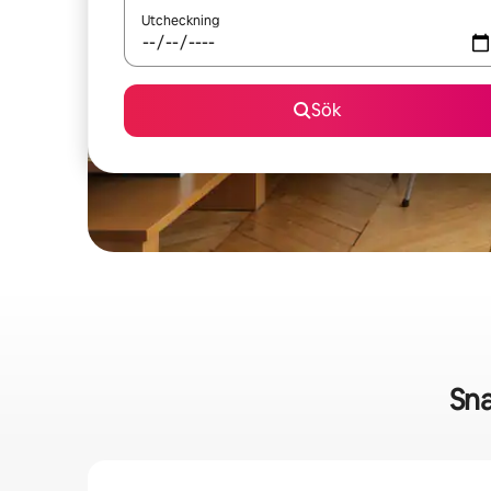
Utcheckning
Sök
Sna