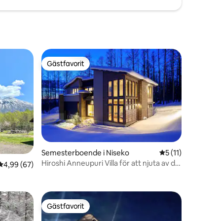
Gästfavorit
Gästfavorit
en
Semesterboende i Niseko
5 av 5 i genomsni
5 (11)
Hiroshi Anneupuri Villa för att njuta av de
4,99 av 5 i genomsnittligt betyg, 67 omdömen
4,99 (67)
fyra årstiderna
Gästfavorit
Gästfavorit