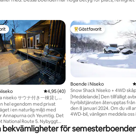
rit
Gästfavorit
rit
Populär gästfavorit
tligt betyg, 83 omdömen
Boende i Niseko
4
Snow Shack Niseko + 4WD skåp
Niseko
4,95 av 5 i genomsnittligt betyg, 40 omdöm
4,95 (40)
[Meddelande] Den tillfälligt av
cota niseko サウナ付き一棟貸し焚
hyrbilstjänsten återupptas frå
en hel egendom med privat
den 8 januari 2024. Om du vill 
äget i en naturlig miljö med
4WD-bil, vänligen meddela oss i
er Annapurna och Yeumtig. Det
Vi kommer att skicka dig en m
ational Route 5. Nybyggt
med detaljer om pris och så vidare.
a bekvämligheter för semesterboenden 
gt av Kasashima
Shack är en stuga omgiven av 
Byggnaden är gjord av