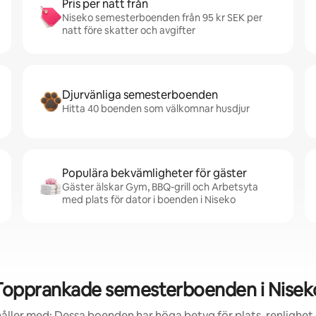
Pris per natt från
Niseko semesterboenden från 95 kr SEK per
natt före skatter och avgifter
Djurvänliga semesterboenden
Hitta 40 boenden som välkomnar husdjur
Populära bekvämligheter för gäster
Gäster älskar Gym, BBQ-grill och Arbetsyta
med plats för dator i boenden i Niseko
Topprankade semesterboenden i Nisek
åller med: Dessa boenden har höga betyg för plats, renlighet