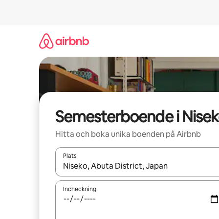
Hoppa
till
innehåll
Semesterboende i Nise
Hitta och boka unika boenden på Airbnb
Plats
När resultaten är tillgängliga kan du navigera me
Incheckning