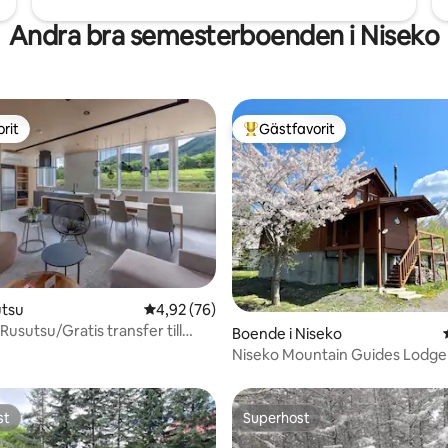
er uthyrningsskatt att tas ut.
Andra bra semesterboenden i Niseko
skatt ingår i ditt pris per natt.
rit
Gästfavorit
rit
Populär gästfavorit
tligt betyg, 56 omdömen
utsu
4,92 av 5 i genomsnittligt betyg, 76 omdöm
4,92 (76)
Rusutsu/Gratis transfer till
Boende i Niseko
esort
Niseko Mountain Guides Lodge
st
Superhost
st
Superhost