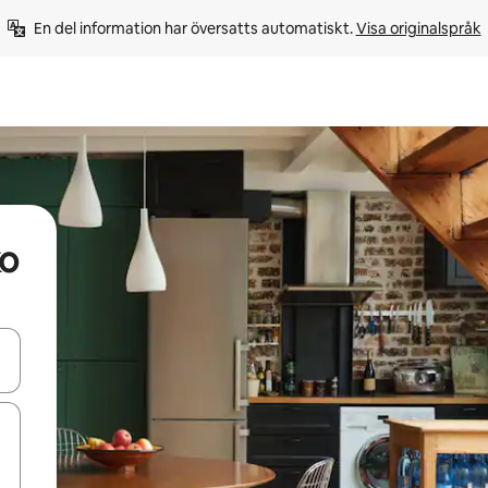
En del information har översatts automatiskt. 
Visa originalspråk
ko
d upp- och nedåtpilarna eller utforska genom att trycka eller svepa.