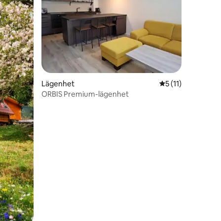
en
Lägenhet
5 av 5 i genomsni
5 (11)
ORBIS Premium-lägenhet