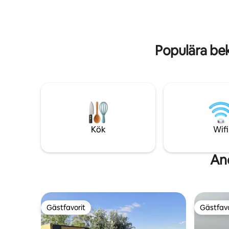
nycklarna i vår reception (1 km/2 min
kaffebrygg
med bil)
sängkläde
Populära be
Kök
Wifi
An
Gästfavorit
Gästfavo
Gästfavorit
Gästfavo