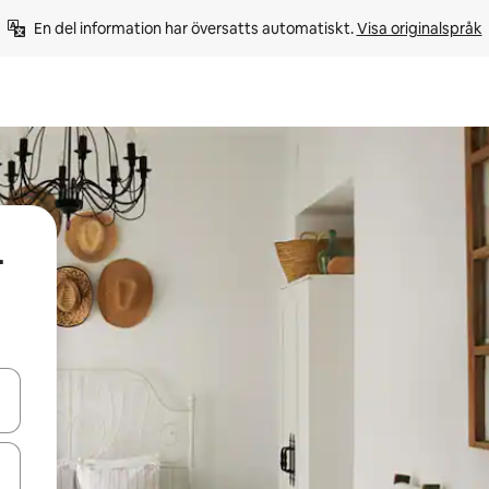
En del information har översatts automatiskt. 
Visa originalspråk
-
d upp- och nedåtpilarna eller utforska genom att trycka eller svepa.