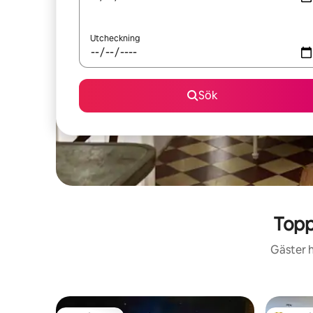
Utcheckning
Sök
Topp
Gäster h