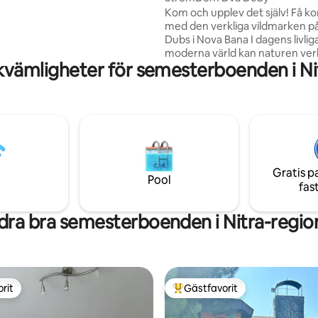
are, porslin, bestick,
Kom och upplev det själv! Få kontakt
r)
med den verkliga vildmarken p
Dubs i Nova Bana I dagens livliga
moderna värld kan naturen ve
kvämligheter för semesterboenden i Ni
räckhåll. Vi inbjuder dig att lämn
bakom dig ett ögonblick och fö
känslor med den sanna vildmar
StromDom Two Ducts är ett tv
oberoende arbete i en perfekt
med den omgivande naturen. T
gömda i kronorna av 2 majestät
Fastighetsikonen är en vriden 
Gratis p
uteplatsen.
Pool
fas
dra bra semesterboenden i Nitra-regio
rit
Gästfavorit
rit
Populär gästfavorit