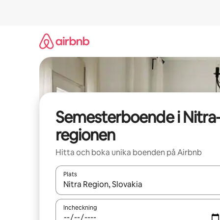
Hoppa
till
innehåll
Semesterboende i Nitra
regionen
Hitta och boka unika boenden på Airbnb
Plats
När resultaten är tillgängliga kan du navigera me
Incheckning