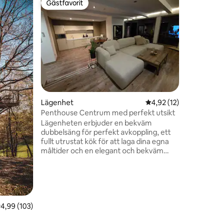
Gästfavorit
Gästf
Gästfavorit
Populär
H0USE L|
Om du vil
rörelse, 
naturen i
du njuta 
omgivand
stenhave
terrassen 
badkar. 
skogsstig
en
Lägenhet
4,92 av 5 i genomsnit
4,92 (12)
känna luk
du värma 
Penthouse Centrum med perfekt utsikt
din favori
Lägenheten erbjuder en bekväm
dubbelsäng för perfekt avkoppling, ett
fullt utrustat kök för att laga dina egna
måltider och en elegant och bekväm
inredning. Dess största fördel är en
rymlig terrass med en vacker utsikt över
gågatan och den omgivande
arkitekturen, där gästerna kan njuta av
morgonkaffe eller stadens
kvällsstämning. På terrassen finns också
,99 av 5 i genomsnittligt betyg, 103 omdömen
4,99 (103)
en bubbelpool som ger perfekt