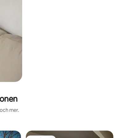
ionen
 och mer.
Minihus