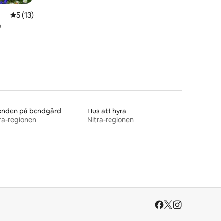
5 av 5 i genomsnittligt betyg, 13 omdömen
5 (13)
ö
enden på bondgård
Hus att hyra
ra-regionen
Nitra-regionen