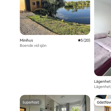
Minihus
5 av 5 i genomsnit
5 (20)
Boende vid sjön
Lägenhet
Lägenhet
Superhost
Gästfavo
Superhost
Gästfavo