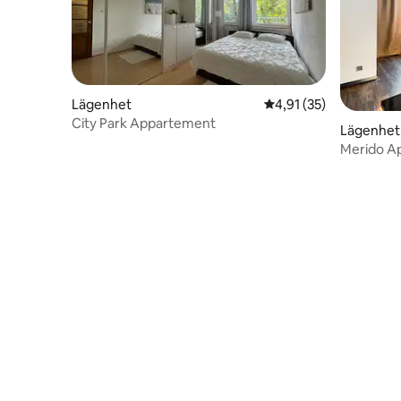
Lägenhet
4,91 av 5 i genomsnit
4,91 (35)
City Park Appartement
Lägenhet
Merido A